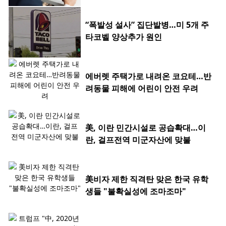
“폭발성 설사” 집단발병…미 5개 주
타코벨 양상추가 원인
에버렛 주택가로 내려온 코요테…반
려동물 피해에 어린이 안전 우려
美, 이란 민간시설로 공습확대…이
란, 걸프전역 미군자산에 맞불
美비자 제한 직격탄 맞은 한국 유학
생들 "불확실성에 조마조마"