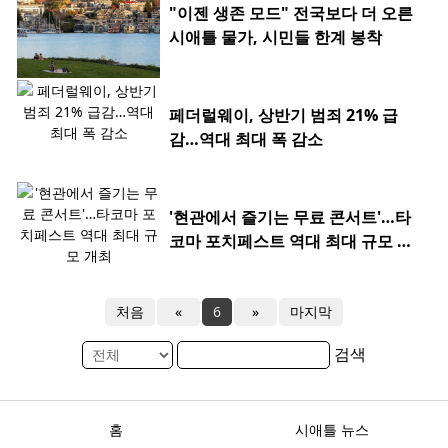
"이젠 생존 모드" 전국보다 더 오른
시애틀 물가, 시민들 한계 봉착
페더럴웨이, 상반기 범죄 21% 급
감…역대 최대 폭 감소
'현관에서 즐기는 무료 콘서트'…타
코마 포치페스트 역대 최대 규모 개
최
처음
«
6
»
마지막
검색
홈
시애틀 뉴스