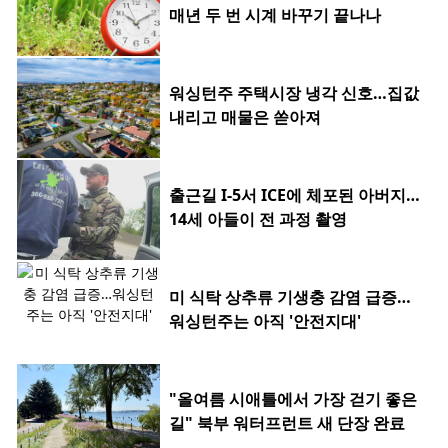
매년 두 번 시계 바꾸기 끝나나
워싱턴주 주택시장 냉각 신호…집값
내리고 매물은 쏟아져
출근길 I-5서 ICE에 체포된 아버지…
14세 아들이 전 과정 촬영
미 식탁 상추류 기생충 감염 급증…
워싱턴주는 아직 '안전지대'
"올여름 시애틀에서 가장 걷기 좋은
길" 북부 워터프런트 새 단장 완료