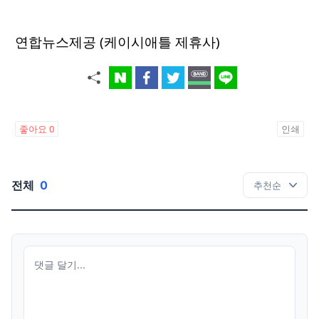
연합뉴스제공 (케이시애틀 제휴사)
좋아요
0
인쇄
전체
0