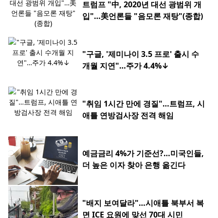
트럼프 "中, 2020년 대선 광범위 개
입"…美언론들 "음모론 재탕"(종합)
"구글, '제미나이 3.5 프로' 출시 수
개월 지연"…주가 4.4%↓
"취임 1시간 만에 경질"…트럼프, 시
애틀 연방검사장 전격 해임
예금금리 4%가 기준선?…미국인들,
더 높은 이자 찾아 은행 옮긴다
"배지 보여달라"…시애틀 북부서 복
면 ICE 요원에 맞선 70대 시민