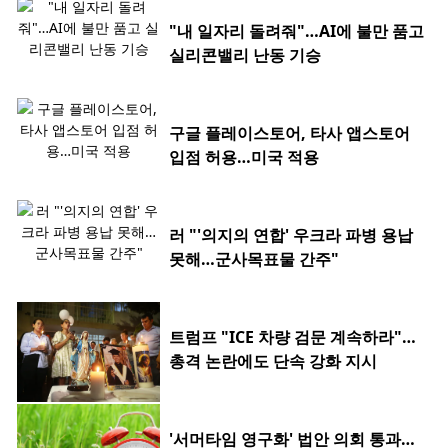
"내 일자리 돌려줘"…AI에 불만 품고
실리콘밸리 난동 기승
구글 플레이스토어, 타사 앱스토어
입점 허용…미국 적용
러 "'의지의 연합' 우크라 파병 용납
못해…군사목표물 간주"
트럼프 "ICE 차량 검문 계속하라"…
총격 논란에도 단속 강화 지시
'서머타임 영구화' 법안 의회 통과…