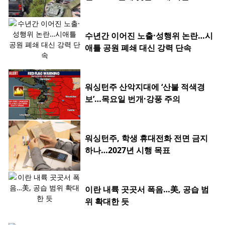
수년간 이어진 노출·성행위 논란…시
애틀 공원 폐쇄 대신 강력 단속
워싱턴주 산악지대에 ‘산불 적색경
보’…목요일 번개·강풍 주의
워싱턴주, 학생 휴대전화 전면 금지
하나…2027년 시행 목표
이란 내륙 곳곳서 폭음…美, 공습 범
위 확대한 듯