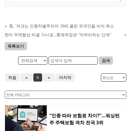
«
美, '커크는 인종차별주의자' SNS 올린 외국인들 비자 취소
한미 무역협상 타결 가시권…美재무장관 "마무리하는 단계"
»
목록보기
검색
처음
«
6
»
마지막
“인종 따라 보험료 차이?”…워싱턴
주 주택보험 격차 전국 3위