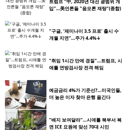
트럼프 "中, 2020년 대선 광범위 개
입"…美언론들 "음모론 재탕"(종합)
"구글, '제미나이 3.5 프로' 출시 수
개월 지연"…주가 4.4%↓
"취임 1시간 만에 경질"…트럼프, 시
애틀 연방검사장 전격 해임
예금금리 4%가 기준선?…미국인들,
더 높은 이자 찾아 은행 옮긴다
"배지 보여달라"…시애틀 북부서 복
면 ICE 요원에 맞선 70대 시민