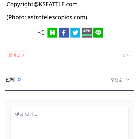
Copyright@KSEATTLE.com
(Photo: astrotelescopios.com)
좋아요
0
인쇄
전체
0