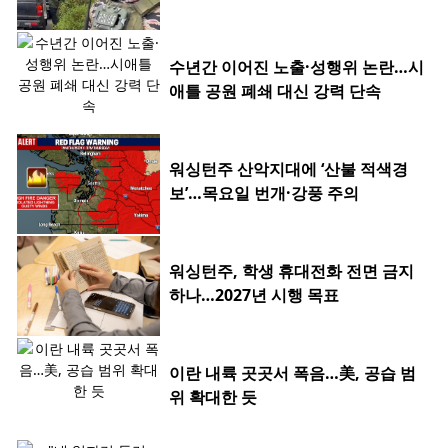
수년간 이어진 노출·성행위 논란…시
애틀 공원 폐쇄 대신 강력 단속
워싱턴주 산악지대에 ‘산불 적색경
보’…목요일 번개·강풍 주의
워싱턴주, 학생 휴대전화 전면 금지
하나…2027년 시행 목표
이란 내륙 곳곳서 폭음…美, 공습 범
위 확대한 듯