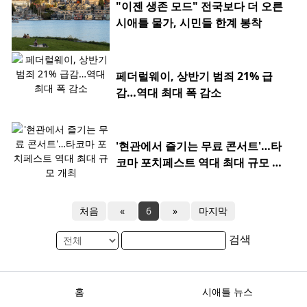
"이젠 생존 모드" 전국보다 더 오른
시애틀 물가, 시민들 한계 봉착
페더럴웨이, 상반기 범죄 21% 급
감…역대 최대 폭 감소
'현관에서 즐기는 무료 콘서트'…타
코마 포치페스트 역대 최대 규모 개
최
처음
«
6
»
마지막
검색
홈
시애틀 뉴스