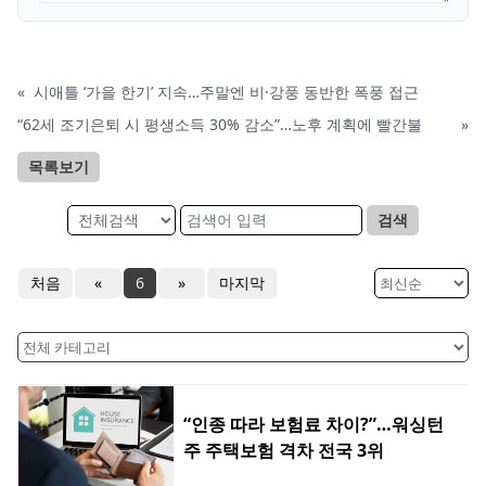
«
시애틀 ‘가을 한기’ 지속…주말엔 비·강풍 동반한 폭풍 접근
“62세 조기은퇴 시 평생소득 30% 감소”…노후 계획에 빨간불
»
목록보기
검색
처음
«
6
»
마지막
“인종 따라 보험료 차이?”…워싱턴
주 주택보험 격차 전국 3위