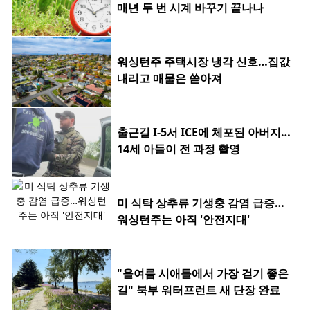
매년 두 번 시계 바꾸기 끝나나
워싱턴주 주택시장 냉각 신호…집값
내리고 매물은 쏟아져
출근길 I-5서 ICE에 체포된 아버지…
14세 아들이 전 과정 촬영
미 식탁 상추류 기생충 감염 급증…
워싱턴주는 아직 '안전지대'
"올여름 시애틀에서 가장 걷기 좋은
길" 북부 워터프런트 새 단장 완료