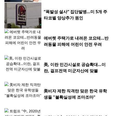
“폭발성 설사” 집단발병…미 5개 주
타코벨 양상추가 원인
에버렛 주택가로 내려온 코요테…반
려동물 피해에 어린이 안전 우려
美, 이란 민간시설로 공습확대…이
란, 걸프전역 미군자산에 맞불
美비자 제한 직격탄 맞은 한국 유학
생들 "불확실성에 조마조마"