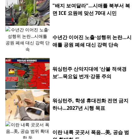
"배지 보여달라"…시애틀 북부서 복
면 ICE 요원에 맞선 70대 시민
수년간 이어진 노출·성행위 논란…시
애틀 공원 폐쇄 대신 강력 단속
워싱턴주 산악지대에 ‘산불 적색경
보’…목요일 번개·강풍 주의
워싱턴주, 학생 휴대전화 전면 금지
하나…2027년 시행 목표
이란 내륙 곳곳서 폭음…美, 공습 범