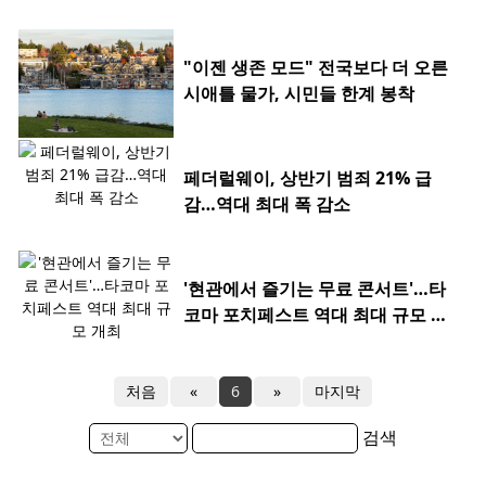
"이젠 생존 모드" 전국보다 더 오른
시애틀 물가, 시민들 한계 봉착
페더럴웨이, 상반기 범죄 21% 급
감…역대 최대 폭 감소
'현관에서 즐기는 무료 콘서트'…타
코마 포치페스트 역대 최대 규모 개
최
처음
«
6
»
마지막
검색