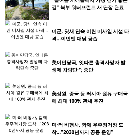
"올여름 시애틀에서 가장 걷기 좋은
길" 북부 워터프런트 새 단장 완료
미군, 닷새 연속 이란 미사일 시설 타
격…이번엔 대낮 공습
美이민당국, 잇따른 총격사망자 발
생에 차량단속 중단
美상원, 중국 등 러시아 원유 구매국
에 최대 100% 관세 추진
미·러 비행사, 함께 우주정거장 도
착…"2030년까지 공동 운영"