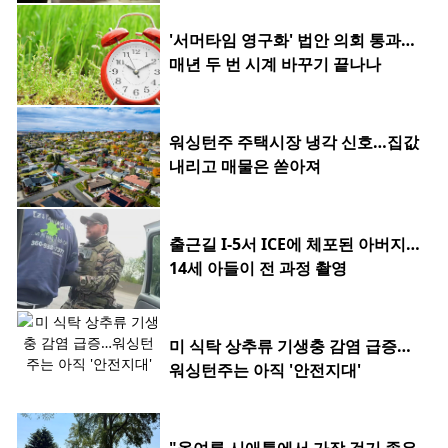
'서머타임 영구화' 법안 의회 통과…
매년 두 번 시계 바꾸기 끝나나
워싱턴주 주택시장 냉각 신호…집값
내리고 매물은 쏟아져
출근길 I-5서 ICE에 체포된 아버지…
14세 아들이 전 과정 촬영
미 식탁 상추류 기생충 감염 급증…
워싱턴주는 아직 '안전지대'