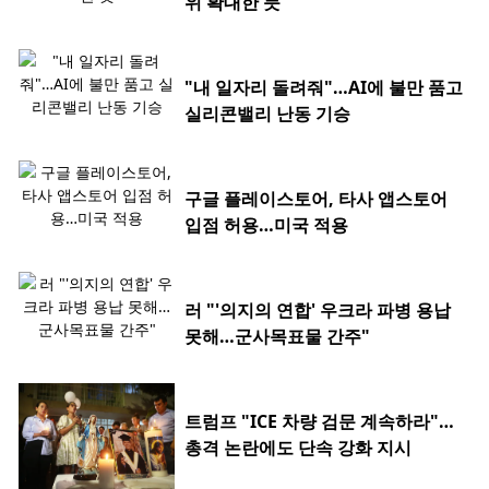
위 확대한 듯
"내 일자리 돌려줘"…AI에 불만 품고
실리콘밸리 난동 기승
구글 플레이스토어, 타사 앱스토어
입점 허용…미국 적용
러 "'의지의 연합' 우크라 파병 용납
못해…군사목표물 간주"
트럼프 "ICE 차량 검문 계속하라"…
총격 논란에도 단속 강화 지시