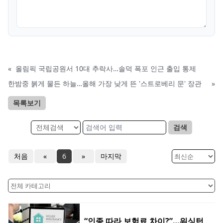
«
올림픽 국립공원서 10대 추락사…솔덕 폭포 인근 출입 통제
한밤중 붉게 물든 하늘…올해 가장 낮게 뜬 '스트로베리 문' 장관
»
목록보기
검색
처음
«
6
»
마지막
“인종 따라 보험료 차이?”…워싱턴