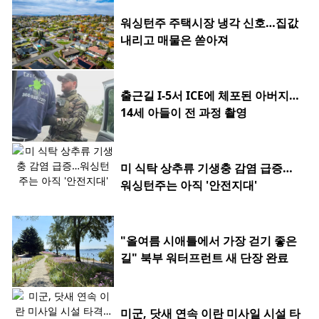
워싱턴주 주택시장 냉각 신호…집값
내리고 매물은 쏟아져
출근길 I-5서 ICE에 체포된 아버지…
14세 아들이 전 과정 촬영
미 식탁 상추류 기생충 감염 급증…
워싱턴주는 아직 '안전지대'
"올여름 시애틀에서 가장 걷기 좋은
길" 북부 워터프런트 새 단장 완료
미군, 닷새 연속 이란 미사일 시설 타