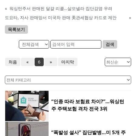
«
워싱턴주서 판매된 달걀 리콜…살모넬라 집단감염 우려
도요타, 자사 판매망서 미국차 판매 美관세협상 카드로 제안
»
목록보기
검색
처음
«
6
»
마지막
“인종 따라 보험료 차이?”…워싱턴
주 주택보험 격차 전국 3위
“폭발성 설사” 집단발병…미 5개 주