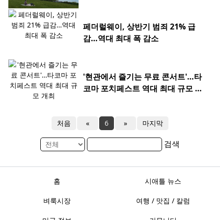
페더럴웨이, 상반기 범죄 21% 급
감…역대 최대 폭 감소
'현관에서 즐기는 무료 콘서트'…타
코마 포치페스트 역대 최대 규모 개
최
처음
«
6
»
마지막
검색
홈
시애틀 뉴스
벼룩시장
여행 / 맛집 / 칼럼