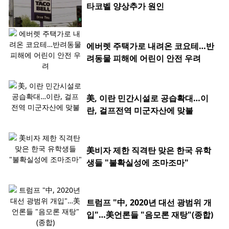
타코벨 양상추가 원인
에버렛 주택가로 내려온 코요테…반
려동물 피해에 어린이 안전 우려
美, 이란 민간시설로 공습확대…이
란, 걸프전역 미군자산에 맞불
美비자 제한 직격탄 맞은 한국 유학
생들 "불확실성에 조마조마"
트럼프 "中, 2020년 대선 광범위 개
입"…美언론들 "음모론 재탕"(종합)