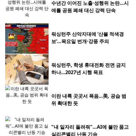
수년간 이어진 노출·성행위 논란…시
애틀 공원 폐쇄 대신 강력 단속
워싱턴주 산악지대에 ‘산불 적색경
보’…목요일 번개·강풍 주의
워싱턴주, 학생 휴대전화 전면 금지
하나…2027년 시행 목표
이란 내륙 곳곳서 폭음…美, 공습 범
위 확대한 듯
"내 일자리 돌려줘"…AI에 불만 품고
실리콘밸리 난동 기승