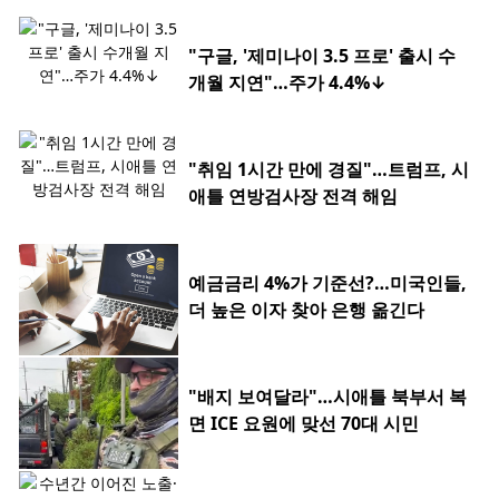
"구글, '제미나이 3.5 프로' 출시 수
개월 지연"…주가 4.4%↓
"취임 1시간 만에 경질"…트럼프, 시
애틀 연방검사장 전격 해임
예금금리 4%가 기준선?…미국인들,
더 높은 이자 찾아 은행 옮긴다
"배지 보여달라"…시애틀 북부서 복
면 ICE 요원에 맞선 70대 시민