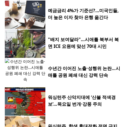
예금금리 4%가 기준선?…미국인들,
더 높은 이자 찾아 은행 옮긴다
"배지 보여달라"…시애틀 북부서 복
면 ICE 요원에 맞선 70대 시민
수년간 이어진 노출·성행위 논란…시
애틀 공원 폐쇄 대신 강력 단속
워싱턴주 산악지대에 ‘산불 적색경
보’…목요일 번개·강풍 주의
워싱턴주, 학생 휴대전화 전면 금지