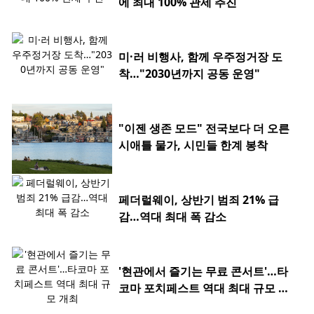
에 최대 100% 관세 추진
미·러 비행사, 함께 우주정거장 도
착…"2030년까지 공동 운영"
"이젠 생존 모드" 전국보다 더 오른
시애틀 물가, 시민들 한계 봉착
페더럴웨이, 상반기 범죄 21% 급
감…역대 최대 폭 감소
'현관에서 즐기는 무료 콘서트'…타
코마 포치페스트 역대 최대 규모 개
최