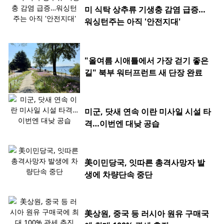
미 식탁 상추류 기생충 감염 급증…
워싱턴주는 아직 '안전지대'
"올여름 시애틀에서 가장 걷기 좋은
길" 북부 워터프런트 새 단장 완료
미군, 닷새 연속 이란 미사일 시설 타
격…이번엔 대낮 공습
美이민당국, 잇따른 총격사망자 발
생에 차량단속 중단
美상원, 중국 등 러시아 원유 구매국