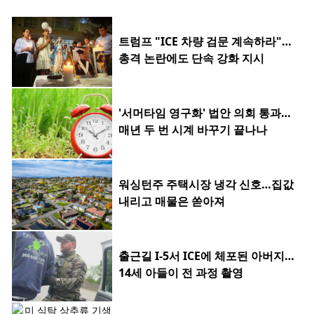
트럼프 "ICE 차량 검문 계속하라"…
총격 논란에도 단속 강화 지시
'서머타임 영구화' 법안 의회 통과…
매년 두 번 시계 바꾸기 끝나나
워싱턴주 주택시장 냉각 신호…집값
내리고 매물은 쏟아져
출근길 I-5서 ICE에 체포된 아버지…
14세 아들이 전 과정 촬영