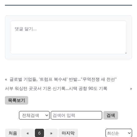
«
글로벌 기업들, '트럼프 복수세' 반발…"무역전쟁 새 전선"
서부 워싱턴 곳곳서 기온 신기록…시택 공항 90도 기록
»
목록보기
검색
처음
«
6
»
마지막