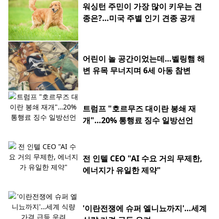
워싱턴 주민이 가장 많이 키우는 견
종은?…미국 주별 인기 견종 공개
어린이 놀 공간이었는데…벨링햄 해
변 유목 무너지며 6세 아동 참변
트럼프 "호르무즈 대이란 봉쇄 재
개"…20% 통행료 징수 일방선언
전 인텔 CEO "AI 수요 거의 무제한,
에너지가 유일한 제약"
'이란전쟁에 슈퍼 엘니뇨까지'…세계