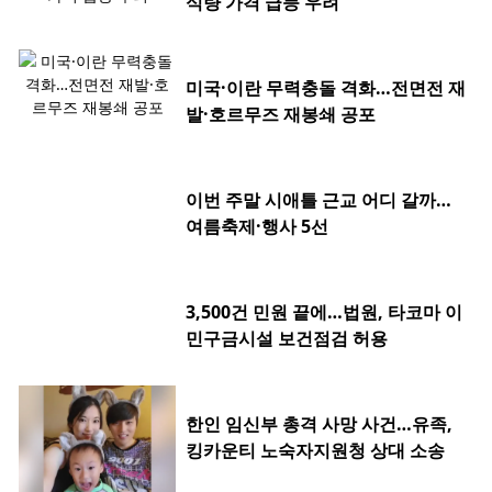
식량 가격 급등 우려
미국·이란 무력충돌 격화…전면전 재
발·호르무즈 재봉쇄 공포
이번 주말 시애틀 근교 어디 갈까…
여름축제·행사 5선
3,500건 민원 끝에…법원, 타코마 이
민구금시설 보건점검 허용
한인 임신부 총격 사망 사건…유족,
킹카운티 노숙자지원청 상대 소송