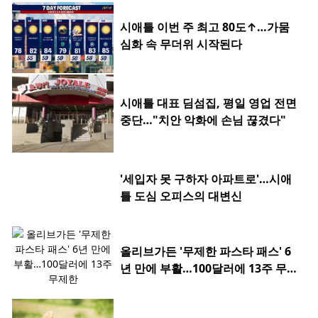
시애틀 이번 주 최고 80도↑…가뭄
심화 속 무더위 시작된다
시애틀 대표 딤섬집, 평일 영업 전면
중단…"치안 악화에 손님 끊겼다"
'세입자 못 구하자 아파트로'…시애
틀 도심 오피스의 대변신
올리브가든 '무제한 파스타 패스' 6
년 만에 부활…100달러에 13주 무제
한