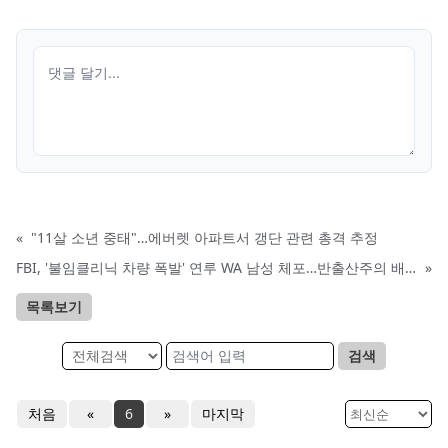
«
"11살 소년 중태"…에버렛 아파트서 갱단 관련 총격 추정
FBI, '불임클리닉 차량 폭발' 연루 WA 남성 체포…반출산주의 배후 드러나
»
목록보기
검색
처음
«
6
»
마지막