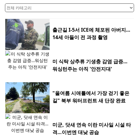
출근길 I-5서 ICE에 체포된 아버지…
14세 아들이 전 과정 촬영
미 식탁 상추류 기생충 감염 급증…
워싱턴주는 아직 '안전지대'
"올여름 시애틀에서 가장 걷기 좋은
길" 북부 워터프런트 새 단장 완료
미군, 닷새 연속 이란 미사일 시설 타
격…이번엔 대낮 공습