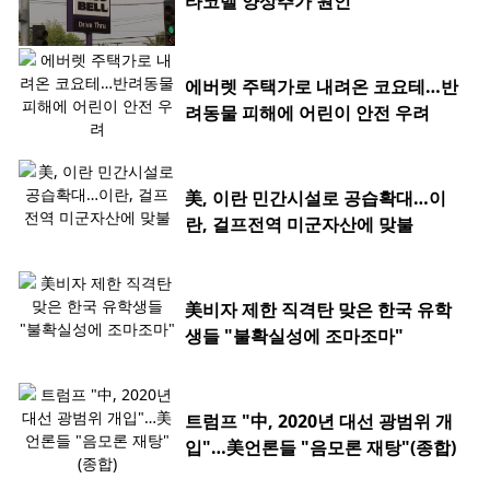
타코벨 양상추가 원인
에버렛 주택가로 내려온 코요테…반
려동물 피해에 어린이 안전 우려
美, 이란 민간시설로 공습확대…이
란, 걸프전역 미군자산에 맞불
美비자 제한 직격탄 맞은 한국 유학
생들 "불확실성에 조마조마"
트럼프 "中, 2020년 대선 광범위 개
입"…美언론들 "음모론 재탕"(종합)