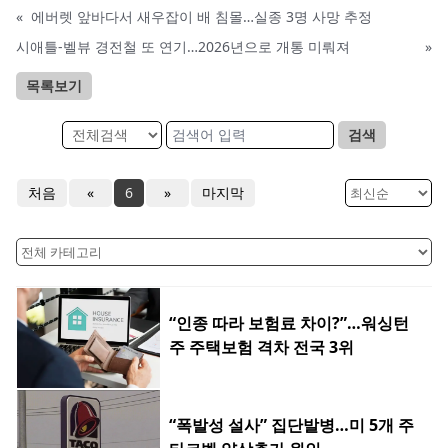
«
에버렛 앞바다서 새우잡이 배 침몰…실종 3명 사망 추정
시애틀-벨뷰 경전철 또 연기…2026년으로 개통 미뤄져
»
목록보기
검색
처음
«
6
»
마지막
“인종 따라 보험료 차이?”…워싱턴
주 주택보험 격차 전국 3위
“폭발성 설사” 집단발병…미 5개 주