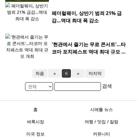
페더럴웨이, 상반기 범죄 21% 급
감…역대 최대 폭 감소
'현관에서 즐기는 무료 콘서트'…타
코마 포치페스트 역대 최대 규모 개
최
처음
«
6
»
마지막
검색
홈
시애틀 뉴스
벼룩시장
여행 / 맛집 / 칼럼
미국 정보
커뮤니티