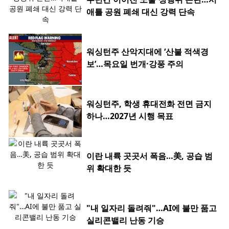
애틀 공원 폐쇄 대신 강력 단속
워싱턴주 산악지대에 ‘산불 적색경
보’…목요일 번개·강풍 주의
워싱턴주, 학생 휴대전화 전면 금지
하나…2027년 시행 목표
이란 내륙 곳곳서 폭음…美, 공습 범
위 확대한 듯
"내 일자리 돌려줘"…AI에 불만 품고
실리콘밸리 난동 기승