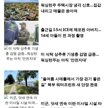
워싱턴주 주택시장 냉각 신호…집값
내리고 매물은 쏟아져
출근길 I-5서 ICE에 체포된 아버지…
14세 아들이 전 과정 촬영
미 식탁 상추류 기생충 감염 급증…
워싱턴주는 아직 '안전지대'
"올여름 시애틀에서 가장 걷기 좋은
길" 북부 워터프런트 새 단장 완료
미군, 닷새 연속 이란 미사일 시설 타