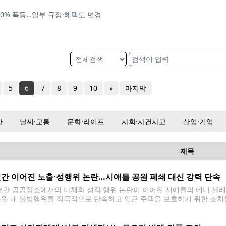
 50% 폭등…일부 규정·혜택도 변경
5
6
7
8
9
10
»
마지막
산
날씨·교통
문화·라이프
사회·사건사고
산업·기업
제목
간 이어진 노출·성행위 논란…시애틀 공원 폐쇄 대신 강력 단속
간 공공장소에서의 나체와 성적 행위 논란이 이어진 시애틀의 데니 블레인
공원 내 불법행위를 적극적으로 단속하고 인근 주택을 보호하기 위한 조치
 23일 데니 블레인 공원에서의 공공 나체와 성행위가 공공의 평온과 이