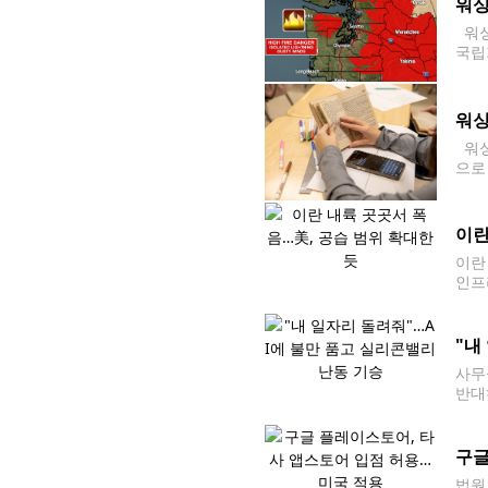
워싱
워싱
국립
를 
보는
워싱
워싱
으로
화를
이란
이란
인프
연안
"내
사무
반대
기업
프란
구글
법원