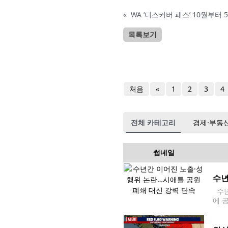
«
WA ‘디스커버 패스’ 10월부터
목록보기
처음
«
1
2
3
4
전체 카테고리
경제·부동
썸네일
수년
수년
에 
사는