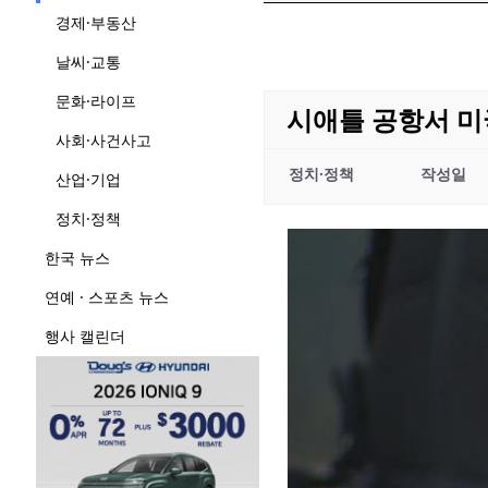
경제·부동산
날씨·교통
문화·라이프
시애틀 공항서 미
사회·사건사고
정치·정책
작성일
산업·기업
정치·정책
한국 뉴스
연예 · 스포츠 뉴스
행사 캘린더