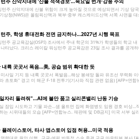
턴주 산악지대에 ‘산불 적색경보’…목요일 번개·강풍 주의
턴주 산악지대에 산불 위험이 크게 높아질 것으로 예상되면서 기상 당국이 적색
기상청(NWS)은 올림픽산맥과 북부·중부 캐스케이드산맥 서쪽 사면을 대상
발령한다고 밝혔다. 적색경보는 산불 발생과 확산에 유리한 기상 조건이 임
 최대 72시간 전 산불
턴주, 학생 휴대전화 전면 금지하나…2027년 시행 목표
턴주 공교육감실(OSPI) 조사에서 주내 학군의 31%가 학생들의 학교 내
 나타났다. 크리스 레이칼 워싱턴주 공교육감은 23일 조사 결과를 공개하며
 등교부터 하교까지 사용하지 못하도록 하는 '종일 보관(Away for the 
 내륙 곳곳서 폭음…美, 공습 범위 확대한 듯
 미사일 기지 등 내륙 곳곳서 폭발음…해상 봉쇄망 돌파 유조선 무력화 이란
라 초토화" 경고 미 해군 F-18 전투기(기사와 직접 관련 없음) [AFP=연
을 넘어 수도 테헤란 외곽과 내륙 깊숙한 곳까지 공습 범위를 전격 확대했
 일자리 돌려줘"…AI에 불만 품고 실리콘밸리 난동 기승
실 잠입 시도하고 기물 파손…샘 올트먼 집에 화염병도 임원 경호 비상…직원
하는 시위대들의 모습 [AFP=연합뉴스. 재판매 및 DB금지] 미국 서부 실
을 상대로 난동을 부리는 테러 시도가 급증하는 것으로 나타났다. 15일(현
시스코에 있는
 플레이스토어, 타사 앱스토어 입점 허용…미국 적용
 명령대로 원안 이행…구글-에픽 반독점 소송 종결 구글 마운틴뷰 본사 [AF