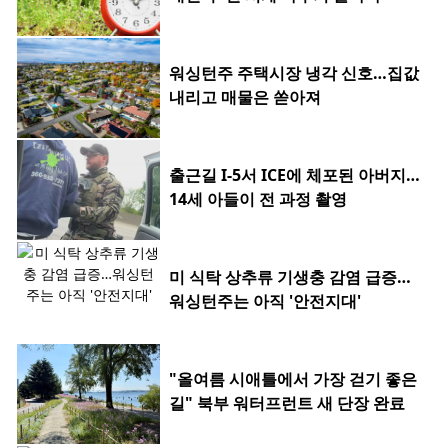
워싱턴주 주택시장 냉각 신호…집값
내리고 매물은 쏟아져
출근길 I-5서 ICE에 체포된 아버지…
14세 아들이 전 과정 촬영
미 식탁 상추류 기생충 감염 급증…
워싱턴주는 아직 '안전지대'
"올여름 시애틀에서 가장 걷기 좋은
길" 북부 워터프런트 새 단장 완료