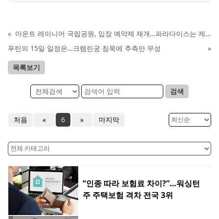
«
마운트 레이니어 국립공원, 입장 예약제 재개…파라다이스는 제외
푸틴의 15일 일정은…크렘린궁 침묵에 추측만 무성
»
목록보기
검색
처음
«
6
»
마지막
“인종 따라 보험료 차이?”…워싱턴
주 주택보험 격차 전국 3위