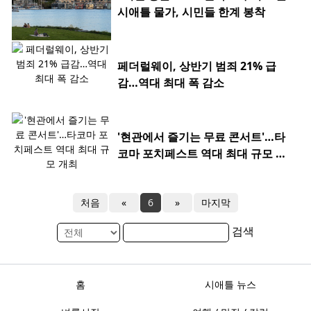
시애틀 물가, 시민들 한계 봉착
페더럴웨이, 상반기 범죄 21% 급
감…역대 최대 폭 감소
'현관에서 즐기는 무료 콘서트'…타
코마 포치페스트 역대 최대 규모 개
최
처음
«
6
»
마지막
검색
홈
시애틀 뉴스