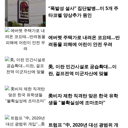
“폭발성 설사” 집단발병…미 5개 주
타코벨 양상추가 원인
에버렛 주택가로 내려온 코요테…반
려동물 피해에 어린이 안전 우려
美, 이란 민간시설로 공습확대…이
란, 걸프전역 미군자산에 맞불
美비자 제한 직격탄 맞은 한국 유학
생들 "불확실성에 조마조마"
트럼프 "中, 2020년 대선 광범위 개