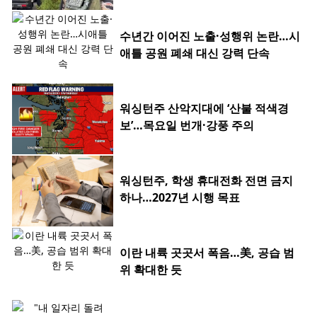
수년간 이어진 노출·성행위 논란…시
애틀 공원 폐쇄 대신 강력 단속
워싱턴주 산악지대에 ‘산불 적색경
보’…목요일 번개·강풍 주의
워싱턴주, 학생 휴대전화 전면 금지
하나…2027년 시행 목표
이란 내륙 곳곳서 폭음…美, 공습 범
위 확대한 듯