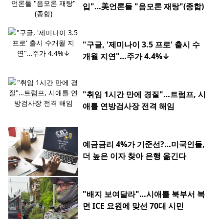
입"…美언론들 "음모론 재탕"(종합)
"구글, '제미나이 3.5 프로' 출시 수
개월 지연"…주가 4.4%↓
"취임 1시간 만에 경질"…트럼프, 시
애틀 연방검사장 전격 해임
예금금리 4%가 기준선?…미국인들,
더 높은 이자 찾아 은행 옮긴다
"배지 보여달라"…시애틀 북부서 복
면 ICE 요원에 맞선 70대 시민