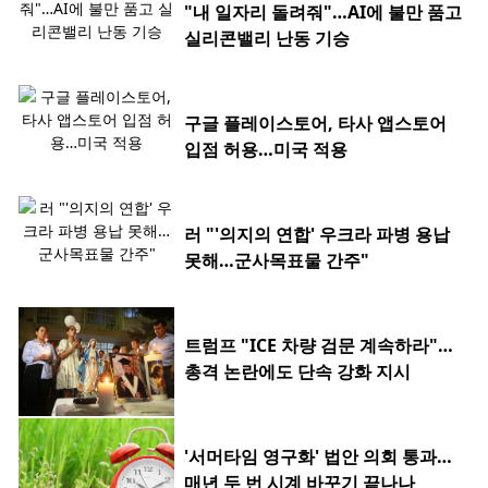
"내 일자리 돌려줘"…AI에 불만 품고
실리콘밸리 난동 기승
구글 플레이스토어, 타사 앱스토어
입점 허용…미국 적용
러 "'의지의 연합' 우크라 파병 용납
못해…군사목표물 간주"
트럼프 "ICE 차량 검문 계속하라"…
총격 논란에도 단속 강화 지시
'서머타임 영구화' 법안 의회 통과…
매년 두 번 시계 바꾸기 끝나나