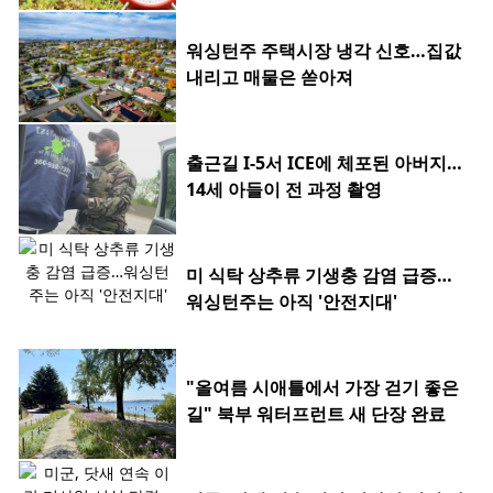
워싱턴주 주택시장 냉각 신호…집값
내리고 매물은 쏟아져
출근길 I-5서 ICE에 체포된 아버지…
14세 아들이 전 과정 촬영
미 식탁 상추류 기생충 감염 급증…
워싱턴주는 아직 '안전지대'
"올여름 시애틀에서 가장 걷기 좋은
길" 북부 워터프런트 새 단장 완료