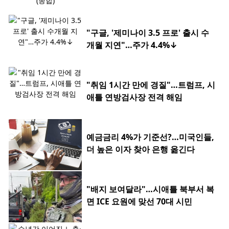
"구글, '제미나이 3.5 프로' 출시 수
개월 지연"…주가 4.4%↓
"취임 1시간 만에 경질"…트럼프, 시
애틀 연방검사장 전격 해임
예금금리 4%가 기준선?…미국인들,
더 높은 이자 찾아 은행 옮긴다
"배지 보여달라"…시애틀 북부서 복
면 ICE 요원에 맞선 70대 시민