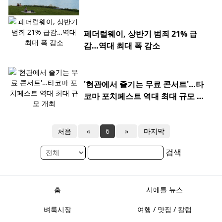
페더럴웨이, 상반기 범죄 21% 급
감…역대 최대 폭 감소
'현관에서 즐기는 무료 콘서트'…타
코마 포치페스트 역대 최대 규모 개
최
처음
«
6
»
마지막
검색
홈
시애틀 뉴스
벼룩시장
여행 / 맛집 / 칼럼