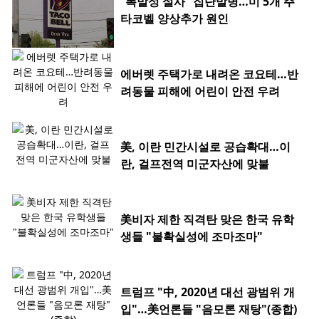
“폭발성 설사” 집단발병…미 5개 주
타코벨 양상추가 원인
에버렛 주택가로 내려온 코요테…반
려동물 피해에 어린이 안전 우려
美, 이란 민간시설로 공습확대…이
란, 걸프전역 미군자산에 맞불
美비자 제한 직격탄 맞은 한국 유학
생들 "불확실성에 조마조마"
트럼프 "中, 2020년 대선 광범위 개
입"…美언론들 "음모론 재탕"(종합)