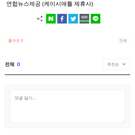
연합뉴스제공 (케이시애틀 제휴사)
좋아요
0
인쇄
전체
0