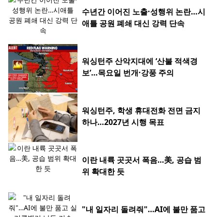
수년간 이어진 노출·성행위 논란…시
애틀 공원 폐쇄 대신 강력 단속
워싱턴주 산악지대에 ‘산불 적색경
보’…목요일 번개·강풍 주의
워싱턴주, 학생 휴대전화 전면 금지
하나…2027년 시행 목표
이란 내륙 곳곳서 폭음…美, 공습 범
위 확대한 듯
"내 일자리 돌려줘"…AI에 불만 품고