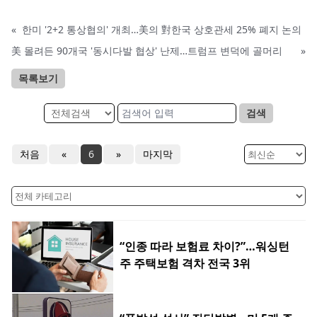
«
한미 '2+2 통상협의' 개최…美의 對한국 상호관세 25% 폐지 논의
美 몰려든 90개국 '동시다발 협상' 난제…트럼프 변덕에 골머리
»
목록보기
검색
처음
«
6
»
마지막
“인종 따라 보험료 차이?”…워싱턴
주 주택보험 격차 전국 3위