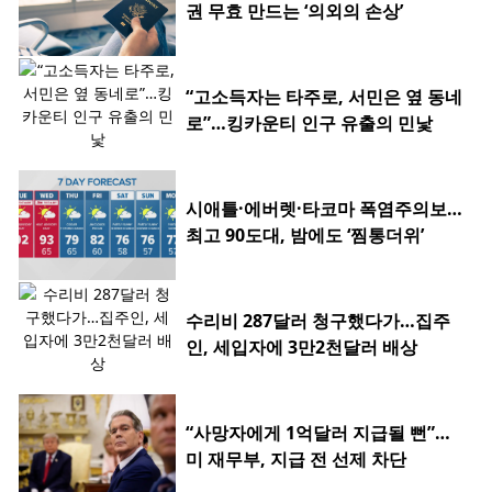
권 무효 만드는 ‘의외의 손상’
“고소득자는 타주로, 서민은 옆 동네
로”…킹카운티 인구 유출의 민낯
시애틀·에버렛·타코마 폭염주의보…
최고 90도대, 밤에도 ‘찜통더위’
수리비 287달러 청구했다가…집주
인, 세입자에 3만2천달러 배상
“사망자에게 1억달러 지급될 뻔”…
미 재무부, 지급 전 선제 차단