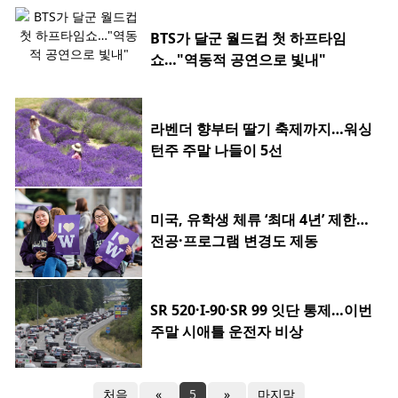
BTS가 달군 월드컵 첫 하프타임
쇼…"역동적 공연으로 빛내"
라벤더 향부터 딸기 축제까지…워싱
턴주 주말 나들이 5선
미국, 유학생 체류 ‘최대 4년’ 제한…
전공·프로그램 변경도 제동
SR 520·I-90·SR 99 잇단 통제…이번
주말 시애틀 운전자 비상
처음
«
5
»
마지막