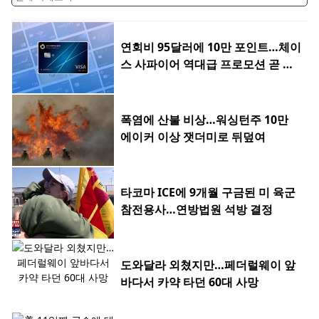
연회비 95달러에 10만 포인트…체이
스 사파이어 역대급 프로모션 곧 종
료
폭염에 산불 비상…워싱턴주 10만
에이커 이상 잿더미로 뒤덮여
타코마 ICE에 9개월 구금된 미 육군
참전용사…연방법원 석방 결정
도와달라 외쳤지만…페더럴웨이 앞
바다서 카약 타던 60대 사망