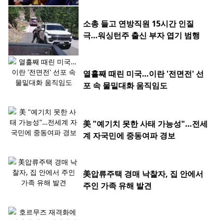
소총 들고 연방직원 15시간 인질
극…워싱턴주 출신 부자 엽기 범행
열흘째 때린 미국…이란 '전면전' 선
포 속 물밑대화 움직임도
美 "예기치 못한 사태 가능성"…전세
계 자국민에 중동여파 경보
美압류주택 경매 낙찰자, 집 안에서
주인 가족 유해 발견