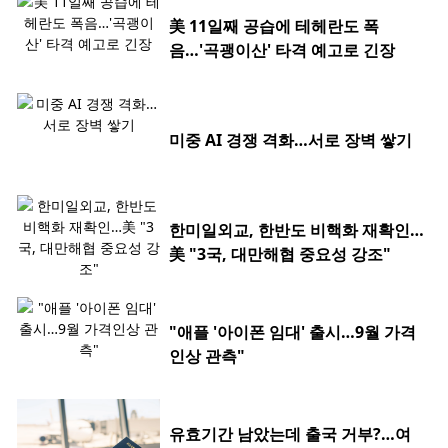
美 11일째 공습에 테헤란도 폭
음…'곡괭이산' 타격 예고로 긴장
미중 AI 경쟁 격화…서로 장벽 쌓기
한미일외교, 한반도 비핵화 재확인…
美 "3국, 대만해협 중요성 강조"
"애플 '아이폰 임대' 출시…9월 가격
인상 관측"
유효기간 남았는데 출국 거부?…여