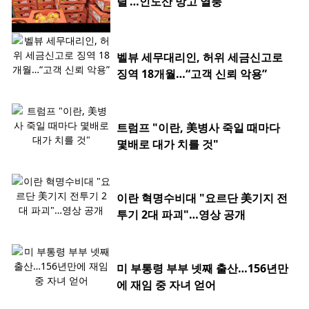
렬’…인도산 망고 열풍
벨뷰 세무대리인, 허위 세금신고로
징역 18개월…“고객 신뢰 악용”
트럼프 "이란, 美병사 죽일 때마다
몇배로 대가 치를 것"
이란 혁명수비대 "요르단 美기지 전
투기 2대 파괴"…영상 공개
미 부통령 부부 넷째 출산…156년만
에 재임 중 자녀 얻어