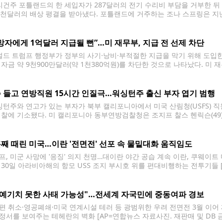
건주 포틀랜드의 한 세입자가 287달러의 전기 수리비 부담을 거부한 뒤
2천달러의 배상 평결을 받아냈다. 포틀랜드에 거주하는 조나 스프링은 
 프로퍼티스가 세입자에 대한 보복 행위를 금지한 오리건주 법을 위반했다
녀와 함께 임대한
망자에게 1억달러 지급될 뻔”…미 재무부, 지급 전 선제 차단
드 트럼프 행정부가 정부의 사기·낭비·부적절한 지급을 막기 위해 도입한
 자금 약 9천900만달러(약 1천380억원)를 차단한 것으로 나타났다. 미 
이 지난 3월 서명한 행정명령에 따라 새로운 지급금 검증 절차를 도입했다.
7천700억달러 규모를 검토했다.
 들고 연방직원 15시간 인질극…워싱턴주 출신 부자 엽기 범행
턴주와 연고가 있는 부자가 북부 캘리포니아에서 미국 산림청(USFS) 직원
검찰에 기소됐다. 미 캘리포니아 동부연방검찰청은 조지프 찰스 헨릭슨(49)
납치 방조 혐의로 기소했다고 밝혔다. 기소장에 따르면 사건은 지난 16일
서 발생했다.
째 때린 미국…이란 '전면전' 선포 속 물밑대화 움직임도
프, 미군 사망에 '응징' 의지 천명…대이란 야간 공습 계속 이란, 쿠웨이
 30일 아라비아해의 항모 USS 조지 부시호 위를 편대비행하는 전투기들 [
 20일(현지시간) 미국이 이란을 대상으로 열흘째 공습을 이어가고, 이에 맞
"예기치 못한 사태 가능성"…전세계 자국민에 중동여파 경보
편 취소·영공폐쇄·미국 연계시설 테러 등 광범위한 우려 전면전 3월 이어
정서를 보여주는 테헤란의 벽화 [AP=연합뉴스 자료사진. 재판매 및 DB 금