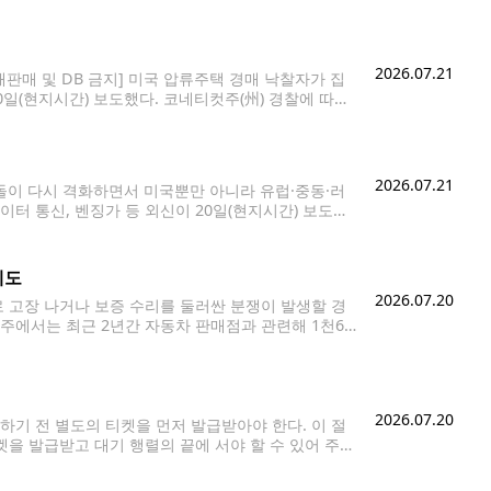
역의 긴장 고조로 인해 복잡해진 안보 상황이 예기치
2026.07.21
판매 및 DB 금지] 미국 압류주택 경매 낙찰자가 집
0일(현지시간) 보도했다. 코네티컷주(州) 경찰에 따르
 1구는 DNA 감식을 통해 신원을 확인
2026.07.21
충돌이 다시 격화하면서 미국뿐만 아니라 유럽·중동·러
터 통신, 벤징가 등 외신이 20일(현지시간) 보도했
지표인 3-2-1 크랙 스프레드가 20일 배럴당 약
제도
2026.07.20
 고장 나거나 보증 수리를 둘러싼 분쟁이 발생할 경
주에서는 최근 2년간 자동차 판매점과 관련해 1천60
며, 부정적 리뷰도 871건에 달했다. 반복되는 차량
2026.07.20
기 전 별도의 티켓을 먼저 발급받아야 한다. 이 절
켓을 발급받고 대기 행렬의 끝에 서야 할 수 있어 주의
공회전을 줄이고,