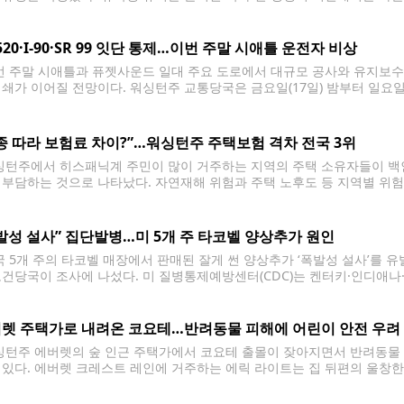
 유학생들의 우려가 커지고 있다. 미 국토안보부(DHS)는 16일 국제학
을 받아야
 520·I-90·SR 99 잇단 통제…이번 주말 시애틀 운전자 비상
 주말 시애틀과 퓨젯사운드 일대 주요 도로에서 대규모 공사와 유지보수
폐쇄가 이어질 전망이다. 워싱턴주 교통당국은 금요일(17일) 밤부터 일요일(1
520번 주도로(SR 520), 90번 주간고속도로(I-90) 등에서 여러 공사
우회로를 미리 확인해 달라고
종 따라 보험료 차이?”…워싱턴주 주택보험 격차 전국 3위
턴주에서 히스패닉계 주민이 많이 거주하는 지역의 주택 소유자들이 백인
 부담하는 것으로 나타났다. 자연재해 위험과 주택 노후도 등 지역별 위험
산정의 공정성을 둘러싼 논란이 커지고 있다. 소비자연맹(CFA)이 최근 
인
발성 설사” 집단발병…미 5개 주 타코벨 양상추가 원인
 5개 주의 타코벨 매장에서 판매된 잘게 썬 양상추가 ‘폭발성 설사’를 
보건당국이 조사에 나섰다. 미 질병통제예방센터(CDC)는 켄터키·인디애
식사한 뒤 총 1천644명 이상이 감염된 것으로 확인됐다고 밝혔다. CDC와
한 결과 타코벨에서 제공된 잘게 썬 양상추를
렛 주택가로 내려온 코요테…반려동물 피해에 어린이 안전 우려
턴주 에버렛의 숲 인근 주택가에서 코요테 출몰이 잦아지면서 반려동물 
 있다. 에버렛 크레스트 레인에 거주하는 에릭 라이트는 집 뒤편의 울창
 최근에는 사람과 주택가를 두려워하지 않고 대담하게 접근하는 사례가 잦