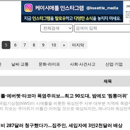
5
6
7
8
9
10
»
마지막
산
날씨·교통
문화·라이프
사회·사건사고
산업·기업
제목
틀·에버렛·타코마 폭염주의보…최고 90도대, 밤에도 ‘찜통더위’
국립기상청(NWS)이 시애틀을 비롯한 워싱턴주 서부 대부분 지역에 폭염주의보(
지 치솟는 무더위가 이틀간 이어질 것으로 예상되지만, 캐나다와 워싱턴주
큰 영향을 미치지 않을 것으로 전망됐다. 폭염주의보는 21일(화) 오전 10시
틀과 에버렛, 타코마, 이스트사이드
비 287달러 청구했다가…집주인, 세입자에 3만2천달러 배상