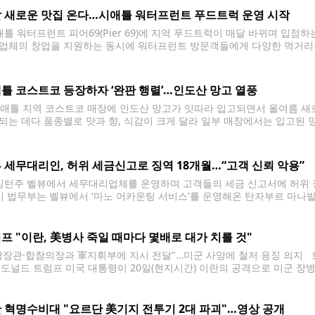
 새로운 맛집 온다…시애틀 워터프런트 푸드트럭 운영 시작
틀 워터프런트 피어69(Pier 69)에 지역 푸드트럭이 매달 바뀌며 입
업체의 창업을 지원하는 동시에 워터프런트 방문객들에게 다양한 먹거리를
푸드트럭은 피어69(2711 Alaskan Way) 인근 지정 구역에서 평일 오전
 교체되는 방식으로 운영되며, 7월
틀 코스트코 등장하자 ‘완판 행렬’…인도산 망고 열풍
틀 지역 코스트코 매장에 인도산 망고가 잇따라 입고되면서 올여름 새로운
되는 데다 품종별로 맛과 향, 식감이 크게 달라 일부 매장에서는 입고된 
. 인도는 전 세계 망고 생산량의 거의 절반을 차지하는 최대 생산국으로, 
 세무대리인, 허위 세금신고로 징역 18개월…“고객 신뢰 악용”
턴주 벨뷰에서 세무대리업체를 운영하며 고객들의 세금 신고서에 허위 정
 미 법무부는 벨뷰에서 ‘마노 어카운팅 서비스’를 운영해온 탄자부르 마나발란
으로 유죄 판결을 받은 뒤 지난 15일 징역 18개월을 선고받았다고 밝혔다. 
프 "이란, 美병사 죽일 때마다 몇배로 대가 치를 것"
방장관·합참의장과 軍지휘부에 지시 전달"…미군 사망에 철저 응징 의지 트럼
 도널드 트럼프 미국 대통령이 20일(현지시간) 이란의 공격으로 미군 장
 철저한 응징 의지를 밝혔다. 트럼프 대통령은 이날 소셜미디어 트루스소셜
 혁명수비대 "요르단 美기지 전투기 2대 파괴"…영상 공개