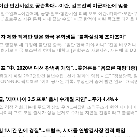
 이란 민간시설로 공습확대…이란, 걸프전역 미군자산에 맞불
 일주일째…이란매체, 공항·철도·항만시설 피해 보도 이란, 카타르·오만·쿠
…"호르무즈 자유 통행 시대 끝날 수도" 미군 함정이 이란 목표물 타격을 
령부 제공. 재판매 및 DB 금지] 에너지 수송로인 호르무즈 해협의 통제
. 미국의 공습은 해협
자 제한 직격탄 맞은 한국 유학생들 "불확실성에 조마조마"
프 행정부 새 규정에 불안감 증폭…"일단 한국 가야 하나" "전공 바꾸거나
개최키로 미국 보스턴의 하버드 대학교 [연합뉴스 자료사진. 재판매 및 DB
 기간을 최장 4년으로 제한하면서 미국에서 공부 중인 한국 유학생들의 불
 끝날
프 "中, 2020년 대선 광범위 개입"…美언론들 "음모론 재탕"(종
, 유권자 파일 2억2천만건 불법수집…선거 결과에 영향 시도" "정보당국, 
T·CNN·NBC 팩트체크 "이미 공개된 기록, 부정선거 증거 발견 안돼" 대
현지시간) 워싱틴DC 백악관 이스트룸에서 대국민 연설을 하고 있다. [AP=
은 자신이 재선에
글, '제미나이 3.5 프로' 출시 수개월 지연"…주가 4.4%↓
모델 경쟁 격화되는데 주도권 상실 우려…복잡한 조직구조가 원인 제미나이 [
나이의 프로 모델 출시가 성능 문제로 수개월 지연될 전망이라고 블룸버그 
개발자 회의 'I/O'에서 경량 AI 모델 '제미나이3.5 플래시'를 선보이면서,
 예고했다. 그러나
임 1시간 만에 경질"…트럼프, 시애틀 연방검사장 전격 해임