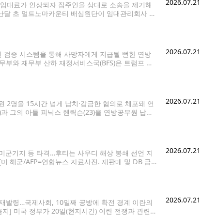
2026.07.21
 임대료가 인상되자 집주인을 상대로 소송을 제기해
지난달 초 멀트노마카운티 배심원단이 임대관리회사 에
고 판단했다고 밝혔다. 분쟁은 스프링이 약 2년 전
2026.07.21
 검증 시스템을 통해 사망자에게 지급될 뻔한 연방
재무부와 재무부 산하 재정서비스국(BFS)은 트럼프 대
 이후 8억8천500만건 이상의 연방정부 지급금, 총
2026.07.21
 2명을 15시간 넘게 납치·감금한 혐의로 체포돼 연
과 그의 아들 피닉스 헨릭슨(23)을 연방공무원 납치
 샤스타-트리니티 국유림 내 검부트 레이크 캠프장 인
2026.07.21
트 미군기지 등 타격…후티는 사우디 해상 봉쇄 선언 지
미 해군/AFP=연합뉴스 자료사진. 재판매 및 DB 금
서 이란도 '전면전'을 선포하며 공세의 수위를 높였다.
2026.07.21
 재발령…국제사회, 10일째 공방에 확전 경계 이란의
지] 미국 정부가 20일(현지시간) 이란 전쟁과 관련해