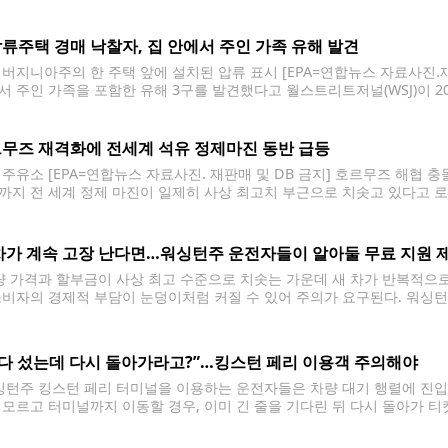
세계에 있는 자국민에게 여행 주의보를 발령했다. 미국 국무부는 "중동지
류주택 경매 낙찰자, 집 안에서 주인 가족 유해 발견
 버지니아주의 한 주택 앞에 설치된 압류 표시 [EPA=연합뉴스 자료사진.재
서 주인 가족을 포함한 유해 3구를 발견했다고 월스트리트저널(WSJ)이 2
유해 3구 중 2구는 이 집의 전 소유주와 그의 아들로 확인됐다. 나머지 유해
무즈 재격화에 전세계 석유 정제마진 동반 급등
 주유소 [EPA=연합뉴스 자료사진. 재판매 및 DB 금지] 호르무즈 해협 
까지 전 세계 정제 마진이 일제히 사상 최고치 부근으로 치솟고 있다고 로이
 자산운용사 반에크의 매슈 시겔 리서치 책임자는 미국 정유업 수익성의 대표 
차가 계속 고장 난다면…워싱턴주 운전자들이 알아둘 무료 지원 
 가격과 할부금이 사상 최고 수준으로 치솟는 가운데 새 차가 반복적으로
소비자의 경제적 부담이 눈덩이처럼 커질 수 있어 주의가 요구된다. 워싱턴
이 넘는 민원이 미 소비자보호기관인 더 나은 비즈니스국(BBB)에 접수됐으
 다 섰는데 다시 돌아가라고?”…킹스턴 페리 이용객 주의해야
턴주 킹스턴 페리 터미널을 이용하는 운전자들은 차량 대기 행렬에 진입하
 모르고 터미널까지 이동할 경우, 이미 긴 줄을 기다린 뒤 다시 돌아가 티
필요하다. 워싱턴주 교통부(WSDOT)는 킹스턴 도심의 교통 혼잡과 차량 