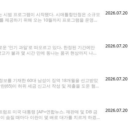
2026.07.20
점하는 시범 프로그램이 시작됐다. 시애틀항만청은 소규모
 제공하기 위해 오는 10월까지 프로그램을 운영한
 10시부터 오후 2시까지 영업한다. 매달 두 개의 푸드트
2026.07.20
 ‘인기 과일’로 떠오르고 있다. 한정된 기간에만
망고가 불과 몇 시간 만에 동나는 품귀 현상까지 나타
약 1천종에
2026.07.20
보를 기재한 60대 남성이 징역 18개월을 선고받았
(65)이 허위 세금 신고서 작성 및 제출을 도운 혐의
마나발란은 2026년 3월 8일간 진행된 배심
2026.07.20
프 미국 대통령 [AP=연합뉴스. 재판매 및 DB 금
병이 숨질 때마다 이란이 몇 배로 대가를 치르게 하겠
을 통해 "이란이 미군 병사 한명을 죽일