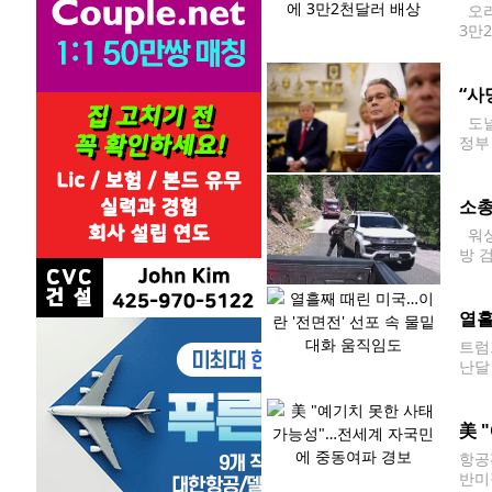
오리
3만
트나
약혼
“사
도널
정부
통령
2조
소총
워싱
방 
및 
근에
열흘
트럼
난달
지]
美 
항공
반미