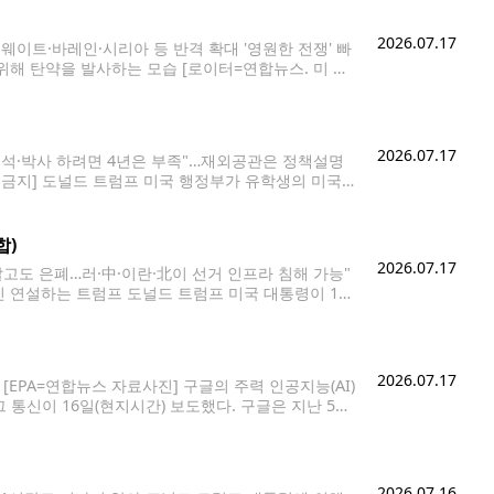
2026.07.17
웨이트·바레인·시리아 등 반격 확대 '영원한 전쟁' 빠
위해 탄약을 발사하는 모습 [로이터=연합뉴스. 미 중
권을 둘러싼 미국과 이란의 무력 충돌이 일주일째 격화
2026.07.17
 석·박사 하려면 4년은 부족"…재외공관은 정책설명
 금지] 도널드 트럼프 미국 행정부가 유학생의 미국
안이 커지고 있다. 16일(현지시간) 국토안보부는 학
합)
2026.07.17
알고도 은폐…러·中·이란·北이 선거 인프라 침해 가능"
국민 연설하는 트럼프 도널드 트럼프 미국 대통령이 16
연합뉴스. 재판매 및 DB 금지] 도널드 트럼프 미국 대
2026.07.17
EPA=연합뉴스 자료사진] 구글의 주력 인공지능(AI)
통신이 16일(현지시간) 보도했다. 구글은 지난 5월
 본 모델인 '제미나이3.5 프로'도 6월 중에 내놓을 것이
2026.07.16