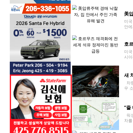
전 
못한
美압
미국
안에
면 
호르
미국
시아
다.
새 
차량
우 
0건
“줄
워싱
차를
가 