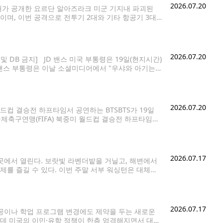
2026.07.20
비대가 공개한 요르단 알아즈라크 미군 기지내 파괴된
용이며, 이번 공격으로 전투기 2대와 기타 항공기 3대
] 이란 이슬람혁명수비대(IRGC)는 20일(현지시간)
2026.07.20
및 DB 금지] JD 밴스 미국 부통령은 19일(현지시간)
 밴스 부통령은 이날 소셜미디어에서 "우샤와 아기는
이같이 전했다. 미 CNN
2026.07.20
드컵 결승전 하프타임서 공연하는 BTSBTS가 19일
축구연맹(FIFA) 북중미 월드컵 결승전 하프타임쇼
 놓고 19일(현지시간) 격돌한 미국 뉴저지주 이스트
진 자리는 무지갯빛 거대한
2026.07.17
곳에서 열린다. 보랏빛 라벤더밭을 거닐고, 해변에서
제를 즐길 수 있다. 이번 주말 서부 워싱턴은 대체로
80도대 초반까지 오를 것으로
2026.07.17
공이나 학업 프로그램 변경에도 제약을 두는 새로운
운데 미국의 이민·유학 정책이 한층 엄격해지면서 대학