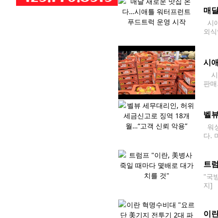
매달
시애
외식
다. 
럭이
시애
시애
판매
났다
벨뷰
워싱
다.
3건
트럼
"국
지]
다며
이란