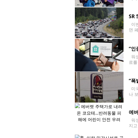
가와
승인
SR
이번
면 
드, 
고 
“인
워싱
료를
료 
다수
“폭
미국
나 
서 
추적
에버
워싱
지고
며,