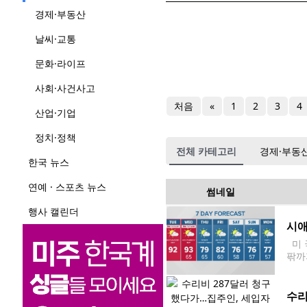
경제·부동산
날씨·교통
문화·라이프
사회·사건사고
처음
«
1
2
3
4
산업·기업
정치·정책
전체 카테고리
경제·부동
한국 뉴스
연예 · 스포츠 뉴스
썸네일
행사 캘린더
시애
미 
팎까
에 
시애
수리