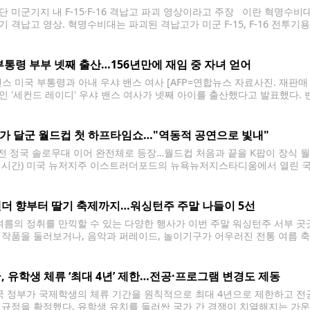
단 미군기지 내 F-15·F-16 격납고 파괴 영상이라고 주장 이란 혁명수
기 격납고 영상. 혁명수비대는 파괴된 격납고가 미군 F-15, F-16 전투기
파괴되었다고 주장했다. [이란 세파뉴스 텔레그램 캡처. 재판매 및 DB 금지
단 알아즈라크의
부통령 부부 넷째 출산…156년만에 재임 중 자녀 얻어
 밴스 미국 부통령과 아내 우샤 밴스 여사 [AFP=연합뉴스 자료사진. 재판매 
인 '세컨드 레이디' 우샤 밴스 여사가 넷째 아이를 출산했다고 발표했다.
하고 행복하며, 우리 아이들은 동생을 만나게 되어 매우 기뻐하고 있다"며 
S가 달군 월드컵 첫 하프타임쇼…"역동적 공연으로 빛내"
 전 정국 솔로무대 이어 완전체로 등장…월드컵 처음과 끝을 K팝이 장식 월
지시간) 미국 뉴저지주 이스트러더포드의 뉴욕뉴저지스타디움에서 열린 국제
 공연하고 있다. [AP=연합뉴스] 스페인과 아르헨티나가 월드컵 우승컵을
퍼드의 뉴욕뉴저지스타디움. 전반전을 마치고 선수들이 라커룸으로 사라
더 향부터 딸기 축제까지…워싱턴주 주말 나들이 5선
름의 정취를 만끽할 수 있는 다양한 행사가 이번 주말 워싱턴주 서부 곳
 작품을 둘러보거나, 음악과 퍼레이드, 놀이기구가 어우러진 전통 여름 축
 날씨가 이어질 전망이다. 지역에 따라 낮 최고기온은 70도대 중반에서 
, 유학생 체류 ‘최대 4년’ 제한…전공·프로그램 변경도 제동
 정부가 국제학생의 체류 기간을 원칙적으로 최대 4년으로 제한하고 전
 규정을 확정했다. 유학생 유치를 둘러싼 국가 간 경쟁이 치열해지는 가