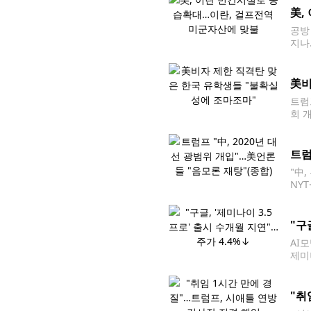
美,
공방
지나
부사
했다
美비
트럼
회 
체류
업이
트럼
"中
NY
일(
통령
"구
AI
제미
연례 
라고
"취