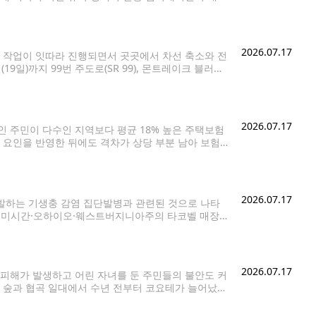
생이 4년을 초과해 미국에 체류하려면 연방정부의 별도
2026.07.17
 작업이 잇따라 진행되면서 곳곳에서 차선 축소와 전
9일)까지 99번 주도로(SR 99), 몬트레이크 블러바
가 동시에 진행된다며 운전자들에게 이동 시간을 넉넉히 잡
2026.07.17
 주민이 다수인 지역보다 평균 18% 높은 주택보험
 요인을 반영한 뒤에도 격차가 상당 부분 남아 보험
발표한 보고서에 따르면, 전국적으로 히스패닉계 주민이
2026.07.17
유발하는 기생충 감염 집단발병과 관련된 것으로 나타
나·미시간·오하이오·웨스트버지니아주의 타코벨 매장에
 식품의약국(FDA), 각 주 보건당국은 집단발병 원인을
2026.07.17
피해가 발생하고 어린 자녀를 둔 주민들의 불안도 커
한 숲과 협곡 일대에서 수년 전부터 코요테가 늘어났으
아졌다고 말했다. 라이트는 지난해 반려묘 한 마리가