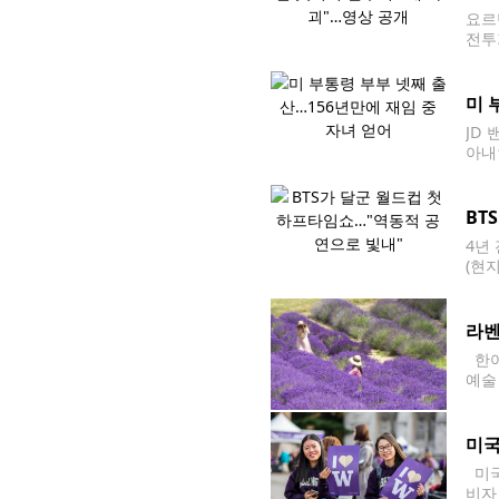
요르
전투
가 
요르
미 
JD
아내
건강
BT
4년
(현
에서
러더
라벤
한여
예술
맑은
미국
미국
비자