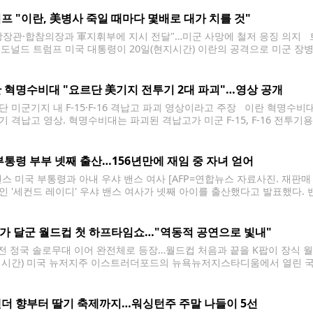
프 "이란, 美병사 죽일 때마다 몇배로 대가 치를 것"
방장관·합참의장과 軍지휘부에 지시 전달"…미군 사망에 철저 응징 의지 트럼
 도널드 트럼프 미국 대통령이 20일(현지시간) 이란의 공격으로 미군 장
 철저한 응징 의지를 밝혔다. 트럼프 대통령은 이날 소셜미디어 트루스소셜
 혁명수비대 "요르단 美기지 전투기 2대 파괴"…영상 공개
단 미군기지 내 F-15·F-16 격납고 파괴 영상이라고 주장 이란 혁명수
기 격납고 영상. 혁명수비대는 파괴된 격납고가 미군 F-15, F-16 전투기
파괴되었다고 주장했다. [이란 세파뉴스 텔레그램 캡처. 재판매 및 DB 금지
단 알아즈라크의
부통령 부부 넷째 출산…156년만에 재임 중 자녀 얻어
 밴스 미국 부통령과 아내 우샤 밴스 여사 [AFP=연합뉴스 자료사진. 재판매 
인 '세컨드 레이디' 우샤 밴스 여사가 넷째 아이를 출산했다고 발표했다.
하고 행복하며, 우리 아이들은 동생을 만나게 되어 매우 기뻐하고 있다"며 
S가 달군 월드컵 첫 하프타임쇼…"역동적 공연으로 빛내"
 전 정국 솔로무대 이어 완전체로 등장…월드컵 처음과 끝을 K팝이 장식 월
지시간) 미국 뉴저지주 이스트러더포드의 뉴욕뉴저지스타디움에서 열린 국제
 공연하고 있다. [AP=연합뉴스] 스페인과 아르헨티나가 월드컵 우승컵을
퍼드의 뉴욕뉴저지스타디움. 전반전을 마치고 선수들이 라커룸으로 사라
더 향부터 딸기 축제까지…워싱턴주 주말 나들이 5선