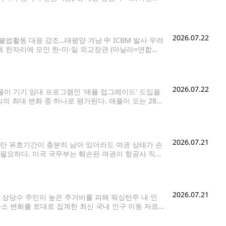
2026.07.22
불법활동 대응 강조…태평양 겨냥 中 ICBM 발사 우려
목 한자리에 모인 한-미-일 외교장관 (마닐라=연합뉴
 모테기 도시미쓰 일본 외무상이 22일 필리핀
2026.07.22
애플이 기기 임대 프로그램인 '애플 업그레이드' 도입을
의 최대 변화 중 하나로 평가된다. 애플이 오는 28일
애플워치 모델들이 대상에 해당한다고 소식통들은 전했
2026.07.21
만 유효기간이 충분히 남아 있더라도 여권 상태가 손
 필요하다. 미국 국무부는 훼손된 여권이 항공사 직원
 수 있다고 안내하고 있다.
2026.07.21
상당수 주민이 높은 주거비를 피해 워싱턴주 내 인
주소 변화를 토대로 집계한 최신 국내 인구 이동 자료
미국 내 카운티로 빠져나갔고, 약 9만2천명이