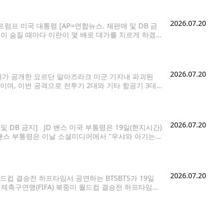
2026.07.20
프 미국 대통령 [AP=연합뉴스. 재판매 및 DB 금
병이 숨질 때마다 이란이 몇 배로 대가를 치르게 하겠
을 통해 "이란이 미군 병사 한명을 죽일
2026.07.20
비대가 공개한 요르단 알아즈라크 미군 기지내 파괴된
용이며, 이번 공격으로 전투기 2대와 기타 항공기 3대
] 이란 이슬람혁명수비대(IRGC)는 20일(현지시간)
2026.07.20
및 DB 금지] JD 밴스 미국 부통령은 19일(현지시간)
 밴스 부통령은 이날 소셜미디어에서 "우샤와 아기는
이같이 전했다. 미 CNN
2026.07.20
드컵 결승전 하프타임서 공연하는 BTSBTS가 19일
축구연맹(FIFA) 북중미 월드컵 결승전 하프타임쇼
 놓고 19일(현지시간) 격돌한 미국 뉴저지주 이스트
진 자리는 무지갯빛 거대한