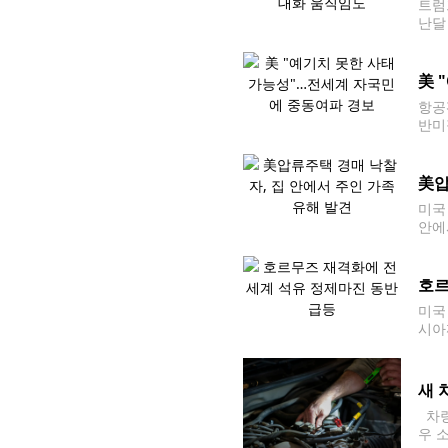
트럼
난달
지]
美 
항공
반미
전 
못한
美압
미국
안에
면 
호르
미국
시아
다.
새 
차량
우 