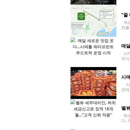
0건
“줄
워싱
차를
가 
매달
시애
외식
다. 
럭이
시애
시애
판매
났다
벨뷰
워싱
다.
3건