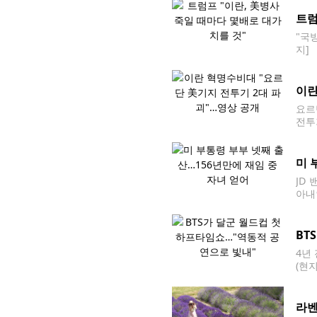
트럼
"국
지]
다며
이란
요르
전투
가 
요르
미 
JD
아내
건강
BT
4년
(현
에서
러더
라벤