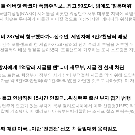
틀·에버렛·타코마 폭염주의보…최고 90도대, 밤에도 ‘찜통더위’
국립기상청(NWS)이 시애틀을 비롯한 워싱턴주 서부 대부분 지역에 폭염주의보(
지 치솟는 무더위가 이틀간 이어질 것으로 예상되지만, 캐나다와 워싱턴주
큰 영향을 미치지 않을 것으로 전망됐다. 폭염주의보는 21일(화) 오전 10시
틀과 에버렛, 타코마, 이스트사이드
비 287달러 청구했다가…집주인, 세입자에 3만2천달러 배상
건주 포틀랜드의 한 세입자가 287달러의 전기 수리비 부담을 거부한 뒤
2천달러의 배상 평결을 받아냈다. 포틀랜드에 거주하는 조나 스프링은 
 프로퍼티스가 세입자에 대한 보복 행위를 금지한 오리건주 법을 위반했다
녀와 함께 임대한
망자에게 1억달러 지급될 뻔”…미 재무부, 지급 전 선제 차단
드 트럼프 행정부가 정부의 사기·낭비·부적절한 지급을 막기 위해 도입한
 자금 약 9천900만달러(약 1천380억원)를 차단한 것으로 나타났다. 미 
이 지난 3월 서명한 행정명령에 따라 새로운 지급금 검증 절차를 도입했다.
7천700억달러 규모를 검토했다.
 들고 연방직원 15시간 인질극…워싱턴주 출신 부자 엽기 범행
턴주와 연고가 있는 부자가 북부 캘리포니아에서 미국 산림청(USFS) 직원
검찰에 기소됐다. 미 캘리포니아 동부연방검찰청은 조지프 찰스 헨릭슨(49)
납치 방조 혐의로 기소했다고 밝혔다. 기소장에 따르면 사건은 지난 16일
서 발생했다.
째 때린 미국…이란 '전면전' 선포 속 물밑대화 움직임도