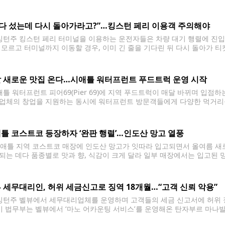
이 넘는 민원이 미 소비자보호기관인 더 나은 비즈니스국(BBB)에 접수됐으
 다 섰는데 다시 돌아가라고?”…킹스턴 페리 이용객 주의해야
턴주 킹스턴 페리 터미널을 이용하는 운전자들은 차량 대기 행렬에 진입하
 모르고 터미널까지 이동할 경우, 이미 긴 줄을 기다린 뒤 다시 돌아가 티
필요하다. 워싱턴주 교통부(WSDOT)는 킹스턴 도심의 교통 혼잡과 차량 
 새로운 맛집 온다…시애틀 워터프런트 푸드트럭 운영 시작
틀 워터프런트 피어69(Pier 69)에 지역 푸드트럭이 매달 바뀌며 입
업체의 창업을 지원하는 동시에 워터프런트 방문객들에게 다양한 먹거리를
푸드트럭은 피어69(2711 Alaskan Way) 인근 지정 구역에서 평일 오전
 교체되는 방식으로 운영되며, 7월
틀 코스트코 등장하자 ‘완판 행렬’…인도산 망고 열풍
틀 지역 코스트코 매장에 인도산 망고가 잇따라 입고되면서 올여름 새로운
되는 데다 품종별로 맛과 향, 식감이 크게 달라 일부 매장에서는 입고된 
. 인도는 전 세계 망고 생산량의 거의 절반을 차지하는 최대 생산국으로, 
 세무대리인, 허위 세금신고로 징역 18개월…“고객 신뢰 악용”
턴주 벨뷰에서 세무대리업체를 운영하며 고객들의 세금 신고서에 허위 정
 미 법무부는 벨뷰에서 ‘마노 어카운팅 서비스’를 운영해온 탄자부르 마나발란
으로 유죄 판결을 받은 뒤 지난 15일 징역 18개월을 선고받았다고 밝혔다. 