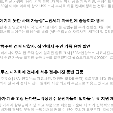
프, 미군 사망에 '응징' 의지 천명…대이란 야간 공습 계속 이란, 쿠웨이
 30일 아라비아해의 항모 USS 조지 부시호 위를 편대비행하는 전투기들 [
 20일(현지시간) 미국이 이란을 대상으로 열흘째 공습을 이어가고, 이에 맞
"예기치 못한 사태 가능성"…전세계 자국민에 중동여파 경보
편 취소·영공폐쇄·미국 연계시설 테러 등 광범위한 우려 전면전 3월 이어
정서를 보여주는 테헤란의 벽화 [AP=연합뉴스 자료사진. 재판매 및 DB 금
세계에 있는 자국민에게 여행 주의보를 발령했다. 미국 국무부는 "중동지
류주택 경매 낙찰자, 집 안에서 주인 가족 유해 발견
 버지니아주의 한 주택 앞에 설치된 압류 표시 [EPA=연합뉴스 자료사진.재
서 주인 가족을 포함한 유해 3구를 발견했다고 월스트리트저널(WSJ)이 2
유해 3구 중 2구는 이 집의 전 소유주와 그의 아들로 확인됐다. 나머지 유해
무즈 재격화에 전세계 석유 정제마진 동반 급등
 주유소 [EPA=연합뉴스 자료사진. 재판매 및 DB 금지] 호르무즈 해협 
까지 전 세계 정제 마진이 일제히 사상 최고치 부근으로 치솟고 있다고 로이
 자산운용사 반에크의 매슈 시겔 리서치 책임자는 미국 정유업 수익성의 대표 
차가 계속 고장 난다면…워싱턴주 운전자들이 알아둘 무료 지원 
 가격과 할부금이 사상 최고 수준으로 치솟는 가운데 새 차가 반복적으로
소비자의 경제적 부담이 눈덩이처럼 커질 수 있어 주의가 요구된다. 워싱턴