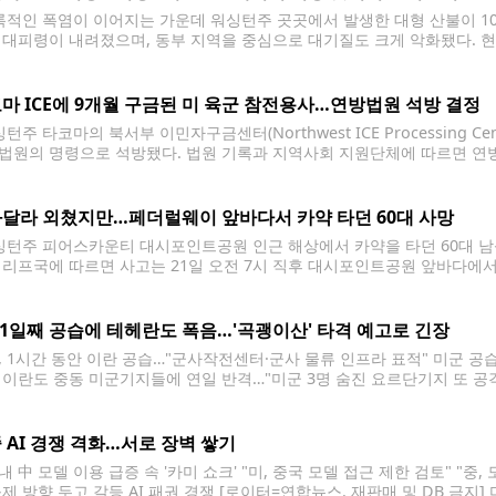
적인 폭염이 이어지는 가운데 워싱턴주 곳곳에서 발생한 대형 산불이 10
 대피령이 내려졌으며, 동부 지역을 중심으로 대기질도 크게 악화됐다. 
서 번지고 있는 카이저 캐니언(Kaiser Canyon) 산불이다. 피해 면적은
마 ICE에 9개월 구금된 미 육군 참전용사…연방법원 석방 결정
주 타코마의 북서부 이민자구금센터(Northwest ICE Processing C
법원의 명령으로 석방됐다. 법원 기록과 지역사회 지원단체에 따르면 연
(44)에 대해 석방을 명령했다. 스미스는 지난해 10월 스포캔에서 연방 이
에 수용돼 왔다. 스미스는 1998년 미국
달라 외쳤지만…페더럴웨이 앞바다서 카약 타던 60대 사망
턴주 피어스카운티 대시포인트공원 인근 해상에서 카약을 타던 60대 남
셰리프국에 따르면 사고는 21일 오전 7시 직후 대시포인트공원 앞바다에서 발
진 곳에서 한 남성이 "살려달라"고 외치는 소리를 듣고 911에 신고했다.
떠
11일째 공습에 테헤란도 폭음…'곡괭이산' 타격 예고로 긴장
, 1시간 동안 이란 공습…"군사작전센터·군사 물류 인프라 표적" 미군 공
 이란도 중동 미군기지들에 연일 반격…"미군 3명 숨진 요르단기지 또 공격
령부 제공. 재판매 및 DB 금지] 미국이 21일(현지시간) 이란을 대상으로
 AI 경쟁 격화…서로 장벽 쌓기
 中 모델 이용 급증 속 '카미 쇼크' "미, 중국 모델 접근 제한 검토" "중,
규제 방향 두고 갈등 AI 패권 경쟁 [로이터=연합뉴스. 재판매 및 DB 금지