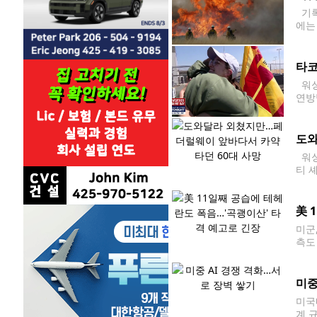
기록
에는
인근에
타코
워싱턴
연방
미스
시설
도와
워싱
티 
떨어
에 
美 
미군
측도
부사
미중
미국내
계 