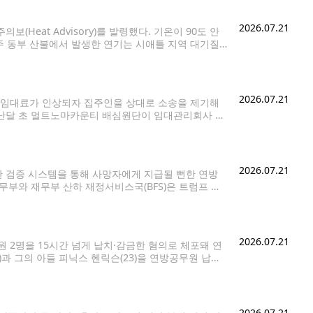
2026.07.21
Heat Advisory)를 발령했다. 기온이 90도 안
 동부 산불에서 발생한 연기는 시애틀 지역 대기질
부터 22일(수) 오후 11시까지 적용된다. 대상 지역은
2026.07.21
 임대료가 인상되자 집주인을 상대로 소송을 제기해
지난달 초 멀트노마카운티 배심원단이 임대관리회사 에
고 판단했다고 밝혔다. 분쟁은 스프링이 약 2년 전
2026.07.21
 검증 시스템을 통해 사망자에게 지급될 뻔한 연방
재무부와 재무부 산하 재정서비스국(BFS)은 트럼프 대
 이후 8억8천500만건 이상의 연방정부 지급금, 총
2026.07.21
 2명을 15시간 넘게 납치·감금한 혐의로 체포돼 연
과 그의 아들 피닉스 헨릭슨(23)을 연방공무원 납치
 샤스타-트리니티 국유림 내 검부트 레이크 캠프장 인
2026.07.21