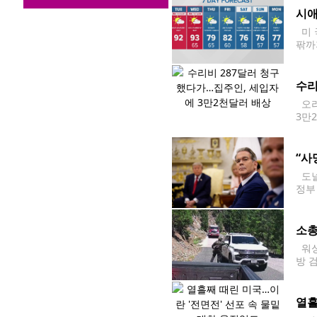
시애
미 
팎까
에 
시애
수리
오리
3만
트나
약혼
“사
도널
정부
통령
2조
소총
워싱
방 
및 
근에
열흘