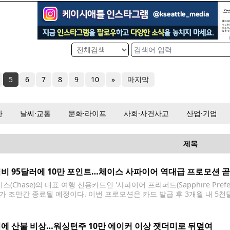
5
6
7
8
9
10
»
마지막
산
날씨·교통
문화·라이프
사회·사건사고
산업·기업
제목
비 95달러에 10만 포인트…체이스 사파이어 역대급 프로모션 곧
(Chase)의 대표 여행 신용카드인 '사파이어 프리퍼드(Sapphire Pref
가 조만간 종료될 예정이다. 이번 프로모션은 카드 발급 후 3개월 내 5천
인 포인트 가치 기준 약 2천달러 상당의 여행 혜택으로 활용할 수 있다. 
에 산불 비상…워싱턴주 10만 에이커 이상 잿더미로 뒤덮여