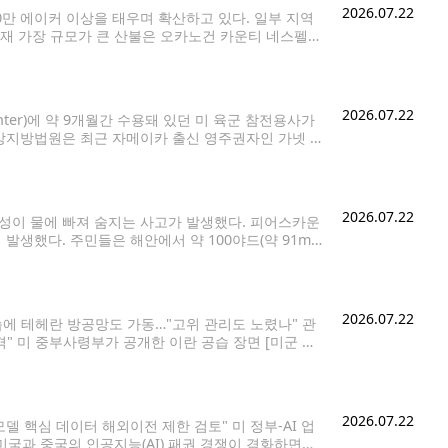
2026.07.22
만 에이커 이상을 태우며 확산하고 있다. 일부 지역
현재 가장 규모가 큰 산불은 오카노건 카운티 네스펠럼
 약 8만 에이커로 최근 48시간 동안 2만
2026.07.22
enter)에 약 9개월간 수용돼 있던 미 육군 참전용사가
방지방법원은 최근 자메이카 출신 영주권자인 가넷 스
민세관단속국(ICE)의 체포 작전으로 구금된 뒤 타코마
2026.07.22
성이 물에 빠져 숨지는 사고가 발생했다. 피어스카운
생했다. 주민들은 해안에서 약 100야드(약 91m)
 목격자들은 남성이 침몰하는 카약을 붙잡은 채 물 위
2026.07.22
습에 테헤란 방공망도 가동…"고위 관리도 노렸나" 관
" 미 중부사령부가 공개한 이란 공습 장면 [미군 중
 11일째 공습을 단행했다. 이란도 중동 내 미군기지를
2026.07.22
 모델 핵심 데이터 해외이전 제한 검토" 미 정부-AI 업
] 미국과 중국의 인공지능(AI) 패권 경쟁이 격화하면서