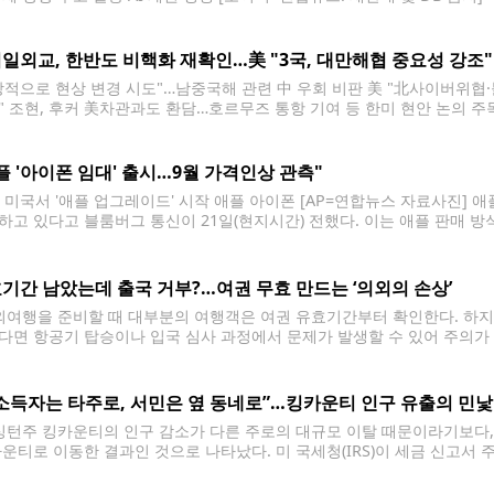
이 나란히 상대국 AI 기술에 대한 접근을 걸어
일외교, 한반도 비핵화 재확인…美 "3국, 대만해협 중요성 강조"
방적으로 현상 변경 시도"…남중국해 관련 中 우회 비판 美 "北사이버위협·
" 조현, 후커 美차관과도 환담…호르무즈 통항 기여 등 한미 현안 논의 주
 김주형 기자 = 조현 외교부 장관(왼쪽부터)과 마코 루비오 미국 국무장관,
플 '아이폰 임대' 출시…9월 가격인상 관측"
일 미국서 '애플 업그레이드' 시작 애플 아이폰 [AP=연합뉴스 자료사진] 
하고 있다고 블룸버그 통신이 21일(현지시간) 전했다. 이는 애플 판매 방식
에서 '애플 업그레이드'를 시작하며, 대부분의 아이폰, 맥, 아이패드, 
 애플은 이를
기간 남았는데 출국 거부?…여권 무효 만드는 ‘의외의 손상’
여행을 준비할 때 대부분의 여행객은 여권 유효기간부터 확인한다. 하지
다면 항공기 탑승이나 입국 심사 과정에서 문제가 발생할 수 있어 주의가
 국경 관리 당국에 의해 거부될 수 있으며, 이로 인해 여행 일정이 지연될
소득자는 타주로, 서민은 옆 동네로”…킹카운티 인구 유출의 민낯
턴주 킹카운티의 인구 감소가 다른 주로의 대규모 이탈 때문이라기보다, 
카운티로 이동한 결과인 것으로 나타났다. 미 국세청(IRS)이 세금 신고서 
따르면, 2022년부터 2023년 사이 킹카운티에서는 약 10만5천명이 다른 