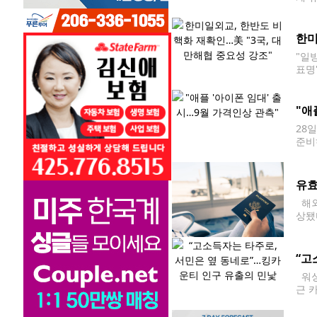
양국
한미
"일
표명
스)
"애
28
준비
미국
다.
유효
해외
상됐
이나
“고
워싱
근 
에 