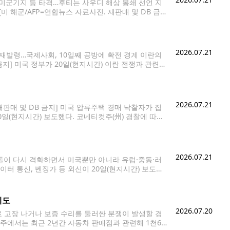
트 미군기지 등 타격…후티는 사우디 해상 봉쇄 선언 지
미 해군/AFP=연합뉴스 자료사진. 재판매 및 DB 금
서 이란도 '전면전'을 선포하며 공세의 수위를 높였다.
2026.07.21
 재발령…국제사회, 10일째 공방에 확전 경계 이란의
지] 미국 정부가 20일(현지시간) 이란 전쟁과 관련해
역의 긴장 고조로 인해 복잡해진 안보 상황이 예기치
2026.07.21
판매 및 DB 금지] 미국 압류주택 경매 낙찰자가 집
0일(현지시간) 보도했다. 코네티컷주(州) 경찰에 따르
 1구는 DNA 감식을 통해 신원을 확인
2026.07.21
충돌이 다시 격화하면서 미국뿐만 아니라 유럽·중동·러
터 통신, 벤징가 등 외신이 20일(현지시간) 보도했
지표인 3-2-1 크랙 스프레드가 20일 배럴당 약
제도
2026.07.20
 고장 나거나 보증 수리를 둘러싼 분쟁이 발생할 경
주에서는 최근 2년간 자동차 판매점과 관련해 1천60