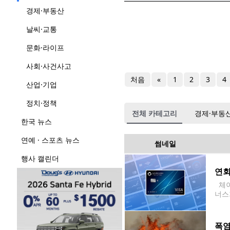
경제·부동산
날씨·교통
문화·라이프
사회·사건사고
처음
«
1
2
3
4
산업·기업
정치·정책
전체 카테고리
경제·부동
한국 뉴스
연예 · 스포츠 뉴스
썸네일
행사 캘린더
연회
체이스
너스
반적
폭염