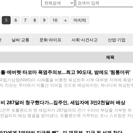
5
6
7
8
9
10
»
마지막
산
날씨·교통
문화·라이프
사회·사건사고
산업·기업
제목
틀·에버렛·타코마 폭염주의보…최고 90도대, 밤에도 ‘찜통더위’
국립기상청(NWS)이 시애틀을 비롯한 워싱턴주 서부 대부분 지역에 폭염주의보(
지 치솟는 무더위가 이틀간 이어질 것으로 예상되지만, 캐나다와 워싱턴주
큰 영향을 미치지 않을 것으로 전망됐다. 폭염주의보는 21일(화) 오전 10시
틀과 에버렛, 타코마, 이스트사이드
비 287달러 청구했다가…집주인, 세입자에 3만2천달러 배상
건주 포틀랜드의 한 세입자가 287달러의 전기 수리비 부담을 거부한 뒤
2천달러의 배상 평결을 받아냈다. 포틀랜드에 거주하는 조나 스프링은 
 프로퍼티스가 세입자에 대한 보복 행위를 금지한 오리건주 법을 위반했다
녀와 함께 임대한
망자에게 1억달러 지급될 뻔”…미 재무부, 지급 전 선제 차단