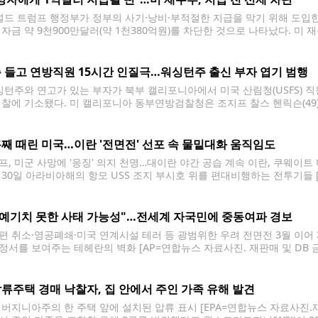
드 트럼프 행정부가 정부의 사기·낭비·부적절한 지급을 막기 위해 도입한
 자금 약 9천900만달러(약 1천380억원)를 차단한 것으로 나타났다. 미 
이 지난 3월 서명한 행정명령에 따라 새로운 지급금 검증 절차를 도입했다.
7천700억달러 규모를 검토했다.
 들고 연방직원 15시간 인질극…워싱턴주 출신 부자 엽기 범행
턴주와 연고가 있는 부자가 북부 캘리포니아에서 미국 산림청(USFS) 직원
검찰에 기소됐다. 미 캘리포니아 동부연방검찰청은 조지프 찰스 헨릭슨(49)
납치 방조 혐의로 기소했다고 밝혔다. 기소장에 따르면 사건은 지난 16일
서 발생했다.
째 때린 미국…이란 '전면전' 선포 속 물밑대화 움직임도
프, 미군 사망에 '응징' 의지 천명…대이란 야간 공습 계속 이란, 쿠웨이
 30일 아라비아해의 항모 USS 조지 부시호 위를 편대비행하는 전투기들 [
 20일(현지시간) 미국이 이란을 대상으로 열흘째 공습을 이어가고, 이에 맞
"예기치 못한 사태 가능성"…전세계 자국민에 중동여파 경보
편 취소·영공폐쇄·미국 연계시설 테러 등 광범위한 우려 전면전 3월 이어
정서를 보여주는 테헤란의 벽화 [AP=연합뉴스 자료사진. 재판매 및 DB 금
세계에 있는 자국민에게 여행 주의보를 발령했다. 미국 국무부는 "중동지
류주택 경매 낙찰자, 집 안에서 주인 가족 유해 발견
 버지니아주의 한 주택 앞에 설치된 압류 표시 [EPA=연합뉴스 자료사진.재