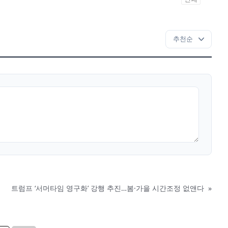
트럼프 ‘서머타임 영구화’ 강행 추진…봄·가을 시간조정 없앤다
»