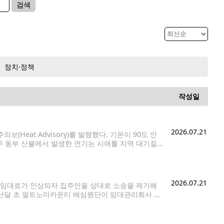
검색
정치·정책
작성일
2026.07.21
Heat Advisory)를 발령했다. 기온이 90도 안
 동부 산불에서 발생한 연기는 시애틀 지역 대기질
부터 22일(수) 오후 11시까지 적용된다. 대상 지역은
2026.07.21
 임대료가 인상되자 집주인을 상대로 소송을 제기해
지난달 초 멀트노마카운티 배심원단이 임대관리회사 에
고 판단했다고 밝혔다. 분쟁은 스프링이 약 2년 전