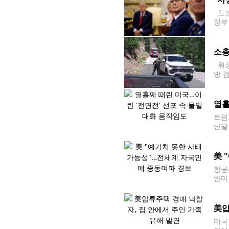
도널
정부
통령
2조
소총
워싱
방 
및 
근에
열흘
트럼
난달
지]
美 
항공
반미
전 
못한
美압
미국