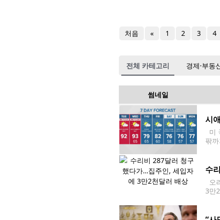
처음
«
1
2
3
4
전체 카테고리
경제·부동
썸네일
시애
미 
팎까
에 
시애
수리
오리
3만
트나
약혼
“사