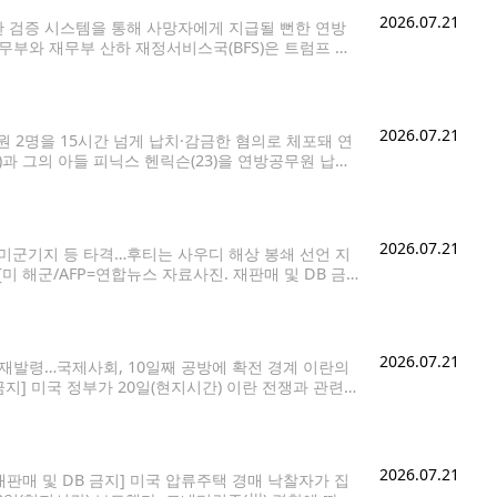
2026.07.21
 검증 시스템을 통해 사망자에게 지급될 뻔한 연방
재무부와 재무부 산하 재정서비스국(BFS)은 트럼프 대
 이후 8억8천500만건 이상의 연방정부 지급금, 총
2026.07.21
 2명을 15시간 넘게 납치·감금한 혐의로 체포돼 연
과 그의 아들 피닉스 헨릭슨(23)을 연방공무원 납치
 샤스타-트리니티 국유림 내 검부트 레이크 캠프장 인
2026.07.21
트 미군기지 등 타격…후티는 사우디 해상 봉쇄 선언 지
미 해군/AFP=연합뉴스 자료사진. 재판매 및 DB 금
서 이란도 '전면전'을 선포하며 공세의 수위를 높였다.
2026.07.21
 재발령…국제사회, 10일째 공방에 확전 경계 이란의
지] 미국 정부가 20일(현지시간) 이란 전쟁과 관련해
역의 긴장 고조로 인해 복잡해진 안보 상황이 예기치
2026.07.21
판매 및 DB 금지] 미국 압류주택 경매 낙찰자가 집