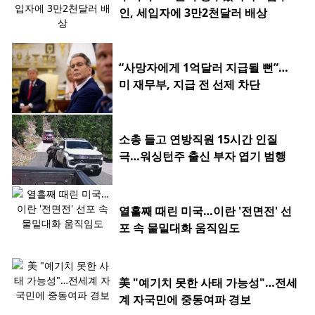
인, 세입자에 3만2천달러 배상
“사망자에게 1억달러 지급될 뻔”…
미 재무부, 지급 전 선제 차단
소총 들고 연방직원 15시간 인질
극…워싱턴주 출신 부자 엽기 범행
열흘째 때린 미국…이란 '전면전' 선
포 속 물밑대화 움직임도
美 "예기치 못한 사태 가능성"…전세
계 자국민에 중동여파 경보