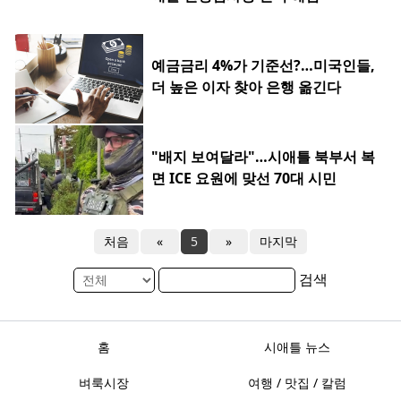
예금금리 4%가 기준선?…미국인들,
더 높은 이자 찾아 은행 옮긴다
"배지 보여달라"…시애틀 북부서 복
면 ICE 요원에 맞선 70대 시민
처음
«
5
»
마지막
검색
홈
시애틀 뉴스
벼룩시장
여행 / 맛집 / 칼럼