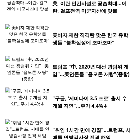
美, 이란 민간시설로 공습확대…이
란, 걸프전역 미군자산에 맞불
美비자 제한 직격탄 맞은 한국 유학
생들 "불확실성에 조마조마"
트럼프 "中, 2020년 대선 광범위 개
입"…美언론들 "음모론 재탕"(종합)
"구글, '제미나이 3.5 프로' 출시 수
개월 지연"…주가 4.4%↓
"취임 1시간 만에 경질"…트럼프, 시
애틀 연방검사장 전격 해임