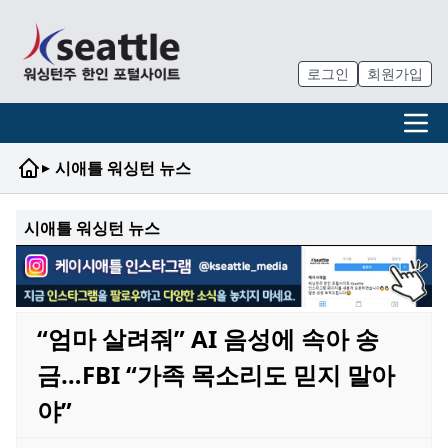
로그인
회원가입
▸
시애틀 워싱턴 뉴스
시애틀 워싱턴 뉴스
“엄마 살려줘” AI 음성에 속아 송
금…FBI “가족 목소리도 믿지 말아
야”