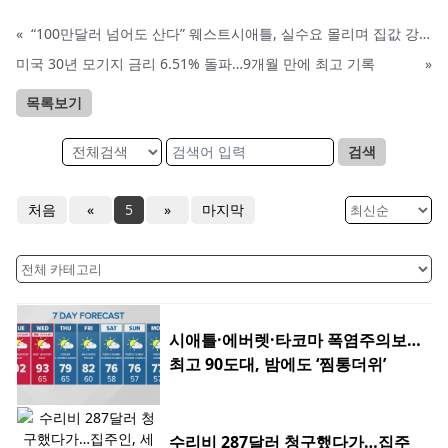
«
“100만달러 넘어도 산다” 웨스트시애틀, 실수요 몰리며 집값 강세
미국 30년 모기지 금리 6.51% 돌파…9개월 만에 최고 기록
»
목록보기
검색
처음
«
5
»
마지막
시애틀·에버렛·타코마 폭염주의보…
최고 90도대, 밤에도 ‘찜통더위’
수리비 287달러 청구했다가…집주