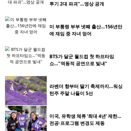
투기 2대 파괴"…영상 공개
미 부통령 부부 넷째 출산…156년만
에 재임 중 자녀 얻어
BTS가 달군 월드컵 첫 하프타임
쇼…"역동적 공연으로 빛내"
라벤더 향부터 딸기 축제까지…워싱
턴주 주말 나들이 5선
미국, 유학생 체류 ‘최대 4년’ 제한…
전공·프로그램 변경도 제동