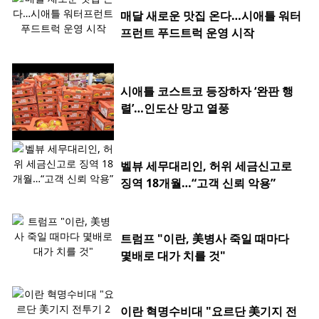
매달 새로운 맛집 온다…시애틀 워터
프런트 푸드트럭 운영 시작
시애틀 코스트코 등장하자 ‘완판 행
렬’…인도산 망고 열풍
벨뷰 세무대리인, 허위 세금신고로
징역 18개월…“고객 신뢰 악용”
트럼프 "이란, 美병사 죽일 때마다
몇배로 대가 치를 것"
이란 혁명수비대 "요르단 美기지 전