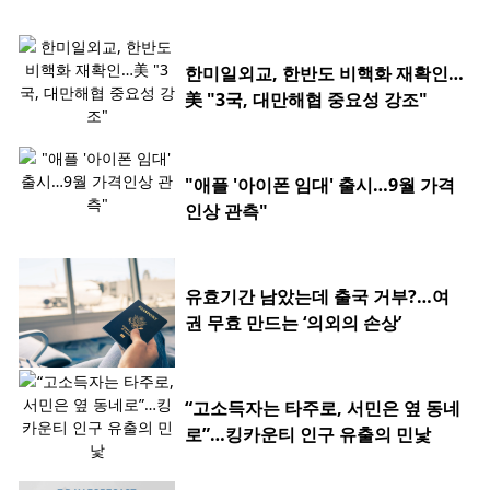
한미일외교, 한반도 비핵화 재확인…
美 "3국, 대만해협 중요성 강조"
"애플 '아이폰 임대' 출시…9월 가격
인상 관측"
유효기간 남았는데 출국 거부?…여
권 무효 만드는 ‘의외의 손상’
“고소득자는 타주로, 서민은 옆 동네
로”…킹카운티 인구 유출의 민낯