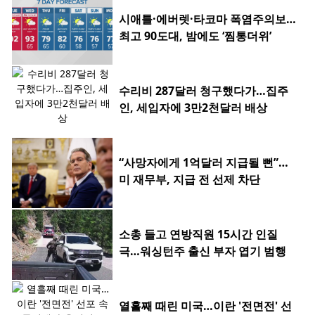
시애틀·에버렛·타코마 폭염주의보…
최고 90도대, 밤에도 ‘찜통더위’
수리비 287달러 청구했다가…집주
인, 세입자에 3만2천달러 배상
“사망자에게 1억달러 지급될 뻔”…
미 재무부, 지급 전 선제 차단
소총 들고 연방직원 15시간 인질
극…워싱턴주 출신 부자 엽기 범행
열흘째 때린 미국…이란 '전면전' 선