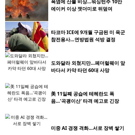
폭염에 산불 비상…워싱턴주 10만
에이커 이상 잿더미로 뒤덮여
타코마 ICE에 9개월 구금된 미 육군
참전용사…연방법원 석방 결정
도와달라 외쳤지만…페더럴웨이 앞
바다서 카약 타던 60대 사망
美 11일째 공습에 테헤란도 폭
음…'곡괭이산' 타격 예고로 긴장
미중 AI 경쟁 격화…서로 장벽 쌓기