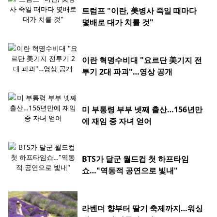
트럼프 "이란, 美병사 죽일 때마다
몇배로 대가 치를 것"
이란 혁명수비대 "요르단 美기지 전
투기 2대 파괴"…영상 공개
미 부통령 부부 넷째 출산…156년만
에 재임 중 자녀 얻어
BTS가 달군 월드컵 첫 하프타임
쇼…"역동적 공연으로 빛내"
라벤더 향부터 딸기 축제까지…워싱