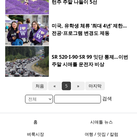
턴주 주말 나들이 5선
미국, 유학생 체류 ‘최대 4년’ 제한…
전공·프로그램 변경도 제동
SR 520·I-90·SR 99 잇단 통제…이번
주말 시애틀 운전자 비상
처음
«
5
»
마지막
검색
홈
시애틀 뉴스
벼룩시장
여행 / 맛집 / 칼럼