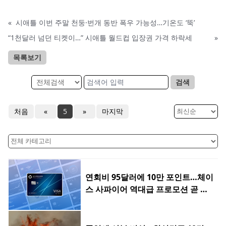
«
시애틀 이번 주말 천둥·번개 동반 폭우 가능성…기온도 ‘뚝’
“1천달러 넘던 티켓이…” 시애틀 월드컵 입장권 가격 하락세
»
목록보기
검색
처음
«
5
»
마지막
연회비 95달러에 10만 포인트…체이
스 사파이어 역대급 프로모션 곧 종
료