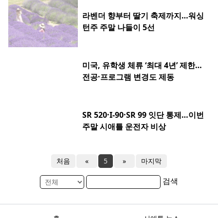
라벤더 향부터 딸기 축제까지…워싱
턴주 주말 나들이 5선
미국, 유학생 체류 ‘최대 4년’ 제한…
전공·프로그램 변경도 제동
SR 520·I-90·SR 99 잇단 통제…이번
주말 시애틀 운전자 비상
처음
«
5
»
마지막
검색