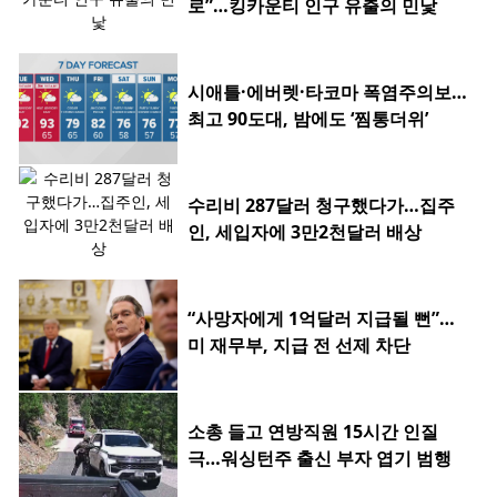
로”…킹카운티 인구 유출의 민낯
시애틀·에버렛·타코마 폭염주의보…
최고 90도대, 밤에도 ‘찜통더위’
수리비 287달러 청구했다가…집주
인, 세입자에 3만2천달러 배상
“사망자에게 1억달러 지급될 뻔”…
미 재무부, 지급 전 선제 차단
소총 들고 연방직원 15시간 인질
극…워싱턴주 출신 부자 엽기 범행