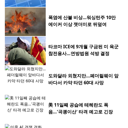
료
폭염에 산불 비상…워싱턴주 10만
에이커 이상 잿더미로 뒤덮여
타코마 ICE에 9개월 구금된 미 육군
참전용사…연방법원 석방 결정
도와달라 외쳤지만…페더럴웨이 앞
바다서 카약 타던 60대 사망
美 11일째 공습에 테헤란도 폭
음…'곡괭이산' 타격 예고로 긴장