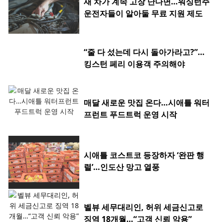
새 차가 계속 고장 난다면…워싱턴주
운전자들이 알아둘 무료 지원 제도
“줄 다 섰는데 다시 돌아가라고?”…
킹스턴 페리 이용객 주의해야
매달 새로운 맛집 온다…시애틀 워터
프런트 푸드트럭 운영 시작
시애틀 코스트코 등장하자 ‘완판 행
렬’…인도산 망고 열풍
벨뷰 세무대리인, 허위 세금신고로
징역 18개월…“고객 신뢰 악용”