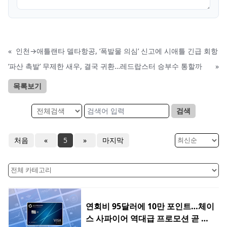
«
인천→애틀랜타 델타항공, ‘폭발물 의심’ 신고에 시애틀 긴급 회항
‘파산 촉발’ 무제한 새우, 결국 귀환…레드랍스터 승부수 통할까
»
목록보기
검색
처음
«
5
»
마지막
연회비 95달러에 10만 포인트…체이
스 사파이어 역대급 프로모션 곧 종