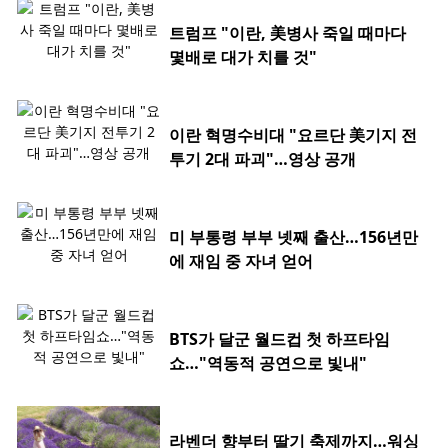
트럼프 "이란, 美병사 죽일 때마다
몇배로 대가 치를 것"
이란 혁명수비대 "요르단 美기지 전
투기 2대 파괴"…영상 공개
미 부통령 부부 넷째 출산…156년만
에 재임 중 자녀 얻어
BTS가 달군 월드컵 첫 하프타임
쇼…"역동적 공연으로 빛내"
라벤더 향부터 딸기 축제까지…워싱