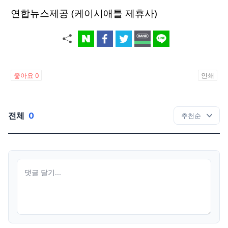
연합뉴스제공 (케이시애틀 제휴사)
좋아요
0
인쇄
전체
0