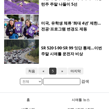
턴주 주말 나들이 5선
미국, 유학생 체류 ‘최대 4년’ 제한…
전공·프로그램 변경도 제동
SR 520·I-90·SR 99 잇단 통제…이번
주말 시애틀 운전자 비상
처음
«
5
»
마지막
검색
홈
시애틀 뉴스