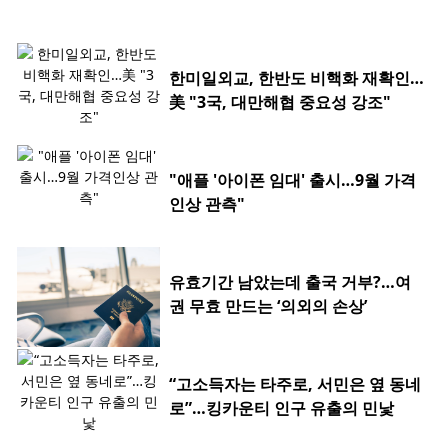
한미일외교, 한반도 비핵화 재확인…
美 "3국, 대만해협 중요성 강조"
"애플 '아이폰 임대' 출시…9월 가격
인상 관측"
유효기간 남았는데 출국 거부?…여
권 무효 만드는 ‘의외의 손상’
“고소득자는 타주로, 서민은 옆 동네
로”…킹카운티 인구 유출의 민낯