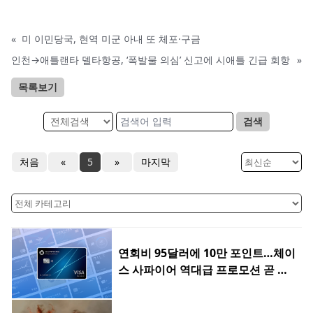
«
미 이민당국, 현역 미군 아내 또 체포·구금
인천→애틀랜타 델타항공, ‘폭발물 의심’ 신고에 시애틀 긴급 회항
»
목록보기
검색
처음
«
5
»
마지막
연회비 95달러에 10만 포인트…체이
스 사파이어 역대급 프로모션 곧 종
료