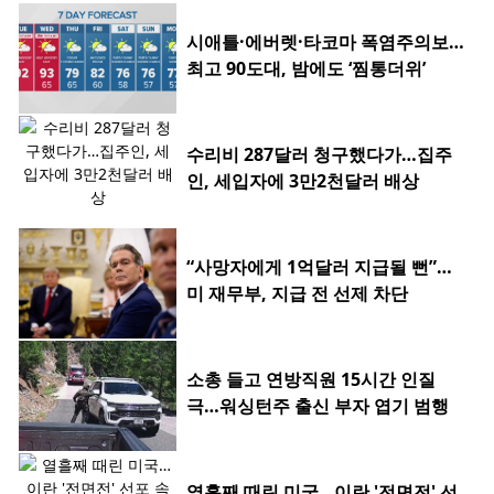
시애틀·에버렛·타코마 폭염주의보…
최고 90도대, 밤에도 ‘찜통더위’
수리비 287달러 청구했다가…집주
인, 세입자에 3만2천달러 배상
“사망자에게 1억달러 지급될 뻔”…
미 재무부, 지급 전 선제 차단
소총 들고 연방직원 15시간 인질
극…워싱턴주 출신 부자 엽기 범행
열흘째 때린 미국…이란 '전면전' 선