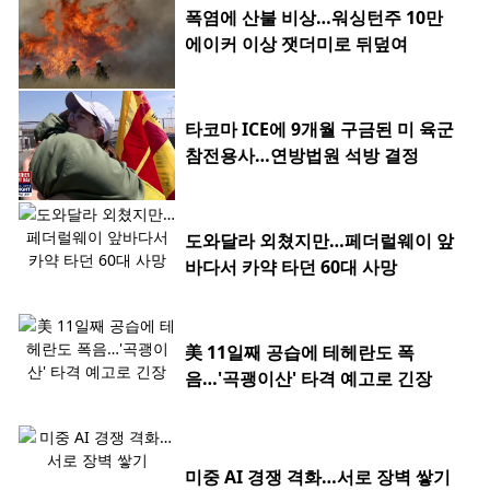
폭염에 산불 비상…워싱턴주 10만
에이커 이상 잿더미로 뒤덮여
타코마 ICE에 9개월 구금된 미 육군
참전용사…연방법원 석방 결정
도와달라 외쳤지만…페더럴웨이 앞
바다서 카약 타던 60대 사망
美 11일째 공습에 테헤란도 폭
음…'곡괭이산' 타격 예고로 긴장
미중 AI 경쟁 격화…서로 장벽 쌓기