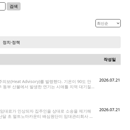
검색
정치·정책
작성일
2026.07.21
Heat Advisory)를 발령했다. 기온이 90도 안
 동부 산불에서 발생한 연기는 시애틀 지역 대기질
부터 22일(수) 오후 11시까지 적용된다. 대상 지역은
2026.07.21
 임대료가 인상되자 집주인을 상대로 소송을 제기해
지난달 초 멀트노마카운티 배심원단이 임대관리회사 에
고 판단했다고 밝혔다. 분쟁은 스프링이 약 2년 전