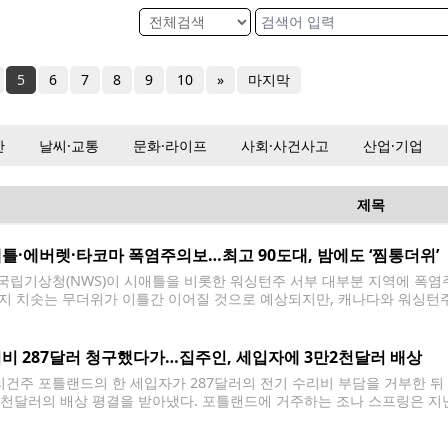
5
6
7
8
9
10
»
마지막
산
날씨·교통
문화·라이프
사회·사건사고
산업·기업
제목
틀·에버렛·타코마 폭염주의보…최고 90도대, 밤에도 ‘찜통더위’
국립기상청(NWS)이 시애틀을 비롯한 워싱턴주 서부 대부분 지역에 폭염주의보(
지 치솟는 무더위가 이틀간 이어질 것으로 예상되지만, 캐나다와 워싱턴주
큰 영향을 미치지 않을 것으로 전망됐다. 폭염주의보는 21일(화) 오전 10시
틀과 에버렛, 타코마, 이스트사이드
비 287달러 청구했다가…집주인, 세입자에 3만2천달러 배상
건주 포틀랜드의 한 세입자가 287달러의 전기 수리비 부담을 거부한 뒤
2천달러의 배상 평결을 받아냈다. 포틀랜드에 거주하는 조나 스프링은 
 프로퍼티스가 세입자에 대한 보복 행위를 금지한 오리건주 법을 위반했다
녀와 함께 임대한