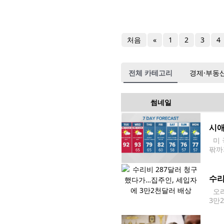
처음
«
1
2
3
4
전체 카테고리
경제·부동
썸네일
시애
미 
팎까
에 
시애
수리
오리
3만
트나
약혼