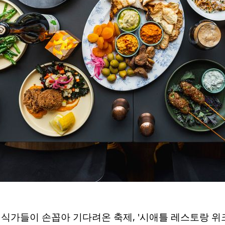
들이 손꼽아 기다려온 축제, '시애틀 레스토랑 위크(Seatt