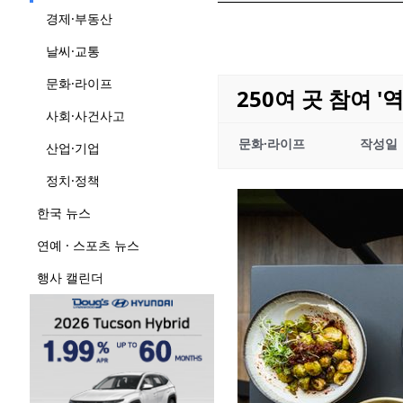
경제·부동산
날씨·교통
문화·라이프
250여 곳 참여 
사회·사건사고
문화·라이프
작성일
산업·기업
정치·정책
한국 뉴스
연예 · 스포츠 뉴스
행사 캘린더