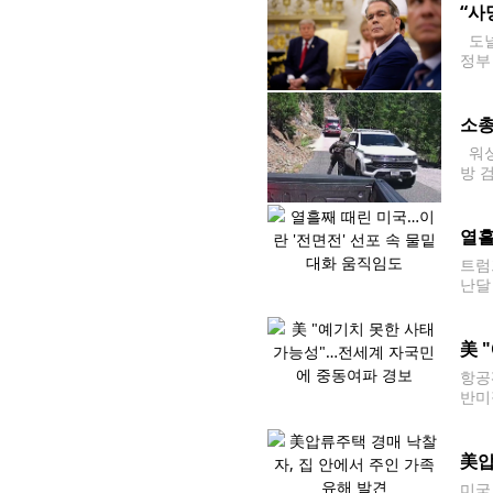
“사
도널
정부
통령
2조
소총
워싱
방 
및 
근에
열흘
트럼
난달
지]
美 
항공
반미
전 
못한
美압
미국