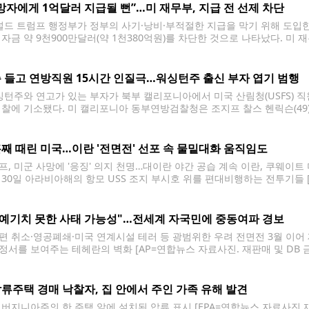
망자에게 1억달러 지급될 뻔”…미 재무부, 지급 전 선제 차단
드 트럼프 행정부가 정부의 사기·낭비·부적절한 지급을 막기 위해 도입한
 자금 약 9천900만달러(약 1천380억원)를 차단한 것으로 나타났다. 미 
이 지난 3월 서명한 행정명령에 따라 새로운 지급금 검증 절차를 도입했다.
7천700억달러 규모를 검토했다.
 들고 연방직원 15시간 인질극…워싱턴주 출신 부자 엽기 범행
턴주와 연고가 있는 부자가 북부 캘리포니아에서 미국 산림청(USFS) 직원
검찰에 기소됐다. 미 캘리포니아 동부연방검찰청은 조지프 찰스 헨릭슨(49)
납치 방조 혐의로 기소했다고 밝혔다. 기소장에 따르면 사건은 지난 16일
서 발생했다.
째 때린 미국…이란 '전면전' 선포 속 물밑대화 움직임도
프, 미군 사망에 '응징' 의지 천명…대이란 야간 공습 계속 이란, 쿠웨이
 30일 아라비아해의 항모 USS 조지 부시호 위를 편대비행하는 전투기들 [
 20일(현지시간) 미국이 이란을 대상으로 열흘째 공습을 이어가고, 이에 맞
"예기치 못한 사태 가능성"…전세계 자국민에 중동여파 경보
편 취소·영공폐쇄·미국 연계시설 테러 등 광범위한 우려 전면전 3월 이어
정서를 보여주는 테헤란의 벽화 [AP=연합뉴스 자료사진. 재판매 및 DB 금
세계에 있는 자국민에게 여행 주의보를 발령했다. 미국 국무부는 "중동지
류주택 경매 낙찰자, 집 안에서 주인 가족 유해 발견
 버지니아주의 한 주택 앞에 설치된 압류 표시 [EPA=연합뉴스 자료사진.재