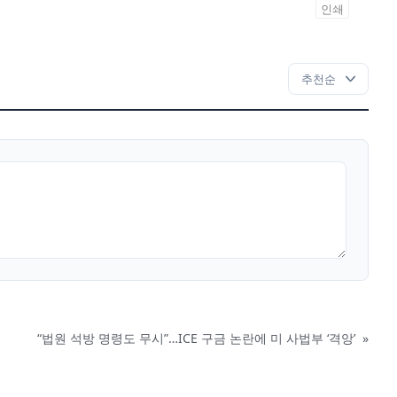
인쇄
“법원 석방 명령도 무시”…ICE 구금 논란에 미 사법부 ‘격앙’
»