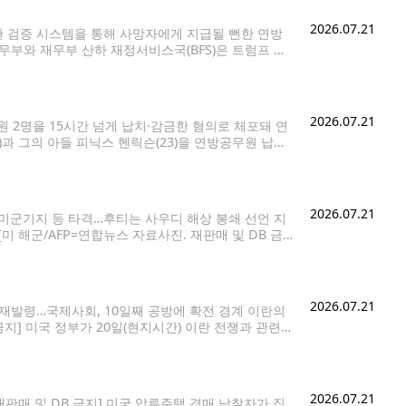
2026.07.21
 검증 시스템을 통해 사망자에게 지급될 뻔한 연방
재무부와 재무부 산하 재정서비스국(BFS)은 트럼프 대
 이후 8억8천500만건 이상의 연방정부 지급금, 총
2026.07.21
 2명을 15시간 넘게 납치·감금한 혐의로 체포돼 연
과 그의 아들 피닉스 헨릭슨(23)을 연방공무원 납치
 샤스타-트리니티 국유림 내 검부트 레이크 캠프장 인
2026.07.21
트 미군기지 등 타격…후티는 사우디 해상 봉쇄 선언 지
미 해군/AFP=연합뉴스 자료사진. 재판매 및 DB 금
서 이란도 '전면전'을 선포하며 공세의 수위를 높였다.
2026.07.21
 재발령…국제사회, 10일째 공방에 확전 경계 이란의
지] 미국 정부가 20일(현지시간) 이란 전쟁과 관련해
역의 긴장 고조로 인해 복잡해진 안보 상황이 예기치
2026.07.21
판매 및 DB 금지] 미국 압류주택 경매 낙찰자가 집