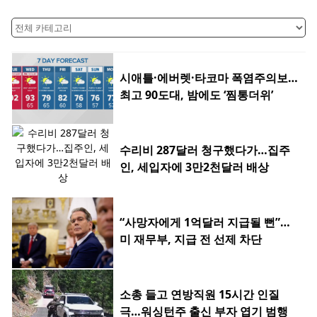
시애틀·에버렛·타코마 폭염주의보…
최고 90도대, 밤에도 ‘찜통더위’
수리비 287달러 청구했다가…집주
인, 세입자에 3만2천달러 배상
“사망자에게 1억달러 지급될 뻔”…
미 재무부, 지급 전 선제 차단
소총 들고 연방직원 15시간 인질
극…워싱턴주 출신 부자 엽기 범행