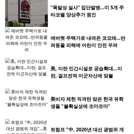
“폭발성 설사” 집단발병…미 5개 주
타코벨 양상추가 원인
에버렛 주택가로 내려온 코요테…반
려동물 피해에 어린이 안전 우려
美, 이란 민간시설로 공습확대…이
란, 걸프전역 미군자산에 맞불
美비자 제한 직격탄 맞은 한국 유학
생들 "불확실성에 조마조마"
트럼프 "中, 2020년 대선 광범위 개