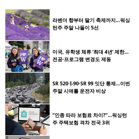
라벤더 향부터 딸기 축제까지…워싱
턴주 주말 나들이 5선
미국, 유학생 체류 ‘최대 4년’ 제한…
전공·프로그램 변경도 제동
SR 520·I-90·SR 99 잇단 통제…이번
주말 시애틀 운전자 비상
“인종 따라 보험료 차이?”…워싱턴
주 주택보험 격차 전국 3위