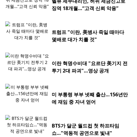
벨뷰 세무대리인, 허위 세금신고로
징역 18개월…“고객 신뢰 악용”
트럼프 "이란, 美병사 죽일 때마다
몇배로 대가 치를 것"
이란 혁명수비대 "요르단 美기지 전
투기 2대 파괴"…영상 공개
미 부통령 부부 넷째 출산…156년만
에 재임 중 자녀 얻어
BTS가 달군 월드컵 첫 하프타임
쇼…"역동적 공연으로 빛내"