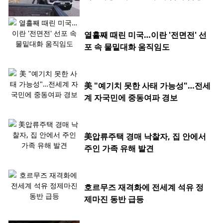
열흘째 때린 미국…이란 '전면전' 선
포 속 물밑대화 움직임도
美 "예기치 못한 사태 가능성"…전세
계 자국민에 중동여파 경보
美압류주택 경매 낙찰자, 집 안에서
주인 가족 유해 발견
호르무즈 재격화에 전세계 석유 정
제마진 동반 급등