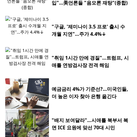
입"…美언론들 "음모론 재탕"(종합)
"구글, '제미나이 3.5 프로' 출시 수
개월 지연"…주가 4.4%↓
"취임 1시간 만에 경질"…트럼프, 시
애틀 연방검사장 전격 해임
예금금리 4%가 기준선?…미국인들,
더 높은 이자 찾아 은행 옮긴다
"배지 보여달라"…시애틀 북부서 복
면 ICE 요원에 맞선 70대 시민