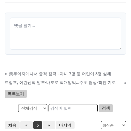
«
美루이지애나서 총격 참극…자녀 7명 등 어린이 8명 살해
트럼프, 이란선박 발포·나포로 최대압박…주초 협상-확전 기로
»
목록보기
검색
처음
«
5
»
마지막