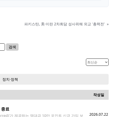
파키스탄, 美·이란 2차회담 성사위해 외교 '총력전'
»
검색
정치·정책
작성일
 종료
2026.07.22
erred)'가 제공하는 역대급 10만 포인트 신규 가입 보