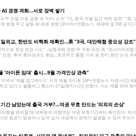
 AI 경쟁 격화…서로 장벽 쌓기
 中 모델 이용 급증 속 '카미 쇼크' "미, 중국 모델 접근 제한 검토" "중,
규제 방향 두고 갈등 AI 패권 경쟁 [로이터=연합뉴스. 재판매 및 DB 금지
이 나란히 상대국 AI 기술에 대한 접근을 걸어
일외교, 한반도 비핵화 재확인…美 "3국, 대만해협 중요성 강조"
방적으로 현상 변경 시도"…남중국해 관련 中 우회 비판 美 "北사이버위협·
" 조현, 후커 美차관과도 환담…호르무즈 통항 기여 등 한미 현안 논의 주
 김주형 기자 = 조현 외교부 장관(왼쪽부터)과 마코 루비오 미국 국무장관,
플 '아이폰 임대' 출시…9월 가격인상 관측"
일 미국서 '애플 업그레이드' 시작 애플 아이폰 [AP=연합뉴스 자료사진] 
하고 있다고 블룸버그 통신이 21일(현지시간) 전했다. 이는 애플 판매 방식
에서 '애플 업그레이드'를 시작하며, 대부분의 아이폰, 맥, 아이패드, 
 애플은 이를
기간 남았는데 출국 거부?…여권 무효 만드는 ‘의외의 손상’
여행을 준비할 때 대부분의 여행객은 여권 유효기간부터 확인한다. 하지
다면 항공기 탑승이나 입국 심사 과정에서 문제가 발생할 수 있어 주의가
 국경 관리 당국에 의해 거부될 수 있으며, 이로 인해 여행 일정이 지연될