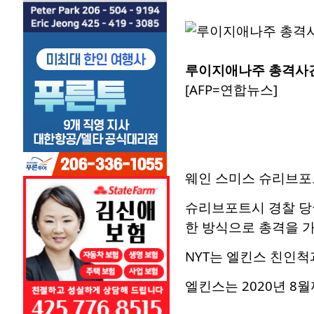
루이지애나주 총격사건
[AFP=연합뉴스]
웨인 스미스 슈리브포트
슈리브포트시 경찰 당
한 방식으로 총격을 
NYT는 엘킨스 친인척
엘킨스는 2020년 8