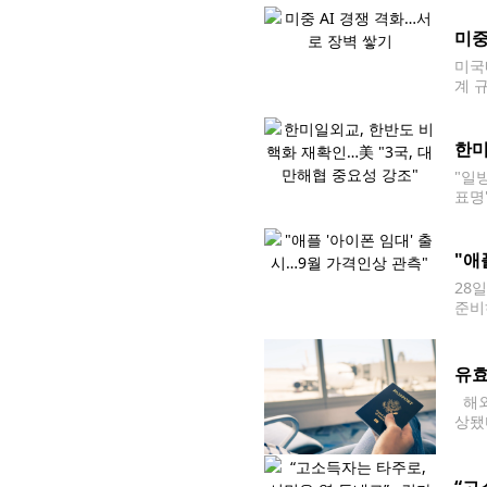
미중
미국내
계 
양국
한미
"일
표명
스)
"애
28
준비
미국
다.
유효
해외
상됐
이나