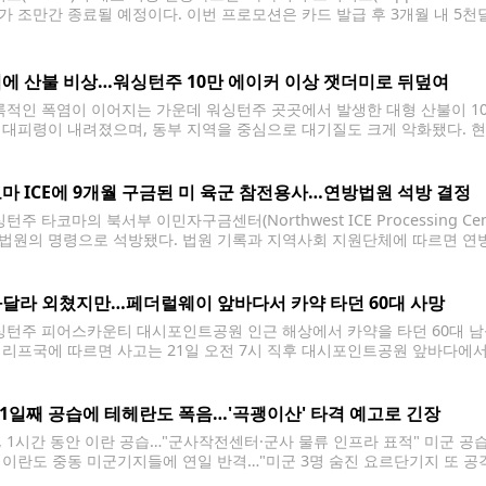
가 조만간 종료될 예정이다. 이번 프로모션은 카드 발급 후 3개월 내 5천
인 포인트 가치 기준 약 2천달러 상당의 여행 혜택으로 활용할 수 있다. 
에 산불 비상…워싱턴주 10만 에이커 이상 잿더미로 뒤덮여
적인 폭염이 이어지는 가운데 워싱턴주 곳곳에서 발생한 대형 산불이 10
 대피령이 내려졌으며, 동부 지역을 중심으로 대기질도 크게 악화됐다. 
서 번지고 있는 카이저 캐니언(Kaiser Canyon) 산불이다. 피해 면적은
마 ICE에 9개월 구금된 미 육군 참전용사…연방법원 석방 결정
주 타코마의 북서부 이민자구금센터(Northwest ICE Processing C
법원의 명령으로 석방됐다. 법원 기록과 지역사회 지원단체에 따르면 연
(44)에 대해 석방을 명령했다. 스미스는 지난해 10월 스포캔에서 연방 이
에 수용돼 왔다. 스미스는 1998년 미국
달라 외쳤지만…페더럴웨이 앞바다서 카약 타던 60대 사망
턴주 피어스카운티 대시포인트공원 인근 해상에서 카약을 타던 60대 남
셰리프국에 따르면 사고는 21일 오전 7시 직후 대시포인트공원 앞바다에서 발
진 곳에서 한 남성이 "살려달라"고 외치는 소리를 듣고 911에 신고했다.
떠
11일째 공습에 테헤란도 폭음…'곡괭이산' 타격 예고로 긴장
, 1시간 동안 이란 공습…"군사작전센터·군사 물류 인프라 표적" 미군 공
 이란도 중동 미군기지들에 연일 반격…"미군 3명 숨진 요르단기지 또 공격
령부 제공. 재판매 및 DB 금지] 미국이 21일(현지시간) 이란을 대상으로