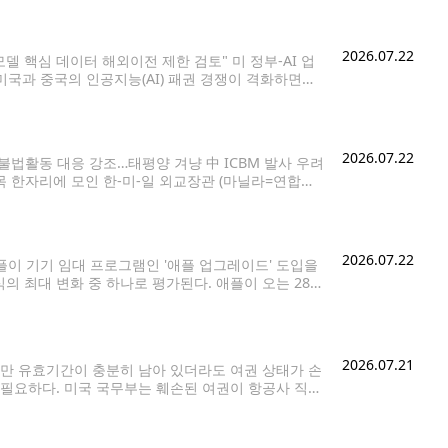
2026.07.22
 모델 핵심 데이터 해외이전 제한 검토" 미 정부-AI 업
] 미국과 중국의 인공지능(AI) 패권 경쟁이 격화하면서
2026.07.22
불법활동 대응 강조…태평양 겨냥 中 ICBM 발사 우려
목 한자리에 모인 한-미-일 외교장관 (마닐라=연합뉴
 모테기 도시미쓰 일본 외무상이 22일 필리핀
2026.07.22
애플이 기기 임대 프로그램인 '애플 업그레이드' 도입을
의 최대 변화 중 하나로 평가된다. 애플이 오는 28일
애플워치 모델들이 대상에 해당한다고 소식통들은 전했
2026.07.21
만 유효기간이 충분히 남아 있더라도 여권 상태가 손
 필요하다. 미국 국무부는 훼손된 여권이 항공사 직원
 수 있다고 안내하고 있다.