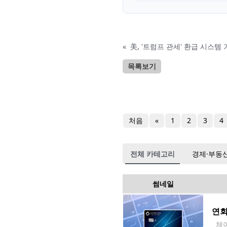
«
美, '트럼프 관세' 환급 시스템
목록보기
처음
«
1
2
3
4
전체 카테고리
경제·부동
썸네일
연회
체이스