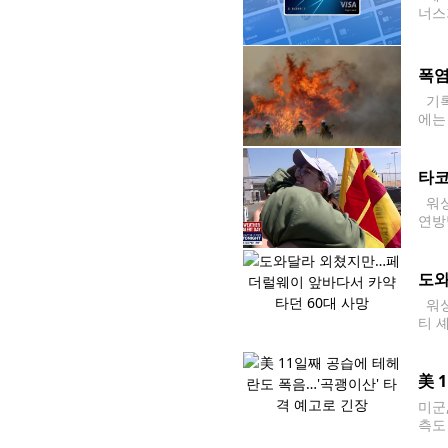
너스
반적
폭염
기록
에는
인근에
타코
워싱턴
연방
미스
시설
도와
워싱
티 
떨어
에 
美 
미군
측도
부사