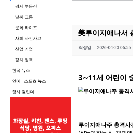
경제·부동산
날씨·교통
문화·라이프
美루이지애나서 총
사회·사건사고
작성일
2026-04-20 06:55
산업·기업
정치·정책
한국 뉴스
3∼11세 어린이 
연예 · 스포츠 뉴스
행사 캘린더
루이지애나주 총격사
[AP=연합뉴스. 재판매 