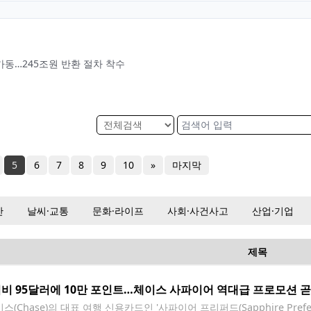
 가동…245조원 반환 절차 착수
5
6
7
8
9
10
»
마지막
산
날씨·교통
문화·라이프
사회·사건사고
산업·기업
제목
비 95달러에 10만 포인트…체이스 사파이어 역대급 프로모션 곧
(Chase)의 대표 여행 신용카드인 '사파이어 프리퍼드(Sapphire Pref