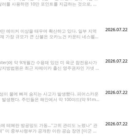
달러를 사용하면 10만 포인트를 지급하는 것으로, 일
체이스가 이 같은 규모의 보너스를 제공한 것은
2026.07.22
만 에이커 이상을 태우며 확산하고 있다. 일부 지역
현재 가장 규모가 큰 산불은 오카노건 카운티 네스펠럼
 약 8만 에이커로 최근 48시간 동안 2만
2026.07.22
enter)에 약 9개월간 수용돼 있던 미 육군 참전용사가
방지방법원은 최근 자메이카 출신 영주권자인 가넷 스
민세관단속국(ICE)의 체포 작전으로 구금된 뒤 타코마
2026.07.22
성이 물에 빠져 숨지는 사고가 발생했다. 피어스카운
생했다. 주민들은 해안에서 약 100야드(약 91m)
 목격자들은 남성이 침몰하는 카약을 붙잡은 채 물 위
2026.07.22
습에 테헤란 방공망도 가동…"고위 관리도 노렸나" 관
" 미 중부사령부가 공개한 이란 공습 장면 [미군 중
 11일째 공습을 단행했다. 이란도 중동 내 미군기지를