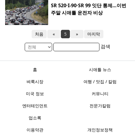
SR 520·I-90·SR 99 잇단 통제…이번
주말 시애틀 운전자 비상
처음
«
5
»
마지막
검색
홈
시애틀 뉴스
벼룩시장
여행 / 맛집 / 칼럼
미국 정보
커뮤니티
엔터테인먼트
전문가칼럼
업소록
이용약관
개인정보정책