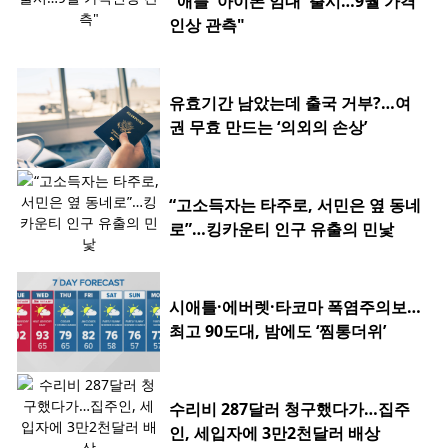
"애플 '아이폰 임대' 출시…9월 가격
인상 관측"
유효기간 남았는데 출국 거부?…여
권 무효 만드는 ‘의외의 손상’
“고소득자는 타주로, 서민은 옆 동네
로”…킹카운티 인구 유출의 민낯
시애틀·에버렛·타코마 폭염주의보…
최고 90도대, 밤에도 ‘찜통더위’
수리비 287달러 청구했다가…집주
인, 세입자에 3만2천달러 배상