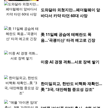
도와달라 외쳤지만…페더럴웨이 앞
바다서 카약 타던 60대 사망
美 11일째 공습에 테헤란도 폭
음…'곡괭이산' 타격 예고로 긴장
미중 AI 경쟁 격화…서로 장벽 쌓기
한미일외교, 한반도 비핵화 재확인…
美 "3국, 대만해협 중요성 강조"