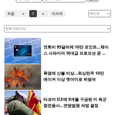
처음
«
5
»
마지막
연회비 95달러에 10만 포인트…체이
스 사파이어 역대급 프로모션 곧 종
료
폭염에 산불 비상…워싱턴주 10만
에이커 이상 잿더미로 뒤덮여
타코마 ICE에 9개월 구금된 미 육군
참전용사…연방법원 석방 결정