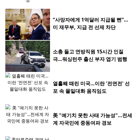
“사망자에게 1억달러 지급될 뻔”…
미 재무부, 지급 전 선제 차단
소총 들고 연방직원 15시간 인질
극…워싱턴주 출신 부자 엽기 범행
열흘째 때린 미국…이란 '전면전' 선
포 속 물밑대화 움직임도
美 "예기치 못한 사태 가능성"…전세
계 자국민에 중동여파 경보