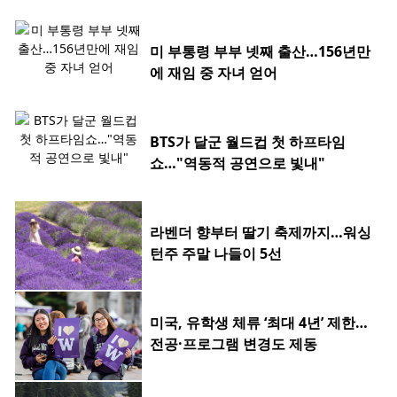
미 부통령 부부 넷째 출산…156년만
에 재임 중 자녀 얻어
BTS가 달군 월드컵 첫 하프타임
쇼…"역동적 공연으로 빛내"
라벤더 향부터 딸기 축제까지…워싱
턴주 주말 나들이 5선
미국, 유학생 체류 ‘최대 4년’ 제한…
전공·프로그램 변경도 제동