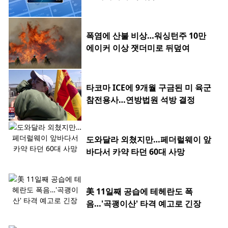
료
폭염에 산불 비상…워싱턴주 10만
에이커 이상 잿더미로 뒤덮여
타코마 ICE에 9개월 구금된 미 육군
참전용사…연방법원 석방 결정
도와달라 외쳤지만…페더럴웨이 앞
바다서 카약 타던 60대 사망
美 11일째 공습에 테헤란도 폭
음…'곡괭이산' 타격 예고로 긴장