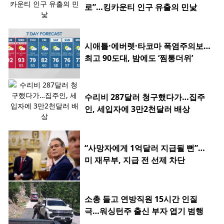
로”…킹카운티 인구 유출의 민낯
시애틀·에버렛·타코마 폭염주의보…
최고 90도대, 밤에도 ‘찜통더위’
수리비 287달러 청구했다가…집주
인, 세입자에 3만2천달러 배상
“사망자에게 1억달러 지급될 뻔”…
미 재무부, 지급 전 선제 차단
소총 들고 연방직원 15시간 인질
극…워싱턴주 출신 부자 엽기 범행