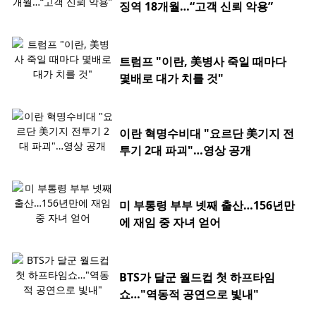
징역 18개월…“고객 신뢰 악용”
트럼프 "이란, 美병사 죽일 때마다
몇배로 대가 치를 것"
이란 혁명수비대 "요르단 美기지 전
투기 2대 파괴"…영상 공개
미 부통령 부부 넷째 출산…156년만
에 재임 중 자녀 얻어
BTS가 달군 월드컵 첫 하프타임
쇼…"역동적 공연으로 빛내"