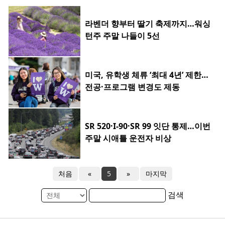
라벤더 향부터 딸기 축제까지…워싱
턴주 주말 나들이 5선
미국, 유학생 체류 ‘최대 4년’ 제한…
전공·프로그램 변경도 제동
SR 520·I-90·SR 99 잇단 통제…이번
주말 시애틀 운전자 비상
처음
«
5
»
마지막
검색