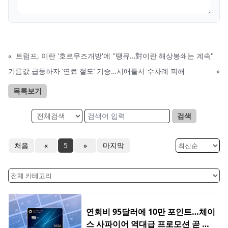
«
트럼프, 이란 '호르무즈개방'에 "땡큐…對이란 해상봉쇄는 계속"
기름값 급등하자 ‘연료 절도’ 기승…시애틀서 수차례 피해
»
목록보기
검색
처음
«
5
»
마지막
연회비 95달러에 10만 포인트…체이
스 사파이어 역대급 프로모션 곧 종