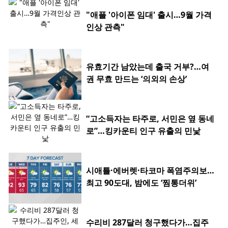
"애플 '아이폰 임대' 출시…9월 가격
인상 관측"
유효기간 남았는데 출국 거부?…여
권 무효 만드는 ‘의외의 손상’
“고소득자는 타주로, 서민은 옆 동네
로”…킹카운티 인구 유출의 민낯
시애틀·에버렛·타코마 폭염주의보…
최고 90도대, 밤에도 ‘찜통더위’
수리비 287달러 청구했다가…집주