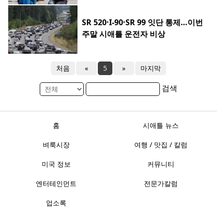
SR 520·I-90·SR 99 잇단 통제…이번
주말 시애틀 운전자 비상
처음
«
5
»
마지막
검색
홈
시애틀 뉴스
벼룩시장
여행 / 맛집 / 칼럼
미국 정보
커뮤니티
엔터테인먼트
전문가칼럼
업소록