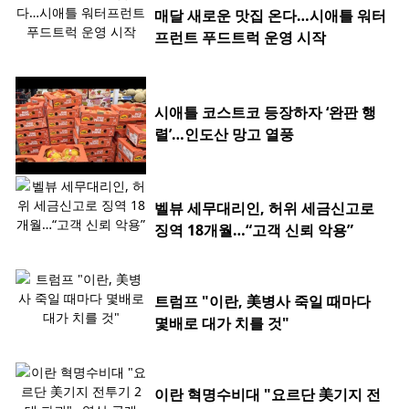
매달 새로운 맛집 온다…시애틀 워터
프런트 푸드트럭 운영 시작
시애틀 코스트코 등장하자 ‘완판 행
렬’…인도산 망고 열풍
벨뷰 세무대리인, 허위 세금신고로
징역 18개월…“고객 신뢰 악용”
트럼프 "이란, 美병사 죽일 때마다
몇배로 대가 치를 것"
이란 혁명수비대 "요르단 美기지 전