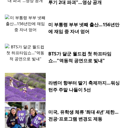
투기 2대 파괴"…영상 공개
미 부통령 부부 넷째 출산…156년만
에 재임 중 자녀 얻어
BTS가 달군 월드컵 첫 하프타임
쇼…"역동적 공연으로 빛내"
라벤더 향부터 딸기 축제까지…워싱
턴주 주말 나들이 5선
미국, 유학생 체류 ‘최대 4년’ 제한…
전공·프로그램 변경도 제동