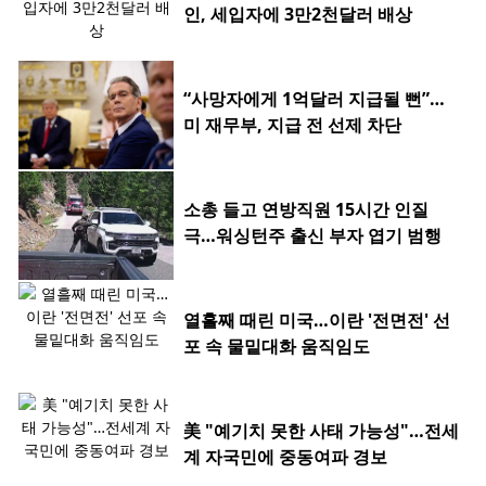
인, 세입자에 3만2천달러 배상
“사망자에게 1억달러 지급될 뻔”…
미 재무부, 지급 전 선제 차단
소총 들고 연방직원 15시간 인질
극…워싱턴주 출신 부자 엽기 범행
열흘째 때린 미국…이란 '전면전' 선
포 속 물밑대화 움직임도
美 "예기치 못한 사태 가능성"…전세
계 자국민에 중동여파 경보