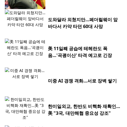
도와달라 외쳤지만…페더럴웨이 앞
바다서 카약 타던 60대 사망
美 11일째 공습에 테헤란도 폭
음…'곡괭이산' 타격 예고로 긴장
미중 AI 경쟁 격화…서로 장벽 쌓기
한미일외교, 한반도 비핵화 재확인…
美 "3국, 대만해협 중요성 강조"