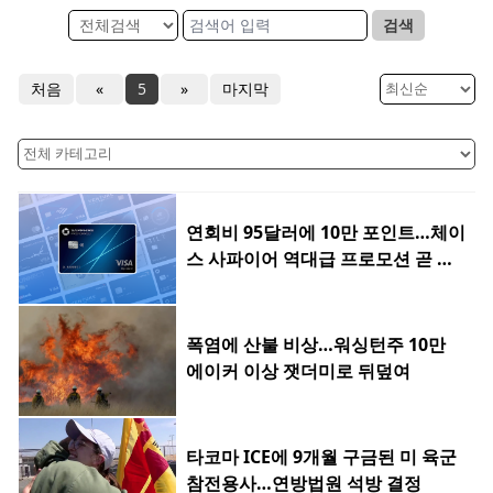
검색
처음
«
5
»
마지막
연회비 95달러에 10만 포인트…체이
스 사파이어 역대급 프로모션 곧 종
료
폭염에 산불 비상…워싱턴주 10만
에이커 이상 잿더미로 뒤덮여
타코마 ICE에 9개월 구금된 미 육군
참전용사…연방법원 석방 결정