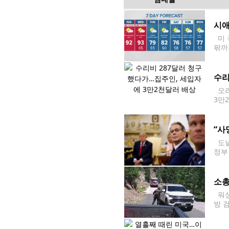
시애
미 
팎까
에 
시애
수리
오리
3만
트나
약혼
“사
도널
정부
통령
2조
소총
워싱
방 
및 
근에