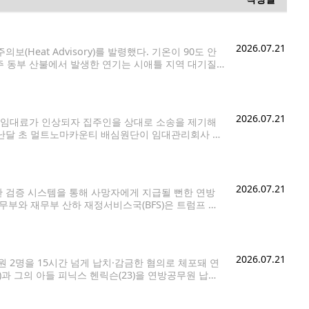
2026.07.21
Heat Advisory)를 발령했다. 기온이 90도 안
 동부 산불에서 발생한 연기는 시애틀 지역 대기질
부터 22일(수) 오후 11시까지 적용된다. 대상 지역은
2026.07.21
 임대료가 인상되자 집주인을 상대로 소송을 제기해
지난달 초 멀트노마카운티 배심원단이 임대관리회사 에
고 판단했다고 밝혔다. 분쟁은 스프링이 약 2년 전
2026.07.21
 검증 시스템을 통해 사망자에게 지급될 뻔한 연방
재무부와 재무부 산하 재정서비스국(BFS)은 트럼프 대
 이후 8억8천500만건 이상의 연방정부 지급금, 총
2026.07.21
 2명을 15시간 넘게 납치·감금한 혐의로 체포돼 연
과 그의 아들 피닉스 헨릭슨(23)을 연방공무원 납치
 샤스타-트리니티 국유림 내 검부트 레이크 캠프장 인