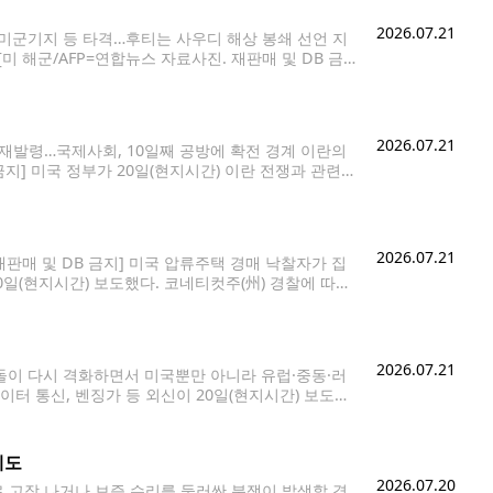
2026.07.21
트 미군기지 등 타격…후티는 사우디 해상 봉쇄 선언 지
미 해군/AFP=연합뉴스 자료사진. 재판매 및 DB 금
서 이란도 '전면전'을 선포하며 공세의 수위를 높였다.
2026.07.21
 재발령…국제사회, 10일째 공방에 확전 경계 이란의
지] 미국 정부가 20일(현지시간) 이란 전쟁과 관련해
역의 긴장 고조로 인해 복잡해진 안보 상황이 예기치
2026.07.21
판매 및 DB 금지] 미국 압류주택 경매 낙찰자가 집
0일(현지시간) 보도했다. 코네티컷주(州) 경찰에 따르
 1구는 DNA 감식을 통해 신원을 확인
2026.07.21
충돌이 다시 격화하면서 미국뿐만 아니라 유럽·중동·러
터 통신, 벤징가 등 외신이 20일(현지시간) 보도했
지표인 3-2-1 크랙 스프레드가 20일 배럴당 약
제도
2026.07.20
 고장 나거나 보증 수리를 둘러싼 분쟁이 발생할 경