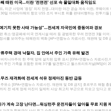
째 때린 미국…이란 '전면전' 선포 속 물밑대화 움직임도
프, 미군 사망에 '응징' 의지 천명…대이란 야간 공습 계속 이란, 쿠웨이
 30일 아라비아해의 항모 USS 조지 부시호 위를 편대비행하는 전투기들 [
 20일(현지시간) 미국이 이란을 대상으로 열흘째 공습을 이어가고, 이에 맞
"예기치 못한 사태 가능성"…전세계 자국민에 중동여파 경보
편 취소·영공폐쇄·미국 연계시설 테러 등 광범위한 우려 전면전 3월 이어
정서를 보여주는 테헤란의 벽화 [AP=연합뉴스 자료사진. 재판매 및 DB 금
세계에 있는 자국민에게 여행 주의보를 발령했다. 미국 국무부는 "중동지
류주택 경매 낙찰자, 집 안에서 주인 가족 유해 발견
 버지니아주의 한 주택 앞에 설치된 압류 표시 [EPA=연합뉴스 자료사진.재
서 주인 가족을 포함한 유해 3구를 발견했다고 월스트리트저널(WSJ)이 2
유해 3구 중 2구는 이 집의 전 소유주와 그의 아들로 확인됐다. 나머지 유해
무즈 재격화에 전세계 석유 정제마진 동반 급등
 주유소 [EPA=연합뉴스 자료사진. 재판매 및 DB 금지] 호르무즈 해협 
까지 전 세계 정제 마진이 일제히 사상 최고치 부근으로 치솟고 있다고 로이
 자산운용사 반에크의 매슈 시겔 리서치 책임자는 미국 정유업 수익성의 대표 
차가 계속 고장 난다면…워싱턴주 운전자들이 알아둘 무료 지원 
 가격과 할부금이 사상 최고 수준으로 치솟는 가운데 새 차가 반복적으로