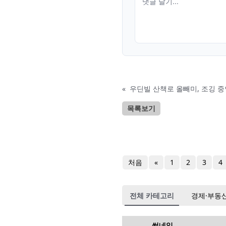
«
우딘빌 산책로 올빼미, 조깅 중
목록보기
처음
«
1
2
3
4
전체 카테고리
경제·부동
썸네일