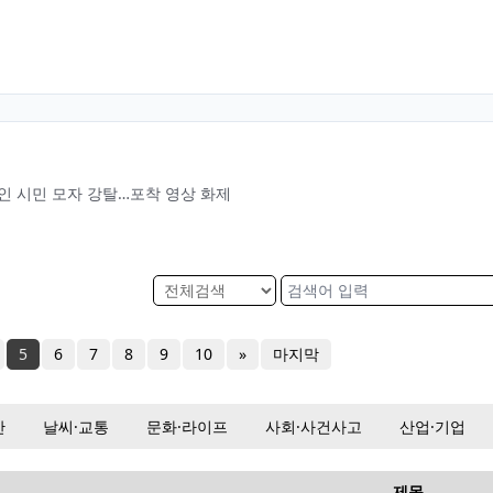
인 시민 모자 강탈…포착 영상 화제
5
6
7
8
9
10
»
마지막
산
날씨·교통
문화·라이프
사회·사건사고
산업·기업
제목