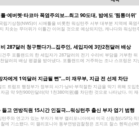
틀·에버렛·타코마 폭염주의보…최고 90도대, 밤에도 ‘찜통더위’
국립기상청(NWS)이 시애틀을 비롯한 워싱턴주 서부 대부분 지역에 폭염주의보(
지 치솟는 무더위가 이틀간 이어질 것으로 예상되지만, 캐나다와 워싱턴주
큰 영향을 미치지 않을 것으로 전망됐다. 폭염주의보는 21일(화) 오전 10시
틀과 에버렛, 타코마, 이스트사이드
비 287달러 청구했다가…집주인, 세입자에 3만2천달러 배상
건주 포틀랜드의 한 세입자가 287달러의 전기 수리비 부담을 거부한 뒤
2천달러의 배상 평결을 받아냈다. 포틀랜드에 거주하는 조나 스프링은 
 프로퍼티스가 세입자에 대한 보복 행위를 금지한 오리건주 법을 위반했다
녀와 함께 임대한
망자에게 1억달러 지급될 뻔”…미 재무부, 지급 전 선제 차단
드 트럼프 행정부가 정부의 사기·낭비·부적절한 지급을 막기 위해 도입한
 자금 약 9천900만달러(약 1천380억원)를 차단한 것으로 나타났다. 미 
이 지난 3월 서명한 행정명령에 따라 새로운 지급금 검증 절차를 도입했다.
7천700억달러 규모를 검토했다.
 들고 연방직원 15시간 인질극…워싱턴주 출신 부자 엽기 범행
턴주와 연고가 있는 부자가 북부 캘리포니아에서 미국 산림청(USFS) 직원
검찰에 기소됐다. 미 캘리포니아 동부연방검찰청은 조지프 찰스 헨릭슨(49)
납치 방조 혐의로 기소했다고 밝혔다. 기소장에 따르면 사건은 지난 16일
서 발생했다.