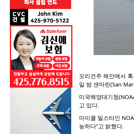
오리건주 해안에서 혹등
일 밤 샌마린(San M
미국해양대기청(NOA
고 있다.
마이클 밀스타인 NOA
능하다”고 밝혔다.