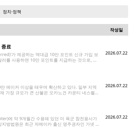
정치·정책
작성일
 종료
2026.07.22
erred)'가 제공하는 역대급 10만 포인트 신규 가입 보
달러를 사용하면 10만 포인트를 지급하는 것으로, 일
체이스가 이 같은 규모의 보너스를 제공한 것은
2026.07.22
만 에이커 이상을 태우며 확산하고 있다. 일부 지역
현재 가장 규모가 큰 산불은 오카노건 카운티 네스펠럼
 약 8만 에이커로 최근 48시간 동안 2만
2026.07.22
enter)에 약 9개월간 수용돼 있던 미 육군 참전용사가
방지방법원은 최근 자메이카 출신 영주권자인 가넷 스
민세관단속국(ICE)의 체포 작전으로 구금된 뒤 타코마