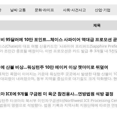
산
날씨·교통
문화·라이프
사회·사건사고
산업·기업
제목
비 95달러에 10만 포인트…체이스 사파이어 역대급 프로모션 곧
(Chase)의 대표 여행 신용카드인 '사파이어 프리퍼드(Sapphire Pref
가 조만간 종료될 예정이다. 이번 프로모션은 카드 발급 후 3개월 내 5천
인 포인트 가치 기준 약 2천달러 상당의 여행 혜택으로 활용할 수 있다. 
에 산불 비상…워싱턴주 10만 에이커 이상 잿더미로 뒤덮여
적인 폭염이 이어지는 가운데 워싱턴주 곳곳에서 발생한 대형 산불이 10
 대피령이 내려졌으며, 동부 지역을 중심으로 대기질도 크게 악화됐다. 
서 번지고 있는 카이저 캐니언(Kaiser Canyon) 산불이다. 피해 면적은
마 ICE에 9개월 구금된 미 육군 참전용사…연방법원 석방 결정
주 타코마의 북서부 이민자구금센터(Northwest ICE Processing C
법원의 명령으로 석방됐다. 법원 기록과 지역사회 지원단체에 따르면 연
(44)에 대해 석방을 명령했다. 스미스는 지난해 10월 스포캔에서 연방 이
에 수용돼 왔다. 스미스는 1998년 미국