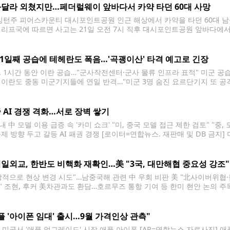
달라 외쳤지만…페더럴웨이 앞바다서 카약 타던 60대 사망
턴주 피어스카운티 대시포인트공원 인근 해상에서 카약을 타던 60대 남
셰리프국에 따르면 사고는 21일 오전 7시 직후 대시포인트공원 앞바다에서 발
진 곳에서 한 남성이 "살려달라"고 외치는 소리를 듣고 911에 신고했다.
떠
11일째 공습에 테헤란도 폭음…'곡괭이산' 타격 예고로 긴장
, 1시간 동안 이란 공습…"군사작전센터·군사 물류 인프라 표적" 미군 공
 이란도 중동 미군기지들에 연일 반격…"미군 3명 숨진 요르단기지 또 공격
령부 제공. 재판매 및 DB 금지] 미국이 21일(현지시간) 이란을 대상으로
 AI 경쟁 격화…서로 장벽 쌓기
 中 모델 이용 급증 속 '카미 쇼크' "미, 중국 모델 접근 제한 검토" "중,
규제 방향 두고 갈등 AI 패권 경쟁 [로이터=연합뉴스. 재판매 및 DB 금지
이 나란히 상대국 AI 기술에 대한 접근을 걸어
일외교, 한반도 비핵화 재확인…美 "3국, 대만해협 중요성 강조"
방적으로 현상 변경 시도"…남중국해 관련 中 우회 비판 美 "北사이버위협·
" 조현, 후커 美차관과도 환담…호르무즈 통항 기여 등 한미 현안 논의 주
 김주형 기자 = 조현 외교부 장관(왼쪽부터)과 마코 루비오 미국 국무장관,
플 '아이폰 임대' 출시…9월 가격인상 관측"
일 미국서 '애플 업그레이드' 시작 애플 아이폰 [AP=연합뉴스 자료사진] 