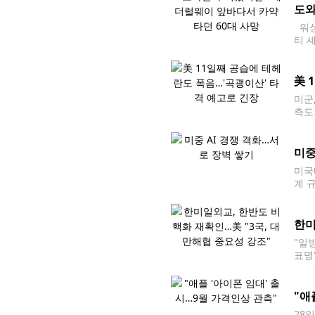
도와
워싱
티 
떨어
에 
美 
미군
측도
부사
미중
미국내
계 
양국
한미
"일
표명
스)
"애
28