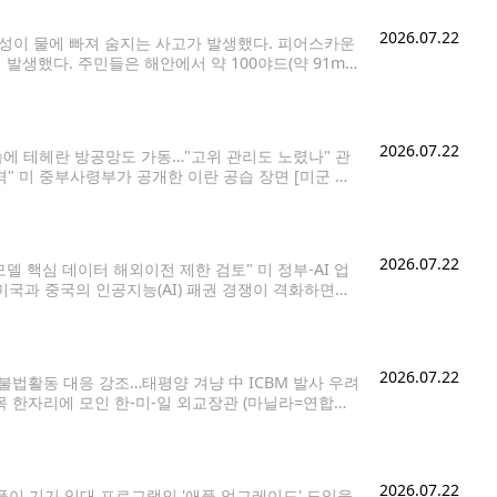
2026.07.22
성이 물에 빠져 숨지는 사고가 발생했다. 피어스카운
생했다. 주민들은 해안에서 약 100야드(약 91m)
 목격자들은 남성이 침몰하는 카약을 붙잡은 채 물 위
2026.07.22
습에 테헤란 방공망도 가동…"고위 관리도 노렸나" 관
" 미 중부사령부가 공개한 이란 공습 장면 [미군 중
 11일째 공습을 단행했다. 이란도 중동 내 미군기지를
2026.07.22
 모델 핵심 데이터 해외이전 제한 검토" 미 정부-AI 업
] 미국과 중국의 인공지능(AI) 패권 경쟁이 격화하면서
2026.07.22
불법활동 대응 강조…태평양 겨냥 中 ICBM 발사 우려
목 한자리에 모인 한-미-일 외교장관 (마닐라=연합뉴
 모테기 도시미쓰 일본 외무상이 22일 필리핀
2026.07.22
애플이 기기 임대 프로그램인 '애플 업그레이드' 도입을