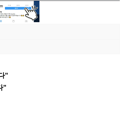
다"
다"