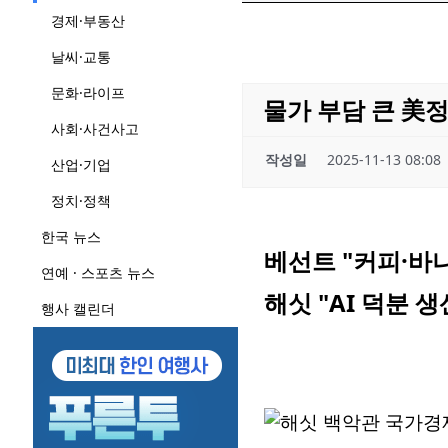
경제·부동산
날씨·교통
문화·라이프
물가 부담 큰 美정
사회·사건사고
작성일
2025-11-13 08:08
산업·기업
정치·정책
한국 뉴스
베선트 "커피·바
연예 · 스포츠 뉴스
해싯 "AI 덕분 
행사 캘린더