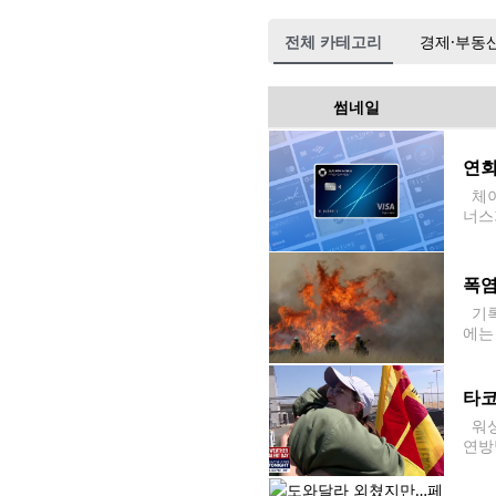
전체 카테고리
경제·부동
썸네일
연회
체이스
너스
반적
폭염
기록
에는
인근에
타코
워싱턴
연방
미스
시설