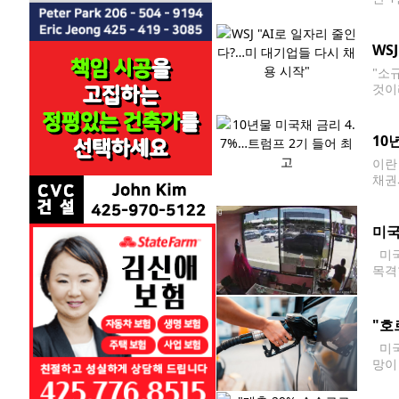
것입
진이
WS
"소
것이
여러
르기
10
이란
채권
럼프
미국
미국
목격
방 
"호
미국
망이
담이