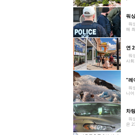
않았
다"
워싱
워싱
해 최
s)
해 
연 
워싱
사회
지 
임대
"레
워싱
니어
me
하는
차량
워싱
은 
포드