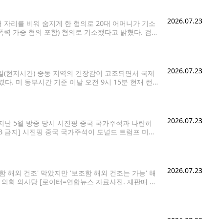
2026.07.23
자리를 비워 숨지게 한 혐의로 20대 어머니가 기소
폭력 가중 혐의 포함) 혐의로 기소했다고 밝혔다. 검찰
발생했다. "아들이 숨을
2026.07.23
3일(현지시간) 중동 지역의 긴장감이 고조되면서 국제
다. 미 동부시간 기준 이날 오전 9시 15분 현재 런
른 배럴당 100.05달러를 기록했다. 브렌트유
2026.07.23
지난 5월 방중 당시 시진핑 중국 국가주석과 나란히
B 금지] 시진핑 중국 국가주석이 도널드 트럼프 미국
추가 요구로 무산될 수도
2026.07.23
 해외 건조' 막았지만 '보조함 해외 건조는 가능' 해
 의회 의사당 [로이터=연합뉴스 자료사진. 재판매 및
 필요성을 강조하는 내용이 포함된 미국의