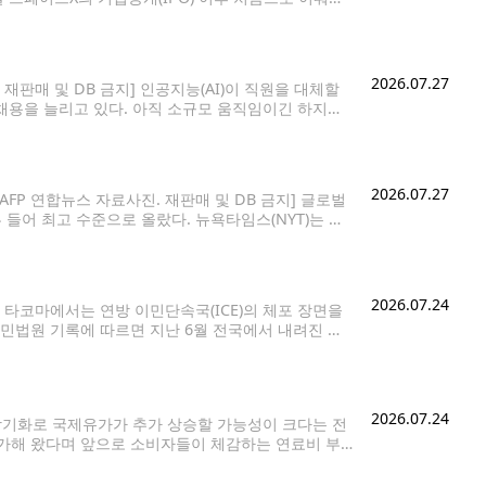
타베이스에서 로켓을 발사했습니다. 신형 '랩터3' 엔
2026.07.27
 재판매 및 DB 금지] 인공지능(AI)이 직원을 대체할
채용을 늘리고 있다. 아직 소규모 움직임이긴 하지만,
은 철도 대기업 CSX부터 구글 모회사 알파벳에 이
2026.07.27
AFP 연합뉴스 자료사진. 재판매 및 DB 금지] 글로벌
들어 최고 수준으로 올랐다. 뉴욕타임스(NYT)는 트
, 그가 정책 성공의 척도로 삼는 미국채
2026.07.24
타코마에서는 연방 이민단속국(ICE)의 체포 장면을
민법원 기록에 따르면 지난 6월 전국에서 내려진 추
이었던 것보다 약 30% 증가한
2026.07.24
장기화로 국제유가가 추가 상승할 가능성이 크다는 전
가해 왔다며 앞으로 소비자들이 체감하는 연료비 부
면서 국제유가가 배럴당 100달러를 넘어섰다. 여기에