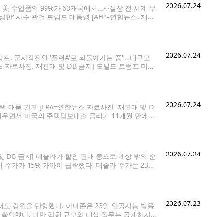
2026.07.24
 美 수입품의 99%가 60개국에서…사실상 전 세계 무
상한' 사수 관건 트럼프 대통령 [AFP=연합뉴스. 재판
근거로 10∼12.5%의 '강제노동 관세'를 60개국에 부
2026.07.24
프, 군사작전인 '플랜A'로 되돌아가는 중"…대규모
 자료사진. 재판매 및 DB 금지] 도널드 트럼프 미국
동으로 '복수'하는 쪽으로 기울고 있다고 월스트리
2026.07.24
택 매물 간판 [EPA=연합뉴스 자료사진. 재판매 및 D
 키우면서 미국의 주택담보대출 금리가 11개월 만에 최
 미국의 30년 고정금리 주택담보대출의 평균 금리는
2026.07.24
 DB 금지] 테슬라가 할인 판매 등으로 예상 밖의 순
주가가 15% 가까이 급락했다. 테슬라 주가는 23일
시가총액 2천150억달러(약 317조원)가 증발했다. 파이
2026.07.23
서도 감원을 단행했다. 아마존은 23일 인공지능 범용
 실시했다고 확인했다. 다만 감원 규모와 대상 직무는 공개하지