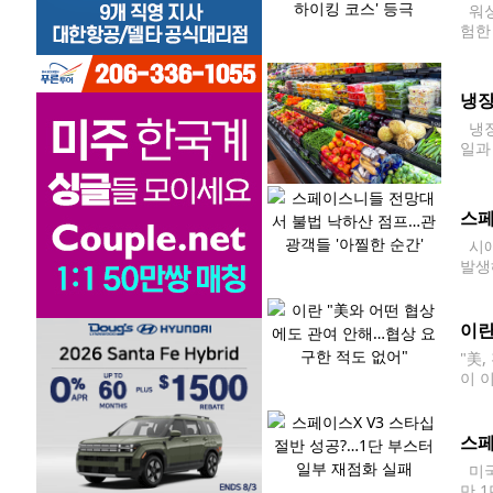
워싱
험한
석한
을 
냉장
냉장
일과
는 
스페
시애
발생
구매
이란
"美
이 
무력
스페
미국
만 