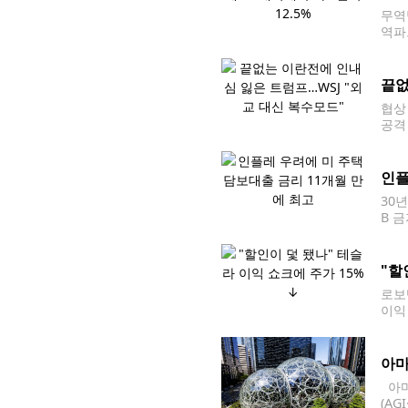
무역
역파
매 및
과했
끝없
협상
공격
대통
트저널
인플
30
B 
고치
6.5
"할
로보
이익
(현
낸셜
아마
아마
(AG