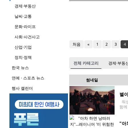
경제·부동산
날씨·교통
문화·라이프
사회·사건사고
처음
«
1
2
3
4
산업·기업
정치·정책
전체 카테고리
경제·부동
한국 뉴스
연예 · 스포츠 뉴스
썸네일
행사 캘린더
별이
워싱
함께 
13
"아