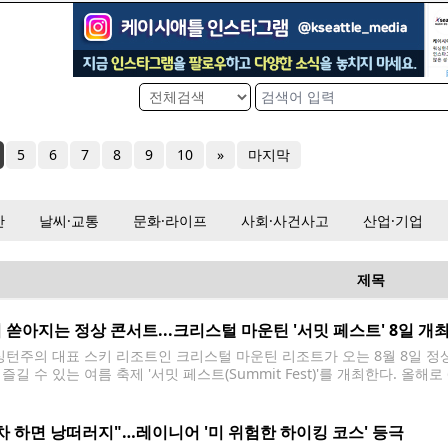
5
6
7
8
9
10
»
마지막
산
날씨·교통
문화·라이프
사회·사건사고
산업·기업
제목
 쏟아지는 정상 콘서트...크리스털 마운틴 '서밋 페스트' 8일 개
턴주의 대표 스키 리조트인 크리스털 마운틴 리조트가 오는 8월 8일 정상에
즐길 수 있는 여름 축제 '서밋 페스트(Summit Fest)'를 개최한다. 올
0m)에 위치한 정상에서 열리는 행사로, 워싱턴주에서 가장 높은 곳에서 열
차 하면 낭떠러지"…레이니어 '미 위험한 하이킹 코스' 등극