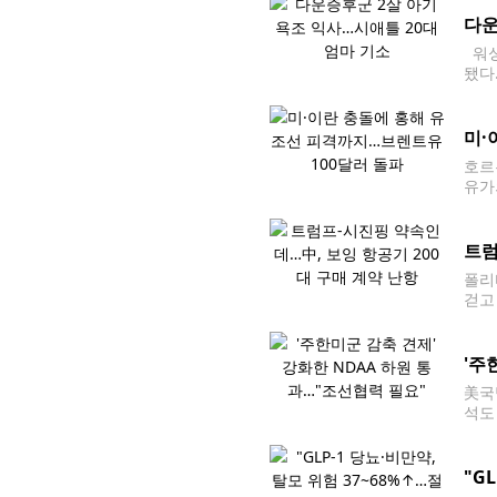
다운
워싱
됐다
에 
미·
호르
유가
던 
트럼
폴리
걷고
대통
'주
美국
석도
DB
"G