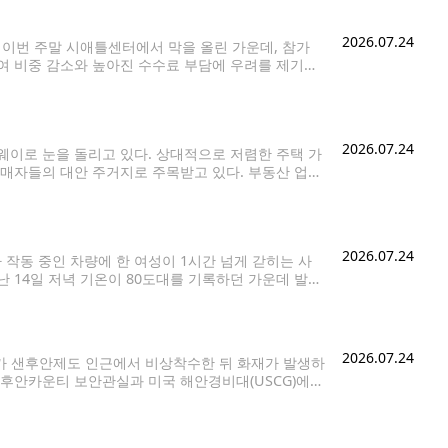
2026.07.24
)'이 이번 주말 시애틀센터에서 막을 올린 가운데, 참가
여 비중 감소와 높아진 수수료 부담에 우려를 제기했
o)'의 운영자 파비올라는 수년간 신청한
2026.07.24
이로 눈을 돌리고 있다. 상대적으로 저렴한 주택 가
구매자들의 대안 주거지로 주목받고 있다. 부동산 업계
로 인기를 유지해왔다. 올해 6월 기준 단독주택 중
2026.07.24
가 작동 중인 차량에 한 여성이 1시간 넘게 갇히는 사
 14일 저녁 기온이 80도대를 기록하던 가운데 발생
신고했다. 현장에 출동한 경찰은 여성이
2026.07.24
기가 샌후안제도 인근에서 비상착수한 뒤 화재가 발생하
샌후안카운티 보안관실과 미국 해안경비대(USCG)에
land) 인근 해상에서 발생했다. 사고 항공기는 시애틀
상비행기로,