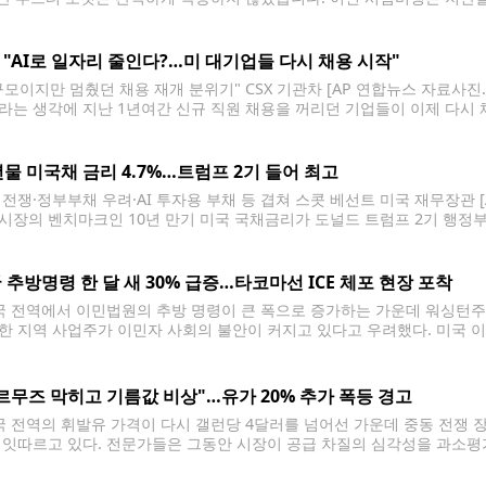
니다. 주요 외신에 따르면 스페이스X는 24일(현지시간) 미국 텍사스주 스
 탑재된 'V3 스타십' 기준으로는 지난 5월
J "AI로 일자리 줄인다?…미 대기업들 다시 채용 시작"
규모이지만 멈췄던 채용 재개 분위기" CSX 기관차 [AP 연합뉴스 자료사진.
라는 생각에 지난 1년여간 신규 직원 채용을 꺼리던 기업들이 이제 다시 
 분야에서 멈춰있던 직원 채용이 재개되는 분위기다. 월스트리트저널(WSJ)
까지
년물 미국채 금리 4.7%…트럼프 2기 들어 최고
 전쟁·정부부채 우려·AI 투자용 부채 등 겹쳐 스콧 베선트 미국 재무장관 [
시장의 벤치마크인 10년 만기 미국 국채금리가 도널드 트럼프 2기 행정부 
 대통령이 경제 전반에 걸친 비용 절감을 공약으로 내세우며 재집권했지만
 추방명령 한 달 새 30% 급증…타코마선 ICE 체포 현장 포착
 전역에서 이민법원의 추방 명령이 큰 폭으로 증가하는 가운데 워싱턴주 
한 지역 사업주가 이민자 사회의 불안이 커지고 있다고 우려했다. 미국 이
명령은 약 7만9천건으로 집계됐다. 이는 직전 두 달간 각각 약 6만건 수준
르무즈 막히고 기름값 비상"…유가 20% 추가 폭등 경고
 전역의 휘발유 가격이 다시 갤런당 4달러를 넘어선 가운데 중동 전쟁 
 잇따르고 있다. 전문가들은 그동안 시장이 공급 차질의 심각성을 과소평
 더욱 커질 수 있다고 분석했다. 최근 미국과 이란의 군사 충돌이 확대되