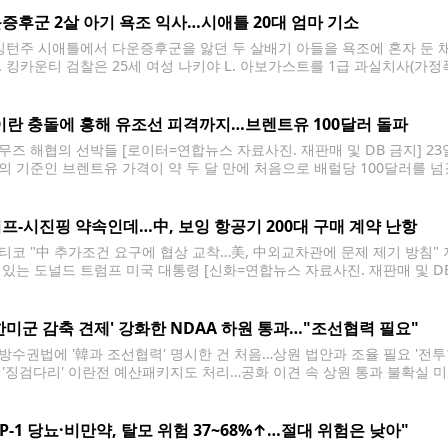
증후군 2살 아기 욕조 익사…시애틀 20대 엄마 기소
턴주 시애틀에서 다운증후군을 앓던 두 살배기 아들을 욕조에 혼자 둔 채 
. 킹카운티 검찰은 25세 여성 나키야 L. 아보가스트를 1급 과실치사(가정
따르면 사건은 지난 7월 9일 밤 시애틀 노스게이트 지역의 한 아파트에서 
이란 충돌에 홍해 유조선 피격까지…브렌트유 100달러 돌파
무즈 해협의 선박들 [로이터=연합뉴스 자료사진. 재판매 및 DB 금지] 2
의 기준인 브렌트유 가격이 약 두 달 만에 처음으로 배럴당 100달러를 넘겼
ICE 선물거래소에서 9월 인도분 브렌트유 선물 가격은 전장 대비 6.4% 오
프-시진핑 약속인데…中, 보잉 항공기 200대 구매 계약 난항
티코 "中 추가조건 요구에 협상 교착…美, 中외교차관에 문제 제기 방침" 
 있는 도널드 트럼프 미국 대통령 [신화=연합뉴스 자료사진. 재판매 및 D
령에게 약속한 미국 보잉 항공기 200대 구매 계획이 중국의 갑작스러운 
한미군 감축 견제' 강화한 NDAA 하원 통과…"조선협력 필요"
방수권법에 '韓과 조선협력' 명시한 건 처음…상원 법안과 조율 필요 '전투함
 '징검다리' 이란전 예산패키지도 처리…공화 이견 속 상원 통과 불확실 미
 금지] 주한미군 감축을 저지할 견제 장치를 강화하고 한국과의 조선 협력
LP-1 당뇨·비만약, 탈모 위험 37~68%↑…절대 위험은 낮아"