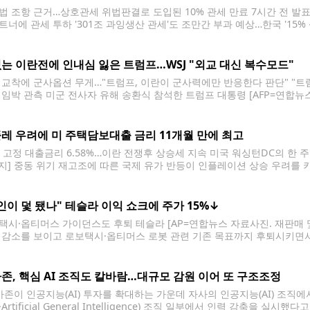
법 조항 근거…상호관세 위법판결로 도입된 10% 관세 만료 7시간 전 발표
트너에 관세 투하 '301조 과잉생산 관세'도 조만간 부과 예상…한국 '15% 
 DB 금지] 도널드 트럼프 미국 행정부는 23일(현지시간) 무역법 301조를 
다.
는 이란전에 인내심 잃은 트럼프…WSJ "외교 대신 복수모드"
 교착에 군사옵션 무게…"트럼프, 이란이 군사력에만 반응한다 판단" "트럼
 임박 관측 미군 전사자 유해 송환식 참석한 트럼프 대통령 [AFP=연합뉴스
령이 이란전 장기화와 협상 교착에 인내심을 잃으면서 이란에 대해 군사행
(WSJ)이 보도했다. 24일(현지시간) WSJ
레 우려에 미 주택담보대출 금리 11개월 만에 최고
년 고정 대출금리 6.58%…이란 전쟁후 상승세 지속 미국 워싱턴DC의 한 주
금지] 중동 위기 재고조에 따른 국제 유가 반등이 인플레이션 상승 우려를
를 기록했다. 23일(현지시간) 미국 국책 담보대출업체 프레디맥에 따르면
8%로
인이 덫 됐나" 테슬라 이익 쇼크에 주가 15%↓
택시·옵티머스 가이던스도 후퇴 테슬라 [AP=연합뉴스 자료사진. 재판매 및
 감소를 보이고 로보택시·옵티머스 로봇 관련 기존 목표까지 후퇴시키면서 
지시간) 뉴욕증시에서 14.5% 급락한 319.69달러로 마감했다. 하루 만에 
타임스(FT)에 따르면 테슬라는 전날 장 마감 후
존, 핵심 AI 조직도 칼바람…대규모 감원 이어 또 구조조정
존이 인공지능(AI) 투자를 확대하는 가운데 자사의 인공지능(AI) 조직에
I·Artificial General Intelligence) 조직 일부에서 인력 감축을