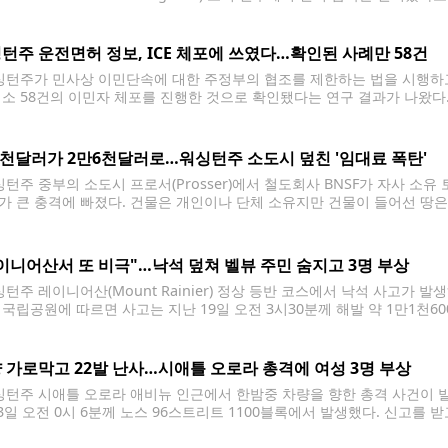
다. 회사 측은 "AI 분야는 빠르게 변화하고 있으며 고객에게 가장 중요한
며 "어려운 결정이었지만 핵심
턴주 운전면허 정보, ICE 체포에 쓰였다…확인된 사례만 58건
턴주가 민사상 이민단속에 대한 주정부의 협조를 제한하는 법을 시행하고
소 58건의 이민자 체포를 진행한 것으로 확인됐다는 연구 결과가 나왔다. 워싱턴
는 최근 공개한 보고서에서 연방 이민세관단속국(ICE)과 세관국경보호국(CBP)
워싱턴주 면허국(DOL)의 운전면허 및 차량 등록 정보를
2천달러가 2만6천달러로…워싱턴주 소도시 덮친 '임대료 폭탄'
턴주 중부의 소도시 프로서(Prosser)에서 철도회사 BNSF가 자사 소유
가 큰 충격에 빠졌다. 건물은 개인이나 단체 소유지만 건물이 들어선 땅은
사용료를 BNSF에 지급해 왔다. 지역 언론에 따르면 BNSF는 최근 프로
료를 통보했다.
이니어산서 또 비극"…낙석 덮쳐 벨뷰 주민 숨지고 3명 부상
턴주 레이니어산(Mount Rainier) 정상 등반 코스에서 낙석 사고가 발
 국립공원에 따르면 사고는 지난 19일 오전 3시30분께 해발 약 1만1천60
nt Cleaver)' 등반로에서 발생했다. 당시 서로 다른 두 개의 등반팀 소
 다이훙
 가로막고 22발 난사…시애틀 오로라 총격에 여성 3명 부상
턴주 시애틀 오로라 애비뉴 인근에서 한밤중 차량을 향한 총격 사건이 발
23일 오전 0시 6분께 노스 96스트리트 1100블록에서 발생했다. 신고를 
 차량을 발견했다. 이후 성인 여성 3명이 시애틀의 워싱턴대 메디컬센터 노스웨스