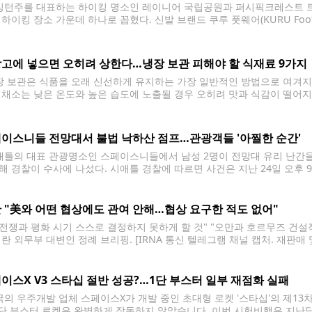
턴주를 대표하는 하이킹 명소인 레이니어 국립공원과 퍼시픽크레스트 트레일(Paci
 하이킹 장소 가운데 하나로 꼽혔다. 신발 브랜드 쿠루 풋웨어(KURU Foo
 결과, 태평양 북서부 지역에서는 레이니어 국립공원과 퍼시픽크레스트 
올렸다. 워싱턴주 레이니어 국립공원은
고에 넣으면 오히려 상한다…냉장 보관 피해야 할 식재료 9가지
 보관은 식품을 오래 신선하게 유지하는 가장 일반적인 방법으로 여겨지지
 채소는 낮은 온도와 높은 습도에 노출될 경우 오히려 맛과 식감이 떨어지
조언이 나왔다. 식품 전문 매체 올레시피(Allrecipes)는 최근 냉장고에 
이스니들 전망대서 불법 낙하산 점프…관광객들 '아찔한 순간'
틀의 대표 관광명소인 스페이스니들에서 남성 2명이 전망대 유리 난간을 
해 경찰이 수사에 나섰다. 시애틀 경찰에 따르면 사건은 지난 24일 오후 
해 전망대에 들어간 뒤 내부를 둘러보며 주변을 살피다가 화장실에 들어갔
 "美와 어떤 협상에도 관여 안해…협상 요구한 적도 없어"
, 전쟁과 평화 시기 스스로 결정하지 못하게 할 것" "오만과 호르무즈 건
이란 외무부 대변인 정례 브리핑. [IRNA 통신 텔레그램 채널 캡처. 재판매
 충돌이 사흘째 중단된 가운데, 이란 외무부는 미국과의 대화 재개에 선을
이스X V3 스타십 절반 성공?…1단 부스터 일부 재점화 실패
의 우주개발 업체 스페이스X가 개발 중인 초대형 로켓 '스타십'의 제1
1단 부스터 로켓은 완벽하게 작동하지 않았습니다. 이번 시험비행은 지난달