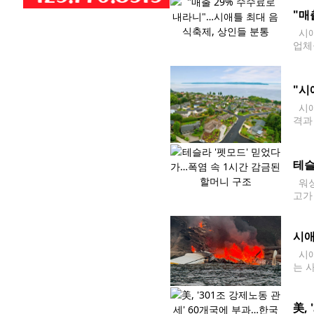
"매
시애
업체
다. 
"시
시애
격과
에 
간 
테슬
워싱
고가
했다
시애
시애
는 
따르
레이
美,