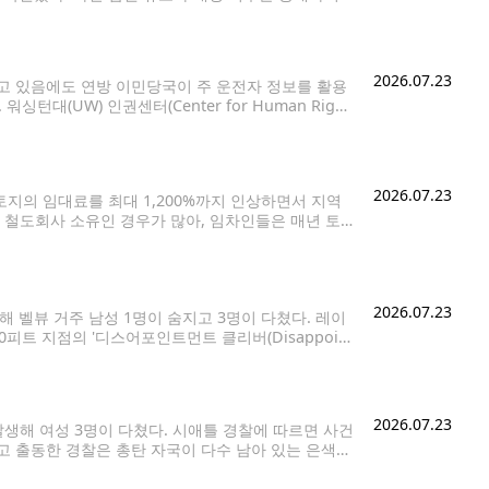
 사업에 집중하기 위해 일부 조직의 역할을 조정했
2026.07.23
 있음에도 연방 이민당국이 주 운전자 정보를 활용
대(UW) 인권센터(Center for Human Right
이 전국 법집행 정보공유망인 '엔렛츠(Nlets)'를 통
2026.07.23
 토지의 임대료를 최대 1,200%까지 인상하면서 지역
 철도회사 소유인 경우가 많아, 임차인들은 매년 토
서를 비롯해 야키마와 케니윅 일대 임차인들에게 새로운
2026.07.23
생해 벨뷰 거주 남성 1명이 숨지고 3명이 다쳤다. 레이
0피트 지점의 '디스어포인트먼트 클리버(Disappoint
속 등반객 6명이 낙석을 맞았으며, 이 가운데 벨뷰에 거주
2026.07.23
생해 여성 3명이 다쳤다. 시애틀 경찰에 따르면 사건
받고 출동한 경찰은 총탄 자국이 다수 남아 있는 은색
트(UW Medical Center