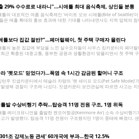
출 29% 수수료로 내라니"…시애틀 최대 음식축제, 상인들 분통
틀의 대표적인 여름 음식축제인 '바이트 오브 시애틀(Bite of Seattle
들은 매출 확대와 홍보 효과에 대한 기대를 나타내면서도 지역 업체의 참
올해 처음 축제에 참가하는 타코 전문점 '타코스 엘 요요(Tacos El Yoy
애틀보다 집값 절반?"…페더럴웨이, 첫 주택 구매자 몰린다
틀의 높은 집값에 부담을 느낀 실수요자들이 사우스 킹카운티의 페더럴웨
 최근 확충된 대중교통, 풍부한 공원과 생활환경이 맞물리면서 첫 주택 
따르면 페더럴웨이는 오랫동안 시애틀과 타코마 사이의 합리적인 주거지역으
거래가격은 67만7,500달러로
라 '펫모드' 믿었다가…폭염 속 1시간 감금된 할머니 구조
턴주 킷샙카운티에서 테슬라 차량의 '펫 세이프 모드(Pet Safe Mode)'
 발생해 경찰이 구조에 나섰다. 킷샙카운티 보안관실에 따르면 사고는 지난
. 시민들은 차량 안에 갇힌 여성이 도움을 요청하는 모습을 보고 911에 
틀발 수상비행기 추락…탑승객 11명 전원 구조, 1명 위독
틀 레이크유니언을 출발한 켄모어항공(Kenmore Air) 소속 수상비행
사고가 발생했다. 탑승객 11명 전원이 구조됐지만 1명이 중태에 빠졌다. 
면 사고는 23일 오후 5시 15분께 샌후안제도 수시아 아일랜드(Sucia Is
크유니언에서 로슈하버(Roche Harbor)로 향하던 켄모어항공 소속 수
 '301조 강제노동 관세' 60개국에 부과…한국 12.5%