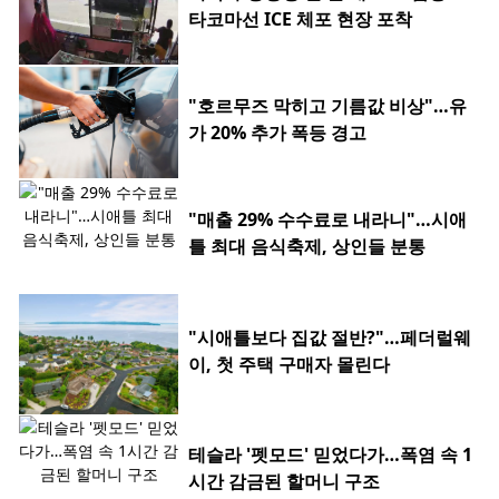
타코마선 ICE 체포 현장 포착
"호르무즈 막히고 기름값 비상"…유
가 20% 추가 폭등 경고
"매출 29% 수수료로 내라니"…시애
틀 최대 음식축제, 상인들 분통
"시애틀보다 집값 절반?"…페더럴웨
이, 첫 주택 구매자 몰린다
테슬라 '펫모드' 믿었다가…폭염 속 1
시간 감금된 할머니 구조