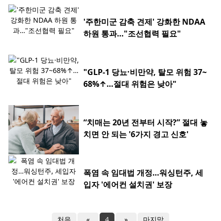
'주한미군 감축 견제' 강화한 NDAA
하원 통과…"조선협력 필요"
"GLP-1 당뇨·비만약, 탈모 위험 37~
68%↑…절대 위험은 낮아"
“치매는 20년 전부터 시작?” 절대 놓
치면 안 되는 '6가지 경고 신호'
폭염 속 임대법 개정…워싱턴주, 세
입자 '에어컨 설치권' 보장
처음
«
4
»
마지막