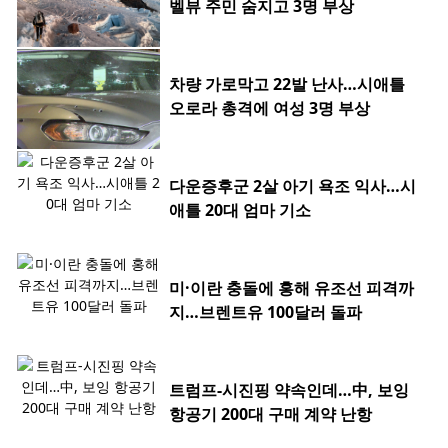
벨뷰 주민 숨지고 3명 부상
차량 가로막고 22발 난사…시애틀
오로라 총격에 여성 3명 부상
다운증후군 2살 아기 욕조 익사…시
애틀 20대 엄마 기소
미·이란 충돌에 홍해 유조선 피격까
지…브렌트유 100달러 돌파
트럼프-시진핑 약속인데…中, 보잉
항공기 200대 구매 계약 난항