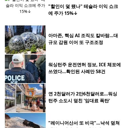
"할인이 덫 됐나" 테슬라 이익 쇼크
에 주가 15%↓
아마존, 핵심 AI 조직도 칼바람…대
규모 감원 이어 또 구조조정
워싱턴주 운전면허 정보, ICE 체포에
쓰였다…확인된 사례만 58건
연 2천달러가 2만6천달러로…워싱
턴주 소도시 덮친 '임대료 폭탄'
"레이니어산서 또 비극"…낙석 덮쳐