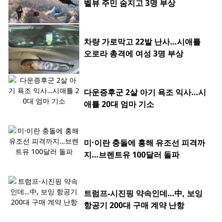
벨뷰 주민 숨지고 3명 부상
차량 가로막고 22발 난사…시애틀
오로라 총격에 여성 3명 부상
다운증후군 2살 아기 욕조 익사…시
애틀 20대 엄마 기소
미·이란 충돌에 홍해 유조선 피격까
지…브렌트유 100달러 돌파
트럼프-시진핑 약속인데…中, 보잉
항공기 200대 구매 계약 난항