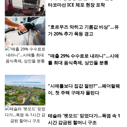
타코마선 ICE 체포 현장 포착
"호르무즈 막히고 기름값 비상"…유
가 20% 추가 폭등 경고
"매출 29% 수수료로 내라니"…시애
틀 최대 음식축제, 상인들 분통
"시애틀보다 집값 절반?"…페더럴웨
이, 첫 주택 구매자 몰린다
테슬라 '펫모드' 믿었다가…폭염 속 1
시간 감금된 할머니 구조