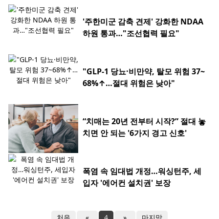
'주한미군 감축 견제' 강화한 NDAA
하원 통과…"조선협력 필요"
"GLP-1 당뇨·비만약, 탈모 위험 37~
68%↑…절대 위험은 낮아"
“치매는 20년 전부터 시작?” 절대 놓
치면 안 되는 '6가지 경고 신호'
폭염 속 임대법 개정…워싱턴주, 세
입자 '에어컨 설치권' 보장
처음
«
4
»
마지막