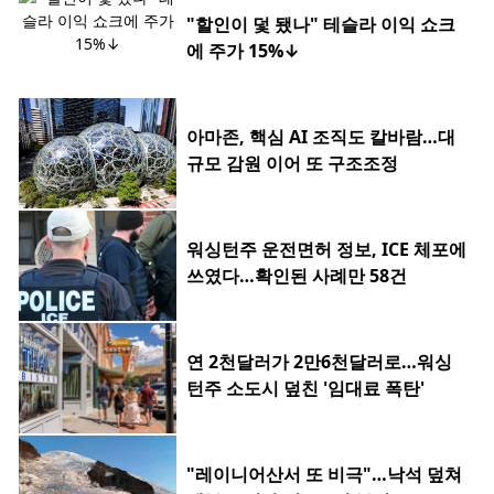
"할인이 덫 됐나" 테슬라 이익 쇼크
에 주가 15%↓
아마존, 핵심 AI 조직도 칼바람…대
규모 감원 이어 또 구조조정
워싱턴주 운전면허 정보, ICE 체포에
쓰였다…확인된 사례만 58건
연 2천달러가 2만6천달러로…워싱
턴주 소도시 덮친 '임대료 폭탄'
"레이니어산서 또 비극"…낙석 덮쳐