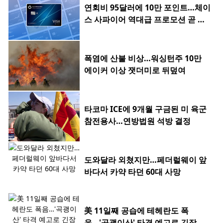
연회비 95달러에 10만 포인트…체이
스 사파이어 역대급 프로모션 곧 종
료
폭염에 산불 비상…워싱턴주 10만
에이커 이상 잿더미로 뒤덮여
타코마 ICE에 9개월 구금된 미 육군
참전용사…연방법원 석방 결정
도와달라 외쳤지만…페더럴웨이 앞
바다서 카약 타던 60대 사망
美 11일째 공습에 테헤란도 폭
음…'곡괭이산' 타격 예고로 긴장