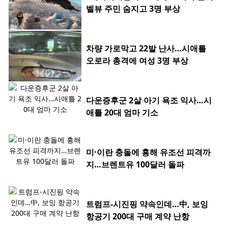
벨뷰 주민 숨지고 3명 부상
차량 가로막고 22발 난사…시애틀
오로라 총격에 여성 3명 부상
다운증후군 2살 아기 욕조 익사…시
애틀 20대 엄마 기소
미·이란 충돌에 홍해 유조선 피격까
지…브렌트유 100달러 돌파
트럼프-시진핑 약속인데…中, 보잉
항공기 200대 구매 계약 난항