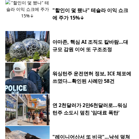
"할인이 덫 됐나" 테슬라 이익 쇼크
에 주가 15%↓
아마존, 핵심 AI 조직도 칼바람…대
규모 감원 이어 또 구조조정
워싱턴주 운전면허 정보, ICE 체포에
쓰였다…확인된 사례만 58건
연 2천달러가 2만6천달러로…워싱
턴주 소도시 덮친 '임대료 폭탄'
"레이니어산서 또 비극"…낙석 덮쳐