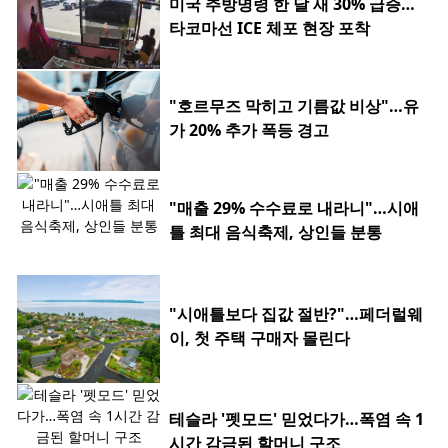
미국 추방명령 한 달 새 30% 급증…
타코마선 ICE 체포 현장 포착
"호르무즈 막히고 기름값 비상"…유
가 20% 추가 폭등 경고
"매출 29% 수수료로 내라니"…시애
틀 최대 음식축제, 상인들 분통
"시애틀보다 집값 절반?"…페더럴웨
이, 첫 주택 구매자 몰린다
테슬라 '펫모드' 믿었다가…폭염 속 1
시간 감금된 할머니 구조