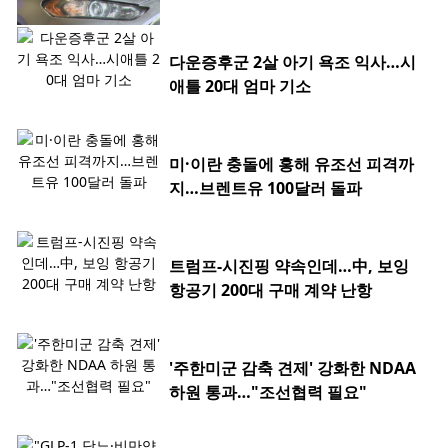
다운증후군 2살 아기 욕조 익사…시
애틀 20대 엄마 기소
미·이란 충돌에 홍해 유조선 피격까
지…브렌트유 100달러 돌파
트럼프-시진핑 약속인데…中, 보잉
항공기 200대 구매 계약 난항
'주한미군 감축 견제' 강화한 NDAA
하원 통과…"조선협력 필요"