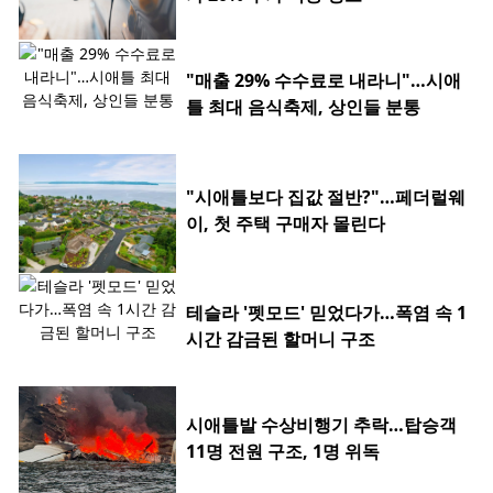
"매출 29% 수수료로 내라니"…시애
틀 최대 음식축제, 상인들 분통
"시애틀보다 집값 절반?"…페더럴웨
이, 첫 주택 구매자 몰린다
테슬라 '펫모드' 믿었다가…폭염 속 1
시간 감금된 할머니 구조
시애틀발 수상비행기 추락…탑승객
11명 전원 구조, 1명 위독