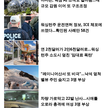
아마존, 핵심 AI 조직도 칼바람…대
규모 감원 이어 또 구조조정
워싱턴주 운전면허 정보, ICE 체포에
쓰였다…확인된 사례만 58건
연 2천달러가 2만6천달러로…워싱
턴주 소도시 덮친 '임대료 폭탄'
"레이니어산서 또 비극"…낙석 덮쳐
벨뷰 주민 숨지고 3명 부상
차량 가로막고 22발 난사…시애틀
오로라 총격에 여성 3명 부상