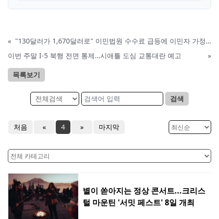
«
"130달러가 1,670달러로" 이민법원 수수료 급등에 이민자 가정 비명
이번 주말 I-5 북행 전면 통제…시애틀 도심 교통대란 예고
»
목록보기
검색
처음
«
4
»
마지막
별이 쏟아지는 정상 콘서트...크리스
털 마운틴 '서밋 페스트' 8일 개최