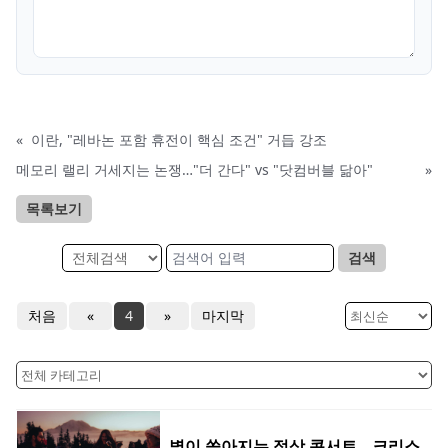
«
이란, "레바논 포함 휴전이 핵심 조건" 거듭 강조
메모리 랠리 거세지는 논쟁…"더 간다" vs "닷컴버블 닮아"
»
목록보기
검색
처음
«
4
»
마지막
별이 쏟아지는 정상 콘서트...크리스