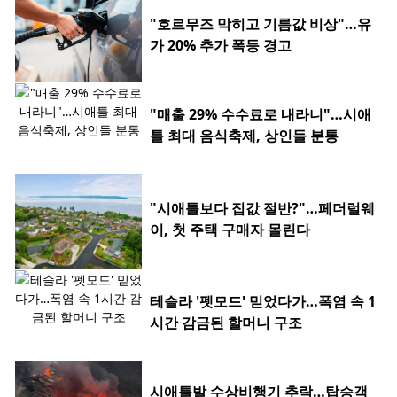
"호르무즈 막히고 기름값 비상"…유
가 20% 추가 폭등 경고
"매출 29% 수수료로 내라니"…시애
틀 최대 음식축제, 상인들 분통
"시애틀보다 집값 절반?"…페더럴웨
이, 첫 주택 구매자 몰린다
테슬라 '펫모드' 믿었다가…폭염 속 1
시간 감금된 할머니 구조
시애틀발 수상비행기 추락…탑승객