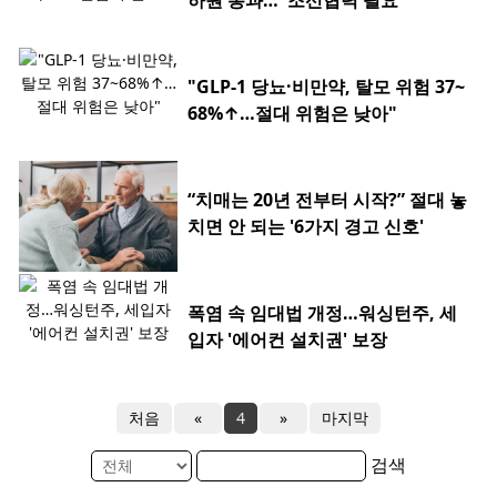
하원 통과…"조선협력 필요"
"GLP-1 당뇨·비만약, 탈모 위험 37~
68%↑…절대 위험은 낮아"
“치매는 20년 전부터 시작?” 절대 놓
치면 안 되는 '6가지 경고 신호'
폭염 속 임대법 개정…워싱턴주, 세
입자 '에어컨 설치권' 보장
처음
«
4
»
마지막
검색