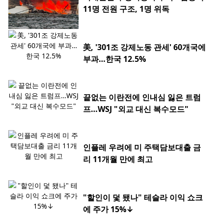
11명 전원 구조, 1명 위독
美, '301조 강제노동 관세' 60개국에
부과…한국 12.5%
끝없는 이란전에 인내심 잃은 트럼
프…WSJ "외교 대신 복수모드"
인플레 우려에 미 주택담보대출 금
리 11개월 만에 최고
"할인이 덫 됐나" 테슬라 이익 쇼크
에 주가 15%↓