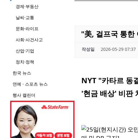
경제·부동산
날씨·교통
문화·라이프
"美, 걸프국 통한
사회·사건사고
작성일
2026-05-29 07:37
산업·기업
정치·정책
한국 뉴스
NYT "카타르 
연예 · 스포츠 뉴스
'현금 배상' 비판
행사 캘린더