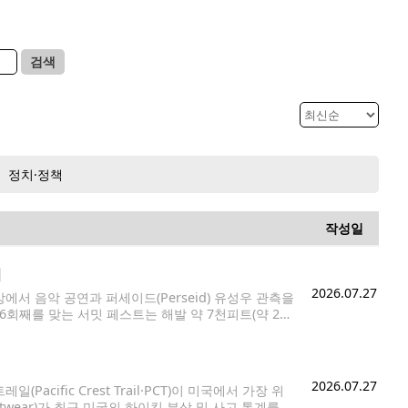
검색
정치·정책
작성일
최
2026.07.27
서 음악 공연과 퍼세이드(Perseid) 유성우 관측을
해로 6회째를 맞는 서밋 페스트는 해발 약 7천피트(약 2천
리는 야외 음악 공연으로 알려져 있다.
2026.07.27
fic Crest Trail·PCT)이 미국에서 가장 위
twear)가 최근 미국의 하이킹 부상 및 사고 통계를 분