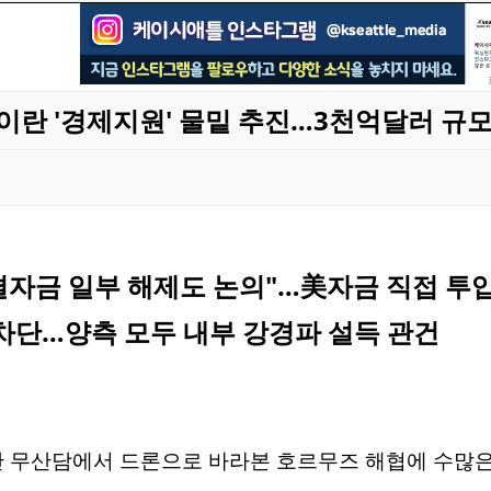
 이란 '경제지원' 물밑 추진…3천억달러 규모
동결자금 일부 해제도 논의"…美자금 직접 투
 차단…양측 모두 내부 강경파 설득 관건