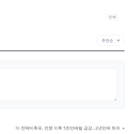
인쇄
미 전략비축유, 전쟁 이후 5천만배럴 급감…2년만에 최저
»