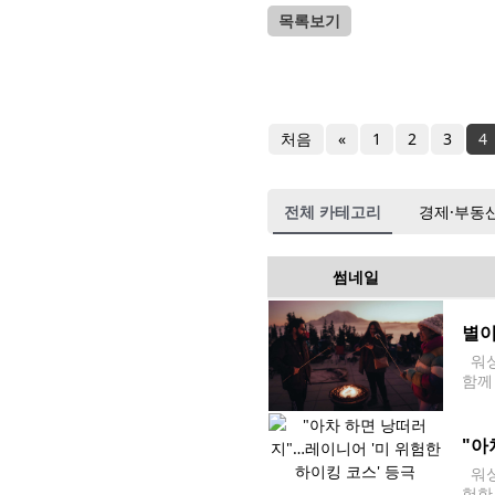
목록보기
처음
«
1
2
3
4
전체 카테고리
경제·부동
썸네일
별이
워싱
함께 
13
"아
워싱
험한