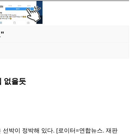
"
입 없을듯