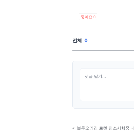
좋아요
0
전체
0
«
블루오리진 로켓 연소시험중 