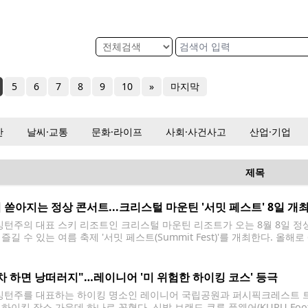
5
6
7
8
9
10
»
마지막
산
날씨·교통
문화·라이프
사회·사건사고
산업·기업
제목
 쏟아지는 정상 콘서트...크리스털 마운틴 '서밋 페스트' 8일 개
턴주의 대표 스키 리조트인 크리스털 마운틴 리조트가 오는 8월 8일 정상에
즐길 수 있는 여름 축제 '서밋 페스트(Summit Fest)'를 개최한다. 올
0m)에 위치한 정상에서 열리는 행사로, 워싱턴주에서 가장 높은 곳에서 열
차 하면 낭떠러지"…레이니어 '미 위험한 하이킹 코스' 등극
턴주를 대표하는 하이킹 명소인 레이니어 국립공원과 퍼시픽크레스트 트레일(Paci
 하이킹 장소 가운데 하나로 꼽혔다. 신발 브랜드 쿠루 풋웨어(KURU Foo