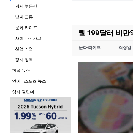
경제·부동산
날씨·교통
문화·라이프
월 199달러 비
사회·사건사고
문화·라이프
작성일
산업·기업
정치·정책
한국 뉴스
연예 · 스포츠 뉴스
행사 캘린더