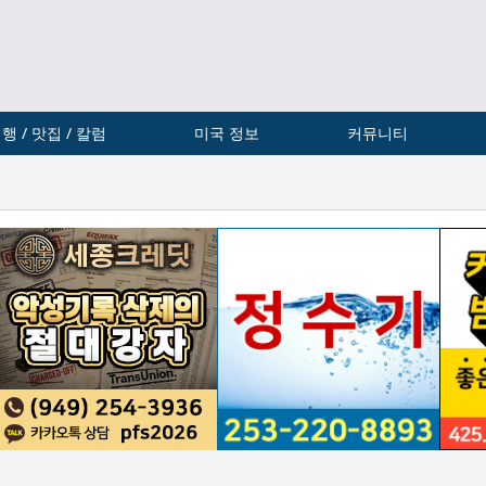
행 / 맛집 / 칼럼
미국 정보
커뮤니티