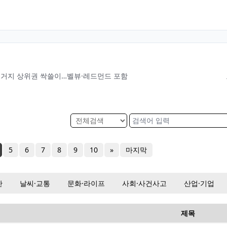
 주거지 상위권 싹쓸이…벨뷰·레드먼드 포함
5
6
7
8
9
10
»
마지막
산
날씨·교통
문화·라이프
사회·사건사고
산업·기업
제목