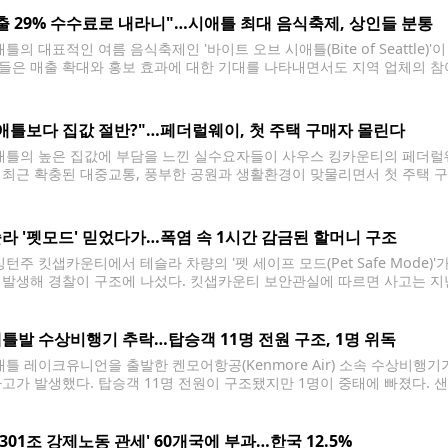
출 29% 수수료로 내라니"…시애틀 최대 음식축제, 상인들 분통
틀의 대표적인 여름 음식축제인 '바이트 오브 시애틀(Bite of Seattle
들은 매출 확대와 홍보 효과에 대한 기대를 나타내면서도 지역 업체의 참
올해 처음 축제에 참가하는 타코 전문점 '타코스 엘 요요(Tacos El Yoy
애틀보다 집값 절반?"…페더럴웨이, 첫 주택 구매자 몰린다
틀의 높은 집값에 부담을 느낀 실수요자들이 사우스 킹카운티의 페더럴웨
 최근 확충된 대중교통, 풍부한 공원과 생활환경이 맞물리면서 첫 주택 
따르면 페더럴웨이는 오랫동안 시애틀과 타코마 사이의 합리적인 주거지역으
거래가격은 67만7,500달러로
라 '펫모드' 믿었다가…폭염 속 1시간 감금된 할머니 구조
턴주 킷샙카운티에서 테슬라 차량의 '펫 세이프 모드(Pet Safe Mode)'
 발생해 경찰이 구조에 나섰다. 킷샙카운티 보안관실에 따르면 사고는 지난
. 시민들은 차량 안에 갇힌 여성이 도움을 요청하는 모습을 보고 911에 
틀발 수상비행기 추락…탑승객 11명 전원 구조, 1명 위독
틀 레이크유니언을 출발한 켄모어항공(Kenmore Air) 소속 수상비행
사고가 발생했다. 탑승객 11명 전원이 구조됐지만 1명이 중태에 빠졌다. 
면 사고는 23일 오후 5시 15분께 샌후안제도 수시아 아일랜드(Sucia Is
크유니언에서 로슈하버(Roche Harbor)로 향하던 켄모어항공 소속 수
 '301조 강제노동 관세' 60개국에 부과…한국 12.5%