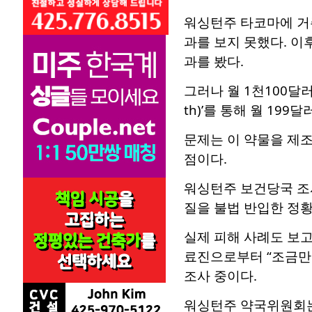
워싱턴주 타코마에 거주
과를 보지 못했다. 이후
과를 봤다.
그러나 월 1천100달러
th)’를 통해 월 19
문제는 이 약물을 제조·
점이다.
워싱턴주 보건당국 조
질을 불법 반입한 정황
실제 피해 사례도 보고
료진으로부터 “조금만
조사 중이다.
워싱턴주 약국위원회는