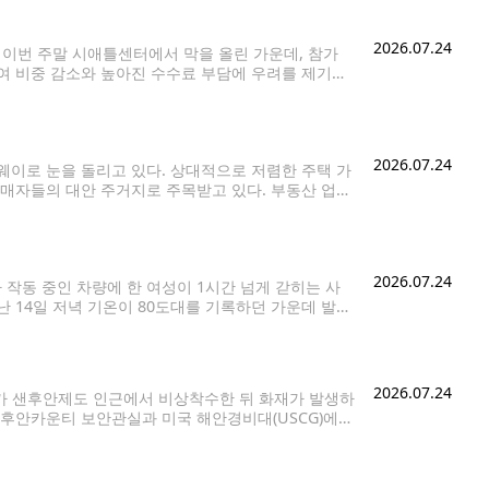
2026.07.24
)'이 이번 주말 시애틀센터에서 막을 올린 가운데, 참가
여 비중 감소와 높아진 수수료 부담에 우려를 제기했
o)'의 운영자 파비올라는 수년간 신청한
2026.07.24
이로 눈을 돌리고 있다. 상대적으로 저렴한 주택 가
구매자들의 대안 주거지로 주목받고 있다. 부동산 업계
로 인기를 유지해왔다. 올해 6월 기준 단독주택 중
2026.07.24
가 작동 중인 차량에 한 여성이 1시간 넘게 갇히는 사
 14일 저녁 기온이 80도대를 기록하던 가운데 발생
신고했다. 현장에 출동한 경찰은 여성이
2026.07.24
기가 샌후안제도 인근에서 비상착수한 뒤 화재가 발생하
샌후안카운티 보안관실과 미국 해안경비대(USCG)에
land) 인근 해상에서 발생했다. 사고 항공기는 시애틀
상비행기로,