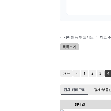
«
시애틀 동부 도시들, 미 최고
목록보기
처음
«
1
2
3
4
전체 카테고리
경제·부동
썸네일