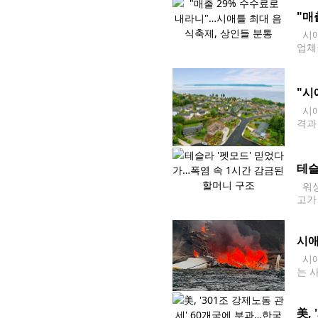
"매
시애
업체
다. 
"시
시애
격과
에 
간 
테슬
워싱
고가
했다
시애
시애
는 
따르
레이
美,