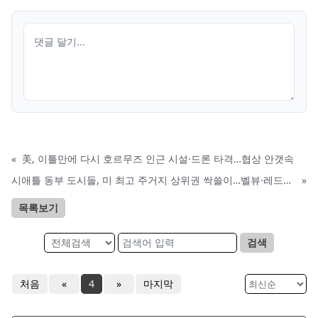
«
美, 이틀만에 다시 호르무즈 인근 시설·드론 타격…협상 안갯속
시애틀 동부 도시들, 미 최고 주거지 상위권 싹쓸이…벨뷰·레드먼드 포함
»
목록보기
검색
처음
«
4
»
마지막