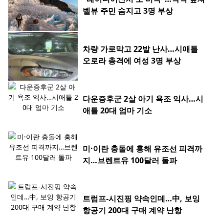
벨뷰 주민 숨지고 3명 부상
차량 가로막고 22발 난사…시애틀
오로라 총격에 여성 3명 부상
다운증후군 2살 아기 욕조 익사…시
애틀 20대 엄마 기소
미·이란 충돌에 홍해 유조선 피격까
지…브렌트유 100달러 돌파
트럼프-시진핑 약속인데…中, 보잉
항공기 200대 구매 계약 난항