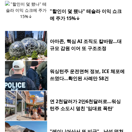
"할인이 덫 됐나" 테슬라 이익 쇼크
에 주가 15%↓
아마존, 핵심 AI 조직도 칼바람…대
규모 감원 이어 또 구조조정
워싱턴주 운전면허 정보, ICE 체포에
쓰였다…확인된 사례만 58건
연 2천달러가 2만6천달러로…워싱
턴주 소도시 덮친 '임대료 폭탄'
"레이니어산서 또 비극"…낙석 덮쳐