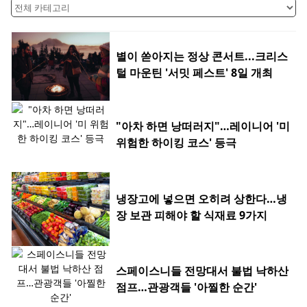
별이 쏟아지는 정상 콘서트...크리스
털 마운틴 '서밋 페스트' 8일 개최
"아차 하면 낭떠러지"…레이니어 '미
위험한 하이킹 코스' 등극
냉장고에 넣으면 오히려 상한다…냉
장 보관 피해야 할 식재료 9가지
스페이스니들 전망대서 불법 낙하산
점프…관광객들 '아찔한 순간'