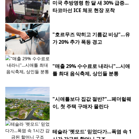
미국 추방명령 한 달 새 30% 급증…
타코마선 ICE 체포 현장 포착
"호르무즈 막히고 기름값 비상"…유
가 20% 추가 폭등 경고
"매출 29% 수수료로 내라니"…시애
틀 최대 음식축제, 상인들 분통
"시애틀보다 집값 절반?"…페더럴웨
이, 첫 주택 구매자 몰린다
테슬라 '펫모드' 믿었다가…폭염 속 1