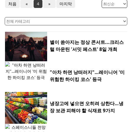
처음
«
4
»
마지막
별이 쏟아지는 정상 콘서트...크리스
털 마운틴 '서밋 페스트' 8일 개최
"아차 하면 낭떠러지"…레이니어 '미
위험한 하이킹 코스' 등극
냉장고에 넣으면 오히려 상한다…냉
장 보관 피해야 할 식재료 9가지