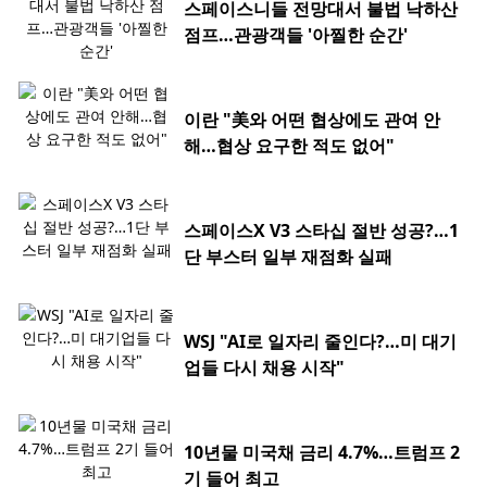
스페이스니들 전망대서 불법 낙하산
점프…관광객들 '아찔한 순간'
이란 "美와 어떤 협상에도 관여 안
해…협상 요구한 적도 없어"
스페이스X V3 스타십 절반 성공?…1
단 부스터 일부 재점화 실패
WSJ "AI로 일자리 줄인다?…미 대기
업들 다시 채용 시작"
10년물 미국채 금리 4.7%…트럼프 2
기 들어 최고