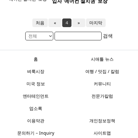
입자 '에어컨 설치권' 보장
처음
«
4
»
마지막
검색
홈
시애틀 뉴스
벼룩시장
여행 / 맛집 / 칼럼
미국 정보
커뮤니티
엔터테인먼트
전문가칼럼
업소록
이용약관
개인정보정책
문의하기 – Inquiry
사이트맵