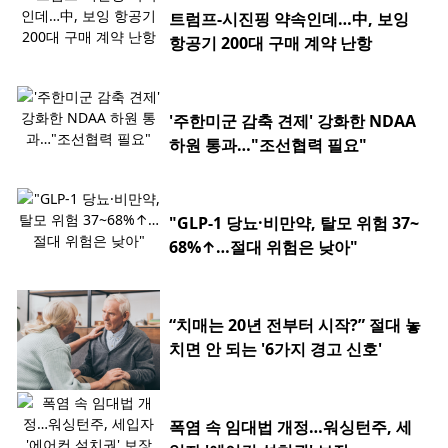
트럼프-시진핑 약속인데…中, 보잉
항공기 200대 구매 계약 난항
'주한미군 감축 견제' 강화한 NDAA
하원 통과…"조선협력 필요"
"GLP-1 당뇨·비만약, 탈모 위험 37~
68%↑…절대 위험은 낮아"
“치매는 20년 전부터 시작?” 절대 놓
치면 안 되는 '6가지 경고 신호'
폭염 속 임대법 개정…워싱턴주, 세