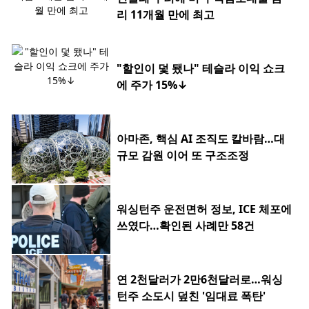
리 11개월 만에 최고
"할인이 덫 됐나" 테슬라 이익 쇼크
에 주가 15%↓
아마존, 핵심 AI 조직도 칼바람…대
규모 감원 이어 또 구조조정
워싱턴주 운전면허 정보, ICE 체포에
쓰였다…확인된 사례만 58건
연 2천달러가 2만6천달러로…워싱
턴주 소도시 덮친 '임대료 폭탄'