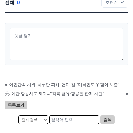
전체
0
«
이민단속 시위 '최루탄 피해' 앤디 김 "미국인도 위험에 노출"
美, 이란 항공사도 제재…"착륙·급유·항공권 판매 차단"
»
목록보기
검색