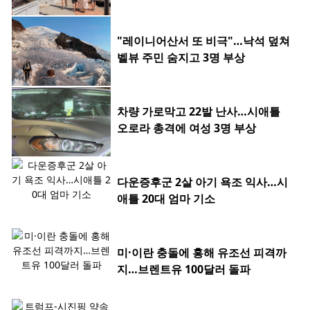
"레이니어산서 또 비극"…낙석 덮쳐
벨뷰 주민 숨지고 3명 부상
차량 가로막고 22발 난사…시애틀
오로라 총격에 여성 3명 부상
다운증후군 2살 아기 욕조 익사…시
애틀 20대 엄마 기소
미·이란 충돌에 홍해 유조선 피격까
지…브렌트유 100달러 돌파