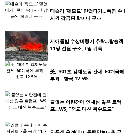
테슬라 '펫모드' 믿었다가…폭염 속 1
시간 감금된 할머니 구조
시애틀발 수상비행기 추락…탑승객
11명 전원 구조, 1명 위독
美, '301조 강제노동 관세' 60개국에
부과…한국 12.5%
끝없는 이란전에 인내심 잃은 트럼
프…WSJ "외교 대신 복수모드"
인플레 우려에 미 주택담보대출 금