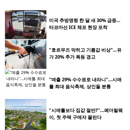
미국 추방명령 한 달 새 30% 급증…
타코마선 ICE 체포 현장 포착
"호르무즈 막히고 기름값 비상"…유
가 20% 추가 폭등 경고
"매출 29% 수수료로 내라니"…시애
틀 최대 음식축제, 상인들 분통
"시애틀보다 집값 절반?"…페더럴웨
이, 첫 주택 구매자 몰린다