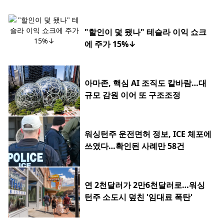
"할인이 덫 됐나" 테슬라 이익 쇼크
에 주가 15%↓
아마존, 핵심 AI 조직도 칼바람…대
규모 감원 이어 또 구조조정
워싱턴주 운전면허 정보, ICE 체포에
쓰였다…확인된 사례만 58건
연 2천달러가 2만6천달러로…워싱
턴주 소도시 덮친 '임대료 폭탄'