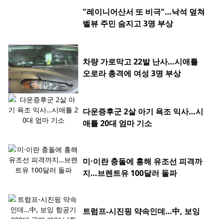
"레이니어산서 또 비극"…낙석 덮쳐
벨뷰 주민 숨지고 3명 부상
차량 가로막고 22발 난사…시애틀
오로라 총격에 여성 3명 부상
다운증후군 2살 아기 욕조 익사…시
애틀 20대 엄마 기소
미·이란 충돌에 홍해 유조선 피격까
지…브렌트유 100달러 돌파
트럼프-시진핑 약속인데…中, 보잉