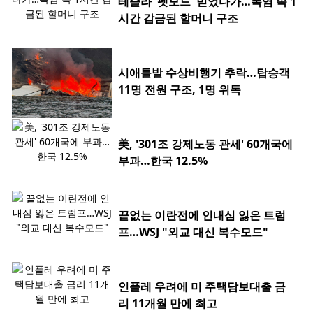
테슬라 '펫모드' 믿었다가…폭염 속 1
시간 감금된 할머니 구조
시애틀발 수상비행기 추락…탑승객
11명 전원 구조, 1명 위독
美, '301조 강제노동 관세' 60개국에
부과…한국 12.5%
끝없는 이란전에 인내심 잃은 트럼
프…WSJ "외교 대신 복수모드"
인플레 우려에 미 주택담보대출 금
리 11개월 만에 최고