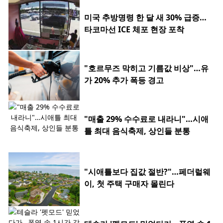
미국 추방명령 한 달 새 30% 급증…
타코마선 ICE 체포 현장 포착
"호르무즈 막히고 기름값 비상"…유
가 20% 추가 폭등 경고
"매출 29% 수수료로 내라니"…시애
틀 최대 음식축제, 상인들 분통
"시애틀보다 집값 절반?"…페더럴웨
이, 첫 주택 구매자 몰린다