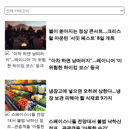
별이 쏟아지는 정상 콘서트...크리스
털 마운틴 '서밋 페스트' 8일 개최
"아차 하면 낭떠러지"…레이니어 '미
위험한 하이킹 코스' 등극
냉장고에 넣으면 오히려 상한다…냉
장 보관 피해야 할 식재료 9가지
스페이스니들 전망대서 불법 낙하산
점프…관광객들 '아찔한 순간'