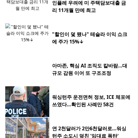
인플레 우려에 미 주택담보대출 금
리 11개월 만에 최고
"할인이 덫 됐나" 테슬라 이익 쇼크
에 주가 15%↓
아마존, 핵심 AI 조직도 칼바람…대
규모 감원 이어 또 구조조정
워싱턴주 운전면허 정보, ICE 체포에
쓰였다…확인된 사례만 58건
연 2천달러가 2만6천달러로…워싱
턴주 소도시 덮친 '임대료 폭탄'