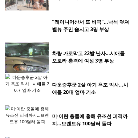
"레이니어산서 또 비극"…낙석 덮쳐
벨뷰 주민 숨지고 3명 부상
차량 가로막고 22발 난사…시애틀
오로라 총격에 여성 3명 부상
다운증후군 2살 아기 욕조 익사…시
애틀 20대 엄마 기소
미·이란 충돌에 홍해 유조선 피격까
지…브렌트유 100달러 돌파