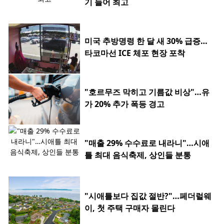
기 들어 최고
미국 추방명령 한 달 새 30% 급증…
타코마선 ICE 체포 현장 포착
"호르무즈 막히고 기름값 비상"…유
가 20% 추가 폭등 경고
"매출 29% 수수료로 내라니"…시애
틀 최대 음식축제, 상인들 분통
"시애틀보다 집값 절반?"…페더럴웨
이, 첫 주택 구매자 몰린다