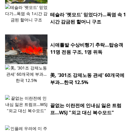
테슬라 '펫모드' 믿었다가…폭염 속 1
시간 감금된 할머니 구조
시애틀발 수상비행기 추락…탑승객
11명 전원 구조, 1명 위독
美, '301조 강제노동 관세' 60개국에
부과…한국 12.5%
끝없는 이란전에 인내심 잃은 트럼
프…WSJ "외교 대신 복수모드"