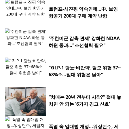
트럼프-시진핑 약속인데…中, 보잉
항공기 200대 구매 계약 난항
'주한미군 감축 견제' 강화한 NDAA
하원 통과…"조선협력 필요"
"GLP-1 당뇨·비만약, 탈모 위험 37~
68%↑…절대 위험은 낮아"
“치매는 20년 전부터 시작?” 절대 놓
치면 안 되는 '6가지 경고 신호'
폭염 속 임대법 개정…워싱턴주, 세