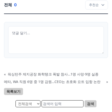
전체
0
«
워싱턴주 제지공장 화학탱크 폭발 참사…1명 사망·9명 실종
메타, WA 직원 6명 중 1명 감원…CEO는 초호화 요트 입항 논란
»
목록보기
검색