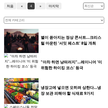
처음
«
4
»
마지막
별이 쏟아지는 정상 콘서트...크리스
털 마운틴 '서밋 페스트' 8일 개최
"아차 하면 낭떠러지"…레이니어 '미
위험한 하이킹 코스' 등극
냉장고에 넣으면 오히려 상한다…냉
장 보관 피해야 할 식재료 9가지