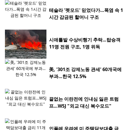
테슬라 '펫모드' 믿었다가…폭염 속 1
시간 감금된 할머니 구조
시애틀발 수상비행기 추락…탑승객
11명 전원 구조, 1명 위독
美, '301조 강제노동 관세' 60개국에
부과…한국 12.5%
끝없는 이란전에 인내심 잃은 트럼
프…WSJ "외교 대신 복수모드"
인플레 우려에 미 주택담보대출 금