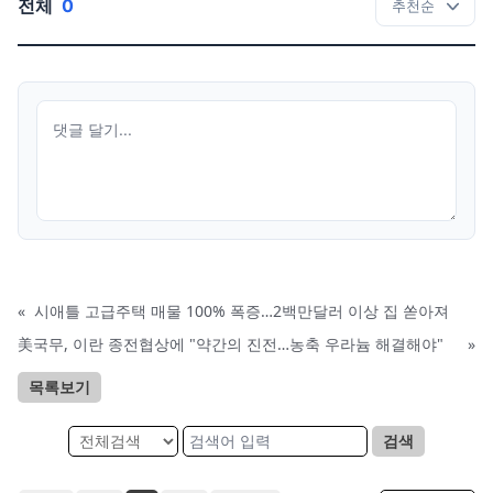
전체
0
«
시애틀 고급주택 매물 100% 폭증…2백만달러 이상 집 쏟아져
美국무, 이란 종전협상에 "약간의 진전…농축 우라늄 해결해야"
»
목록보기
검색