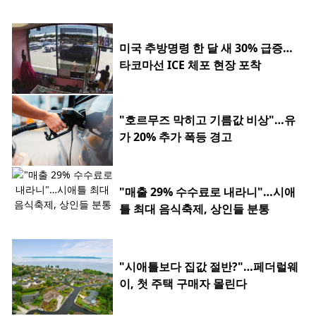
미국 추방명령 한 달 새 30% 급증…
타코마선 ICE 체포 현장 포착
"호르무즈 막히고 기름값 비상"…유
가 20% 추가 폭등 경고
"매출 29% 수수료로 내라니"…시애
틀 최대 음식축제, 상인들 분통
"시애틀보다 집값 절반?"…페더럴웨
이, 첫 주택 구매자 몰린다