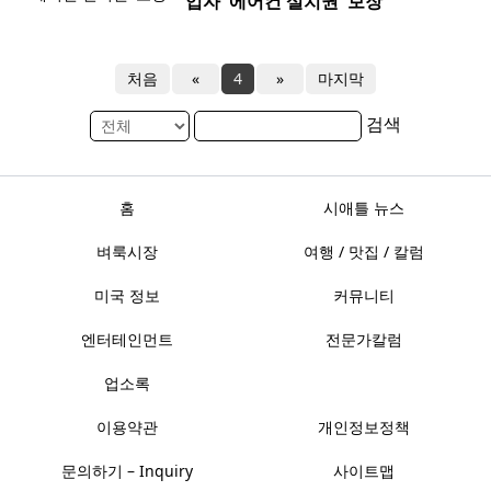
입자 '에어컨 설치권' 보장
처음
«
4
»
마지막
검색
홈
시애틀 뉴스
벼룩시장
여행 / 맛집 / 칼럼
미국 정보
커뮤니티
엔터테인먼트
전문가칼럼
업소록
이용약관
개인정보정책
문의하기 – Inquiry
사이트맵