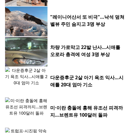
"레이니어산서 또 비극"…낙석 덮쳐
벨뷰 주민 숨지고 3명 부상
차량 가로막고 22발 난사…시애틀
오로라 총격에 여성 3명 부상
다운증후군 2살 아기 욕조 익사…시
애틀 20대 엄마 기소
미·이란 충돌에 홍해 유조선 피격까
지…브렌트유 100달러 돌파