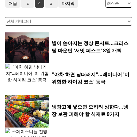
처음
«
4
»
마지막
별이 쏟아지는 정상 콘서트...크리스
털 마운틴 '서밋 페스트' 8일 개최
"아차 하면 낭떠러지"…레이니어 '미
위험한 하이킹 코스' 등극
냉장고에 넣으면 오히려 상한다…냉
장 보관 피해야 할 식재료 9가지