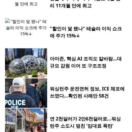
리 11개월 만에 최고
"할인이 덫 됐나" 테슬라 이익 쇼크
에 주가 15%↓
아마존, 핵심 AI 조직도 칼바람…대
규모 감원 이어 또 구조조정
워싱턴주 운전면허 정보, ICE 체포에
쓰였다…확인된 사례만 58건
연 2천달러가 2만6천달러로…워싱
턴주 소도시 덮친 '임대료 폭탄'