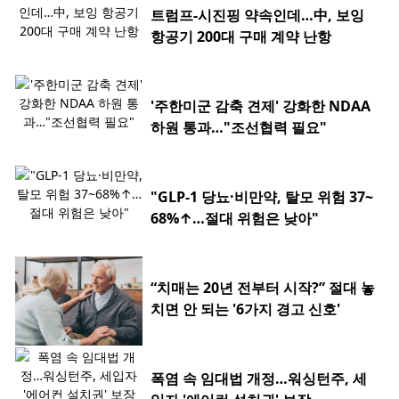
트럼프-시진핑 약속인데…中, 보잉
항공기 200대 구매 계약 난항
'주한미군 감축 견제' 강화한 NDAA
하원 통과…"조선협력 필요"
"GLP-1 당뇨·비만약, 탈모 위험 37~
68%↑…절대 위험은 낮아"
“치매는 20년 전부터 시작?” 절대 놓
치면 안 되는 '6가지 경고 신호'
폭염 속 임대법 개정…워싱턴주, 세