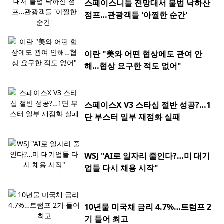
스페이스니들 전망대서 불법 낙하산
점프…관광객들 '아찔한 순간'
이란 "美와 어떤 협상에도 관여 안
해…협상 요구한 적도 없어"
스페이스X V3 스타십 절반 성공?…1
단 부스터 일부 재점화 실패
WSJ "AI로 일자리 줄인다?…미 대기
업들 다시 채용 시작"
10년물 미국채 금리 4.7%…트럼프 2
기 들어 최고