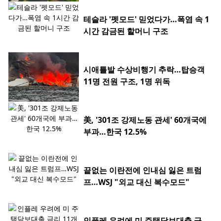
테슬라 '펫모드' 믿었다가…폭염 속 1
시간 감금된 할머니 구조
시애틀발 수상비행기 추락…탑승객
11명 전원 구조, 1명 위독
美, '301조 강제노동 관세' 60개국에
부과…한국 12.5%
끝없는 이란전에 인내심 잃은 트럼
프…WSJ "외교 대신 복수모드"
인플레 우려에 미 주택담보대출 금