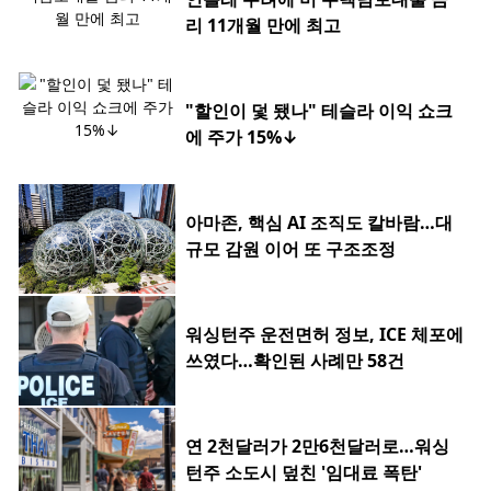
리 11개월 만에 최고
"할인이 덫 됐나" 테슬라 이익 쇼크
에 주가 15%↓
아마존, 핵심 AI 조직도 칼바람…대
규모 감원 이어 또 구조조정
워싱턴주 운전면허 정보, ICE 체포에
쓰였다…확인된 사례만 58건
연 2천달러가 2만6천달러로…워싱
턴주 소도시 덮친 '임대료 폭탄'