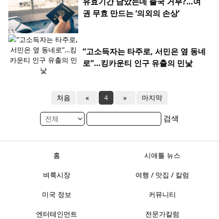
유효기간 남았는데 출국 거부?…여
권 무효 만드는 ‘의외의 손상’
“고소득자는 타주로, 서민은 옆 동네
로”…킹카운티 인구 유출의 민낯
처음
«
4
»
마지막
검색
홈
시애틀 뉴스
벼룩시장
여행 / 맛집 / 칼럼
미국 정보
커뮤니티
엔터테인먼트
전문가칼럼