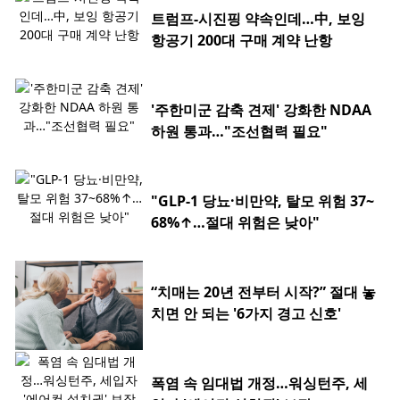
트럼프-시진핑 약속인데…中, 보잉
항공기 200대 구매 계약 난항
'주한미군 감축 견제' 강화한 NDAA
하원 통과…"조선협력 필요"
"GLP-1 당뇨·비만약, 탈모 위험 37~
68%↑…절대 위험은 낮아"
“치매는 20년 전부터 시작?” 절대 놓
치면 안 되는 '6가지 경고 신호'
폭염 속 임대법 개정…워싱턴주, 세