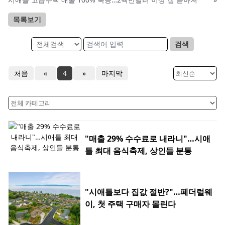
목록보기
검색
처음
«
4
»
마지막
"매출 29% 수수료로 내라니"…시애
틀 최대 음식축제, 상인들 분통
"시애틀보다 집값 절반?"…페더럴웨
이, 첫 주택 구매자 몰린다