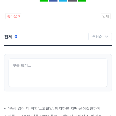
좋아요
0
인쇄
전체
0
«
“증상 없어 더 위험”…고혈압, 방치하면 치매·신장질환까지
시애틀 고급주택 매물 100% 폭증…2백만달러 이상 집 쏟아져
»