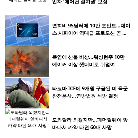
입자 '에어컨 설치권' 보장
연회비 95달러에 10만 포인트…체이
스 사파이어 역대급 프로모션 곧 종
료
폭염에 산불 비상…워싱턴주 10만
에이커 이상 잿더미로 뒤덮여
타코마 ICE에 9개월 구금된 미 육군
참전용사…연방법원 석방 결정
도와달라 외쳤지만…페더럴웨이 앞
바다서 카약 타던 60대 사망