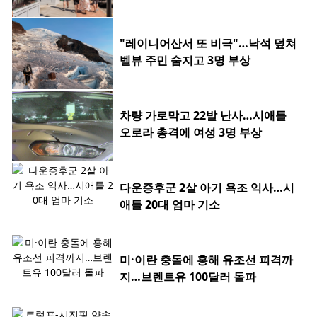
"레이니어산서 또 비극"…낙석 덮쳐
벨뷰 주민 숨지고 3명 부상
차량 가로막고 22발 난사…시애틀
오로라 총격에 여성 3명 부상
다운증후군 2살 아기 욕조 익사…시
애틀 20대 엄마 기소
미·이란 충돌에 홍해 유조선 피격까
지…브렌트유 100달러 돌파