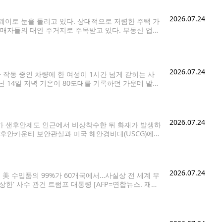
2026.07.24
이로 눈을 돌리고 있다. 상대적으로 저렴한 주택 가
구매자들의 대안 주거지로 주목받고 있다. 부동산 업계
로 인기를 유지해왔다. 올해 6월 기준 단독주택 중
2026.07.24
가 작동 중인 차량에 한 여성이 1시간 넘게 갇히는 사
 14일 저녁 기온이 80도대를 기록하던 가운데 발생
신고했다. 현장에 출동한 경찰은 여성이
2026.07.24
기가 샌후안제도 인근에서 비상착수한 뒤 화재가 발생하
샌후안카운티 보안관실과 미국 해안경비대(USCG)에
land) 인근 해상에서 발생했다. 사고 항공기는 시애틀
상비행기로,
2026.07.24
 美 수입품의 99%가 60개국에서…사실상 전 세계 무
상한' 사수 관건 트럼프 대통령 [AFP=연합뉴스. 재판
근거로 10∼12.5%의 '강제노동 관세'를 60개국에 부