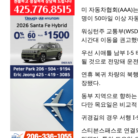
미 자동차협회(AAA)
명이 50마일 이상 자
워싱턴주 교통부(WSD
시간대 이동을 권고했
우선 시애틀 남부 I-
될 것으로 전망돼 운
연휴 복귀 차량의 북행
장됐다.
동부 지역으로 향하는 
다만 목요일은 비교적
귀경길의 경우 서행 I
스티븐스패스로 연결되