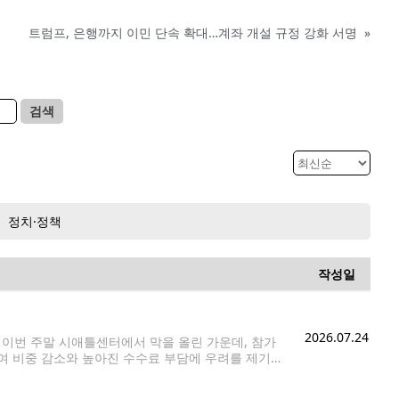
트럼프, 은행까지 이민 단속 확대…계좌 개설 규정 강화 서명
»
검색
정치·정책
작성일
2026.07.24
)'이 이번 주말 시애틀센터에서 막을 올린 가운데, 참가
여 비중 감소와 높아진 수수료 부담에 우려를 제기했
o)'의 운영자 파비올라는 수년간 신청한