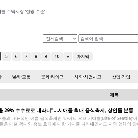
틀 주택시장 ‘절망 수준’
5
6
7
8
9
10
»
마지막
산
날씨·교통
문화·라이프
사회·사건사고
산업·기업
제목
출 29% 수수료로 내라니"…시애틀 최대 음식축제, 상인들 분통
틀의 대표적인 여름 음식축제인 '바이트 오브 시애틀(Bite of Seattle
들은 매출 확대와 홍보 효과에 대한 기대를 나타내면서도 지역 업체의 참
올해 처음 축제에 참가하는 타코 전문점 '타코스 엘 요요(Tacos El Yoy