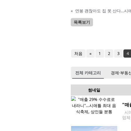
«
연봉 괜찮아도 집 못 산다…시애
목록보기
처음
«
1
2
3
4
전체 카테고리
경제·부동
썸네일
"매
시애
업체
다. 