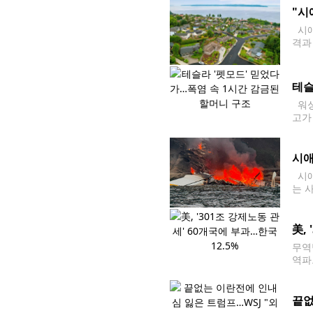
"시
시애
격과
에 
간 
테슬
워싱
고가
했다
시애
시애
는 
따르
레이
美,
무역
역파
매 및
과했
끝없