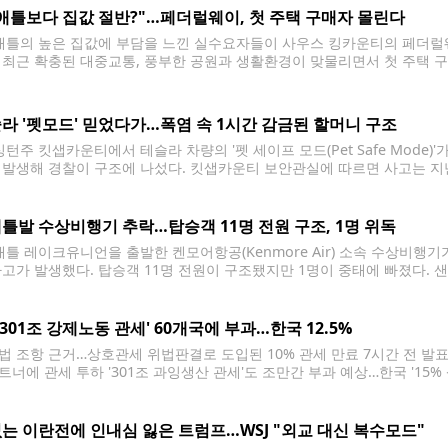
애틀보다 집값 절반?"…페더럴웨이, 첫 주택 구매자 몰린다
틀의 높은 집값에 부담을 느낀 실수요자들이 사우스 킹카운티의 페더럴웨
 최근 확충된 대중교통, 풍부한 공원과 생활환경이 맞물리면서 첫 주택 
따르면 페더럴웨이는 오랫동안 시애틀과 타코마 사이의 합리적인 주거지역으
거래가격은 67만7,500달러로
라 '펫모드' 믿었다가…폭염 속 1시간 감금된 할머니 구조
턴주 킷샙카운티에서 테슬라 차량의 '펫 세이프 모드(Pet Safe Mode)'
 발생해 경찰이 구조에 나섰다. 킷샙카운티 보안관실에 따르면 사고는 지난
. 시민들은 차량 안에 갇힌 여성이 도움을 요청하는 모습을 보고 911에 
틀발 수상비행기 추락…탑승객 11명 전원 구조, 1명 위독
틀 레이크유니언을 출발한 켄모어항공(Kenmore Air) 소속 수상비행
사고가 발생했다. 탑승객 11명 전원이 구조됐지만 1명이 중태에 빠졌다. 
면 사고는 23일 오후 5시 15분께 샌후안제도 수시아 아일랜드(Sucia Is
크유니언에서 로슈하버(Roche Harbor)로 향하던 켄모어항공 소속 수
 '301조 강제노동 관세' 60개국에 부과…한국 12.5%
법 조항 근거…상호관세 위법판결로 도입된 10% 관세 만료 7시간 전 발표
트너에 관세 투하 '301조 과잉생산 관세'도 조만간 부과 예상…한국 '15% 
 DB 금지] 도널드 트럼프 미국 행정부는 23일(현지시간) 무역법 301조를 
다.
는 이란전에 인내심 잃은 트럼프…WSJ "외교 대신 복수모드"