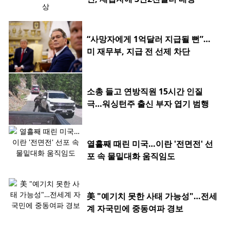
“사망자에게 1억달러 지급될 뻔”…
미 재무부, 지급 전 선제 차단
소총 들고 연방직원 15시간 인질
극…워싱턴주 출신 부자 엽기 범행
열흘째 때린 미국…이란 '전면전' 선
포 속 물밑대화 움직임도
美 "예기치 못한 사태 가능성"…전세
계 자국민에 중동여파 경보