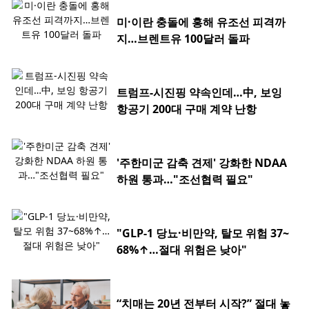
미·이란 충돌에 홍해 유조선 피격까
지…브렌트유 100달러 돌파
트럼프-시진핑 약속인데…中, 보잉
항공기 200대 구매 계약 난항
'주한미군 감축 견제' 강화한 NDAA
하원 통과…"조선협력 필요"
"GLP-1 당뇨·비만약, 탈모 위험 37~
68%↑…절대 위험은 낮아"
“치매는 20년 전부터 시작?” 절대 놓