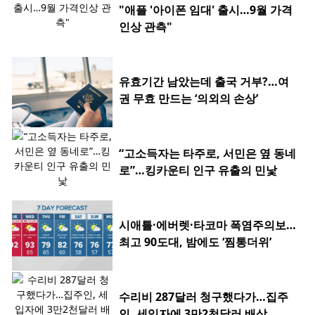
"애플 '아이폰 임대' 출시…9월 가격
인상 관측"
유효기간 남았는데 출국 거부?…여
권 무효 만드는 ‘의외의 손상’
“고소득자는 타주로, 서민은 옆 동네
로”…킹카운티 인구 유출의 민낯
시애틀·에버렛·타코마 폭염주의보…
최고 90도대, 밤에도 ‘찜통더위’
수리비 287달러 청구했다가…집주
인, 세입자에 3만2천달러 배상