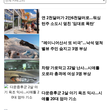
연 2천달러가 2만6천달러로…워싱
턴주 소도시 덮친 '임대료 폭탄'
"레이니어산서 또 비극"…낙석 덮쳐
벨뷰 주민 숨지고 3명 부상
차량 가로막고 22발 난사…시애틀
오로라 총격에 여성 3명 부상
다운증후군 2살 아기 욕조 익사…시
애틀 20대 엄마 기소