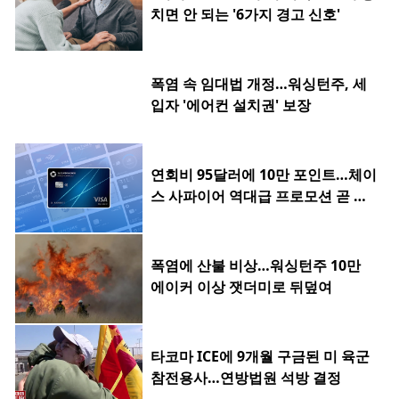
치면 안 되는 '6가지 경고 신호'
폭염 속 임대법 개정…워싱턴주, 세
입자 '에어컨 설치권' 보장
연회비 95달러에 10만 포인트…체이
스 사파이어 역대급 프로모션 곧 종
료
폭염에 산불 비상…워싱턴주 10만
에이커 이상 잿더미로 뒤덮여
타코마 ICE에 9개월 구금된 미 육군
참전용사…연방법원 석방 결정