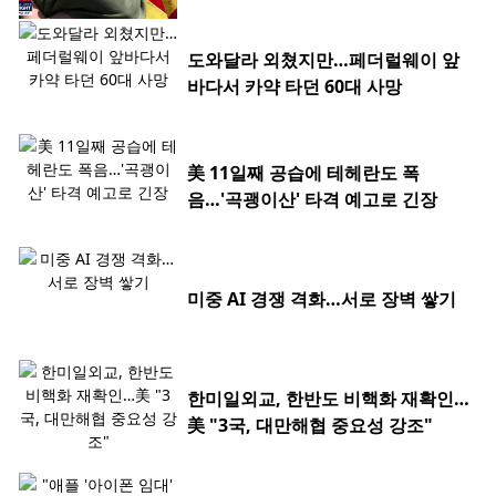
도와달라 외쳤지만…페더럴웨이 앞
바다서 카약 타던 60대 사망
美 11일째 공습에 테헤란도 폭
음…'곡괭이산' 타격 예고로 긴장
미중 AI 경쟁 격화…서로 장벽 쌓기
한미일외교, 한반도 비핵화 재확인…
美 "3국, 대만해협 중요성 강조"