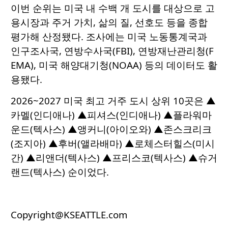
이번 순위는 미국 내 수백 개 도시를 대상으로 고
용시장과 주거 가치, 삶의 질, 선호도 등을 종합
평가해 산정됐다. 조사에는 미국 노동통계국과
인구조사국, 연방수사국(FBI), 연방재난관리청(F
EMA), 미국 해양대기청(NOAA) 등의 데이터도 활
용됐다.
2026~2027 미국 최고 거주 도시 상위 10곳은 ▲
카멜(인디애나) ▲피셔스(인디애나) ▲플라워마
운드(텍사스) ▲앵커니(아이오와) ▲존스크리크
(조지아) ▲후버(앨라배마) ▲로체스터힐스(미시
간) ▲리앤더(텍사스) ▲프리스코(텍사스) ▲슈거
랜드(텍사스) 순이었다.
Copyright@KSEATTLE.com