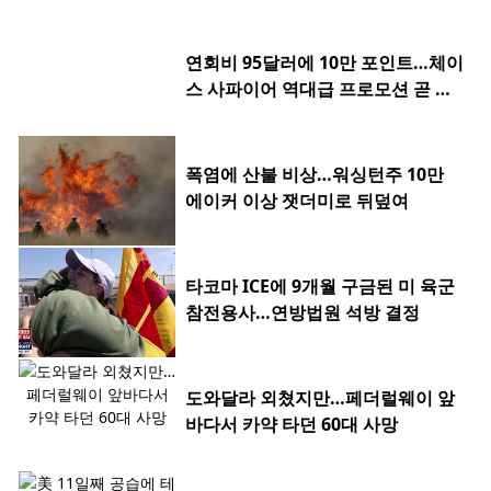
연회비 95달러에 10만 포인트…체이
스 사파이어 역대급 프로모션 곧 종
료
폭염에 산불 비상…워싱턴주 10만
에이커 이상 잿더미로 뒤덮여
타코마 ICE에 9개월 구금된 미 육군
참전용사…연방법원 석방 결정
도와달라 외쳤지만…페더럴웨이 앞
바다서 카약 타던 60대 사망