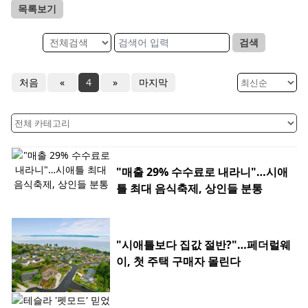
목록보기
검색
처음
«
4
»
마지막
"매출 29% 수수료로 내라니"…시애
틀 최대 음식축제, 상인들 분통
"시애틀보다 집값 절반?"…페더럴웨
이, 첫 주택 구매자 몰린다