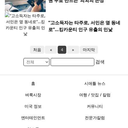
권 무효 만드는 ‘의외의 손상’
“고소득자는 타주로, 서민은 옆 동네
로”…킹카운티 인구 유출의 민낯
처음
«
4
»
마지막
검색
홈
시애틀 뉴스
벼룩시장
여행 / 맛집 / 칼럼
미국 정보
커뮤니티
엔터테인먼트
전문가칼럼