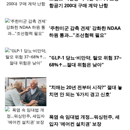
항공기 200대 구매 계약 난항
'주한미군 감축 견제' 강화한 NDAA
하원 통과…"조선협력 필요"
"GLP-1 당뇨·비만약, 탈모 위험 37~
68%↑…절대 위험은 낮아"
“치매는 20년 전부터 시작?” 절대 놓
치면 안 되는 '6가지 경고 신호'
폭염 속 임대법 개정…워싱턴주, 세
입자 '에어컨 설치권' 보장