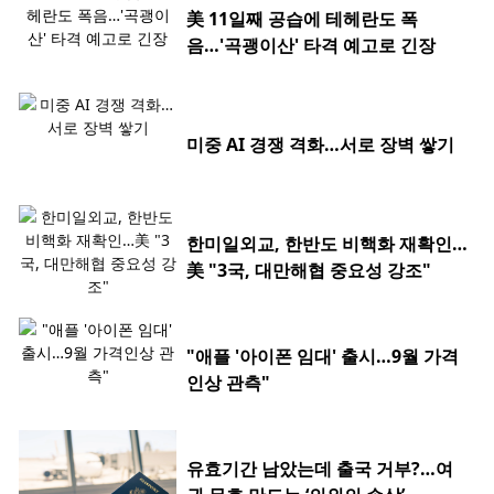
美 11일째 공습에 테헤란도 폭
음…'곡괭이산' 타격 예고로 긴장
미중 AI 경쟁 격화…서로 장벽 쌓기
한미일외교, 한반도 비핵화 재확인…
美 "3국, 대만해협 중요성 강조"
"애플 '아이폰 임대' 출시…9월 가격
인상 관측"
유효기간 남았는데 출국 거부?…여