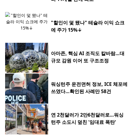
"할인이 덫 됐나" 테슬라 이익 쇼크
에 주가 15%↓
아마존, 핵심 AI 조직도 칼바람…대
규모 감원 이어 또 구조조정
워싱턴주 운전면허 정보, ICE 체포에
쓰였다…확인된 사례만 58건
연 2천달러가 2만6천달러로…워싱
턴주 소도시 덮친 '임대료 폭탄'