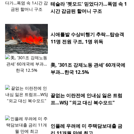
테슬라 '펫모드' 믿었다가…폭염 속 1
시간 감금된 할머니 구조
시애틀발 수상비행기 추락…탑승객
11명 전원 구조, 1명 위독
美, '301조 강제노동 관세' 60개국에
부과…한국 12.5%
끝없는 이란전에 인내심 잃은 트럼
프…WSJ "외교 대신 복수모드"
인플레 우려에 미 주택담보대출 금
리 11개월 만에 최고