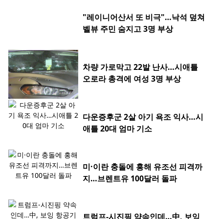
"레이니어산서 또 비극"…낙석 덮쳐
벨뷰 주민 숨지고 3명 부상
차량 가로막고 22발 난사…시애틀
오로라 총격에 여성 3명 부상
다운증후군 2살 아기 욕조 익사…시
애틀 20대 엄마 기소
미·이란 충돌에 홍해 유조선 피격까
지…브렌트유 100달러 돌파
트럼프-시진핑 약속인데…中, 보잉