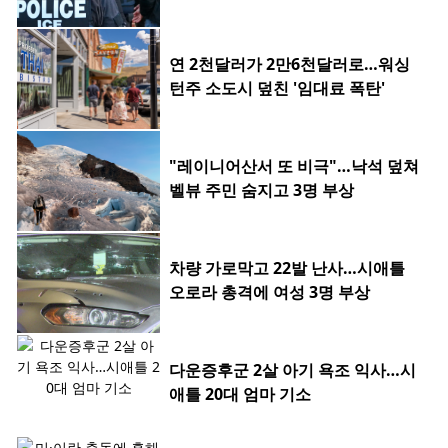
연 2천달러가 2만6천달러로…워싱
턴주 소도시 덮친 '임대료 폭탄'
"레이니어산서 또 비극"…낙석 덮쳐
벨뷰 주민 숨지고 3명 부상
차량 가로막고 22발 난사…시애틀
오로라 총격에 여성 3명 부상
다운증후군 2살 아기 욕조 익사…시
애틀 20대 엄마 기소