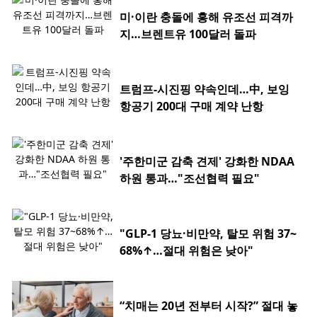
미·이란 충돌에 홍해 유조선 피격까
지…브렌트유 100달러 돌파
트럼프-시진핑 약속인데…中, 보잉
항공기 200대 구매 계약 난항
'주한미군 감축 견제' 강화한 NDAA
하원 통과…"조선협력 필요"
"GLP-1 당뇨·비만약, 탈모 위험 37~
68%↑…절대 위험은 낮아"
“치매는 20년 전부터 시작?” 절대 놓