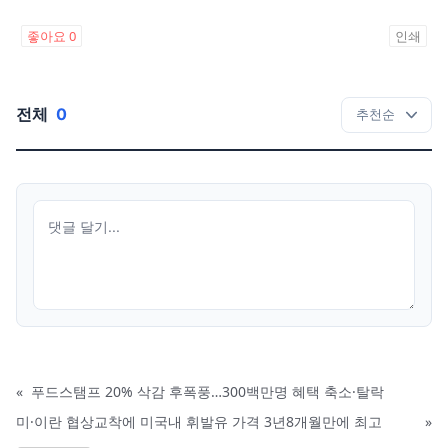
좋아요
0
인쇄
전체
0
«
푸드스탬프 20% 삭감 후폭풍…300백만명 혜택 축소·탈락
미·이란 협상교착에 미국내 휘발유 가격 3년8개월만에 최고
»