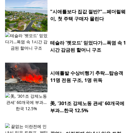
"시애틀보다 집값 절반?"…페더럴웨
이, 첫 주택 구매자 몰린다
테슬라 '펫모드' 믿었다가…폭염 속 1
시간 감금된 할머니 구조
시애틀발 수상비행기 추락…탑승객
11명 전원 구조, 1명 위독
美, '301조 강제노동 관세' 60개국에
부과…한국 12.5%