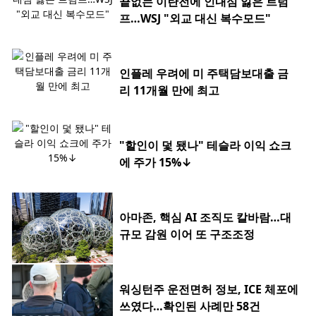
끝없는 이란전에 인내심 잃은 트럼
프…WSJ "외교 대신 복수모드"
인플레 우려에 미 주택담보대출 금
리 11개월 만에 최고
"할인이 덫 됐나" 테슬라 이익 쇼크
에 주가 15%↓
아마존, 핵심 AI 조직도 칼바람…대
규모 감원 이어 또 구조조정
워싱턴주 운전면허 정보, ICE 체포에
쓰였다…확인된 사례만 58건