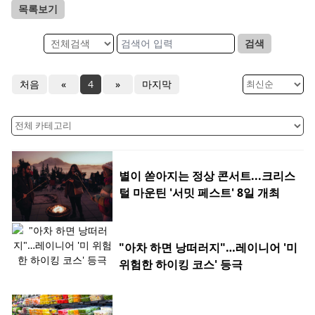
목록보기
검색
처음
«
4
»
마지막
별이 쏟아지는 정상 콘서트...크리스
털 마운틴 '서밋 페스트' 8일 개최
"아차 하면 낭떠러지"…레이니어 '미
위험한 하이킹 코스' 등극