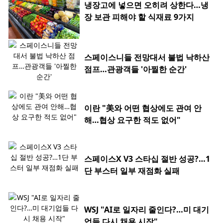
냉장고에 넣으면 오히려 상한다…냉
장 보관 피해야 할 식재료 9가지
스페이스니들 전망대서 불법 낙하산
점프…관광객들 '아찔한 순간'
이란 "美와 어떤 협상에도 관여 안
해…협상 요구한 적도 없어"
스페이스X V3 스타십 절반 성공?…1
단 부스터 일부 재점화 실패
WSJ "AI로 일자리 줄인다?…미 대기
업들 다시 채용 시작"