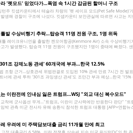
라 '펫모드' 믿었다가…폭염 속 1시간 감금된 할머니 구조
턴주 킷샙카운티에서 테슬라 차량의 '펫 세이프 모드(Pet Safe Mode)'
 발생해 경찰이 구조에 나섰다. 킷샙카운티 보안관실에 따르면 사고는 지난
. 시민들은 차량 안에 갇힌 여성이 도움을 요청하는 모습을 보고 911에 
틀발 수상비행기 추락…탑승객 11명 전원 구조, 1명 위독
틀 레이크유니언을 출발한 켄모어항공(Kenmore Air) 소속 수상비행
사고가 발생했다. 탑승객 11명 전원이 구조됐지만 1명이 중태에 빠졌다. 
면 사고는 23일 오후 5시 15분께 샌후안제도 수시아 아일랜드(Sucia Is
크유니언에서 로슈하버(Roche Harbor)로 향하던 켄모어항공 소속 수
 '301조 강제노동 관세' 60개국에 부과…한국 12.5%
법 조항 근거…상호관세 위법판결로 도입된 10% 관세 만료 7시간 전 발표
트너에 관세 투하 '301조 과잉생산 관세'도 조만간 부과 예상…한국 '15% 
 DB 금지] 도널드 트럼프 미국 행정부는 23일(현지시간) 무역법 301조를 
다.
는 이란전에 인내심 잃은 트럼프…WSJ "외교 대신 복수모드"
 교착에 군사옵션 무게…"트럼프, 이란이 군사력에만 반응한다 판단" "트럼
 임박 관측 미군 전사자 유해 송환식 참석한 트럼프 대통령 [AFP=연합뉴스
령이 이란전 장기화와 협상 교착에 인내심을 잃으면서 이란에 대해 군사행
(WSJ)이 보도했다. 24일(현지시간) WSJ
레 우려에 미 주택담보대출 금리 11개월 만에 최고
년 고정 대출금리 6.58%…이란 전쟁후 상승세 지속 미국 워싱턴DC의 한 주