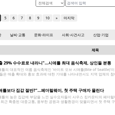
5
6
7
8
9
10
»
마지막
산
날씨·교통
문화·라이프
사회·사건사고
산업·기업
제목
출 29% 수수료로 내라니"…시애틀 최대 음식축제, 상인들 분통
틀의 대표적인 여름 음식축제인 '바이트 오브 시애틀(Bite of Seattle
들은 매출 확대와 홍보 효과에 대한 기대를 나타내면서도 지역 업체의 참
올해 처음 축제에 참가하는 타코 전문점 '타코스 엘 요요(Tacos El Yoy
애틀보다 집값 절반?"…페더럴웨이, 첫 주택 구매자 몰린다
틀의 높은 집값에 부담을 느낀 실수요자들이 사우스 킹카운티의 페더럴웨
 최근 확충된 대중교통, 풍부한 공원과 생활환경이 맞물리면서 첫 주택 
따르면 페더럴웨이는 오랫동안 시애틀과 타코마 사이의 합리적인 주거지역으
거래가격은 67만7,500달러로