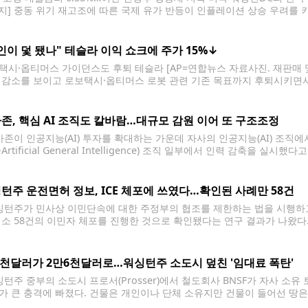
금지] 중동 위기 재고조에 따른 국제 유가 반등이 인플레이션 상승 우려를
를 기록했다. 23일(현지시간) 미국 국책 담보대출업체 프레디맥에 따르면
8%로
인이 덫 됐나" 테슬라 이익 쇼크에 주가 15%↓
택시·옵티머스 가이던스도 후퇴 테슬라 [AP=연합뉴스 자료사진. 재판매 및
 감소를 보이고 로보택시·옵티머스 로봇 관련 기존 목표까지 후퇴시키면서 
지시간) 뉴욕증시에서 14.5% 급락한 319.69달러로 마감했다. 하루 만에 
타임스(FT)에 따르면 테슬라는 전날 장 마감 후
존, 핵심 AI 조직도 칼바람…대규모 감원 이어 또 구조조정
존이 인공지능(AI) 투자를 확대하는 가운데 자사의 인공지능(AI) 조직에
I·Artificial General Intelligence) 조직 일부에서 인력 감축을
다. 회사 측은 "AI 분야는 빠르게 변화하고 있으며 고객에게 가장 중요한
며 "어려운 결정이었지만 핵심
턴주 운전면허 정보, ICE 체포에 쓰였다…확인된 사례만 58건
턴주가 민사상 이민단속에 대한 주정부의 협조를 제한하는 법을 시행하고
소 58건의 이민자 체포를 진행한 것으로 확인됐다는 연구 결과가 나왔다. 워싱턴
는 최근 공개한 보고서에서 연방 이민세관단속국(ICE)과 세관국경보호국(CBP)
워싱턴주 면허국(DOL)의 운전면허 및 차량 등록 정보를
2천달러가 2만6천달러로…워싱턴주 소도시 덮친 '임대료 폭탄'
턴주 중부의 소도시 프로서(Prosser)에서 철도회사 BNSF가 자사 소유
가 큰 충격에 빠졌다. 건물은 개인이나 단체 소유지만 건물이 들어선 땅은
사용료를 BNSF에 지급해 왔다. 지역 언론에 따르면 BNSF는 최근 프로