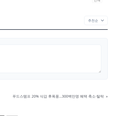
인쇄
푸드스탬프 20% 삭감 후폭풍…300백만명 혜택 축소·탈락
»