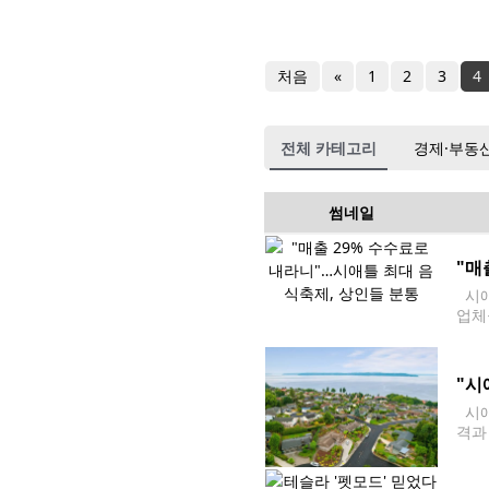
처음
«
1
2
3
4
전체 카테고리
경제·부동
썸네일
"매
시애
업체
다. 
"시
시애
격과
에 
간 