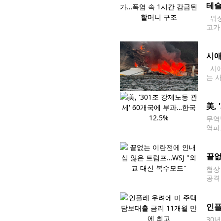
테슬
워싱
고가
했다
시애
시애
는 
따르
레이
美,
무역
역파
매 및
과했
끝없
협상
공격
대통
트저널
인플
30