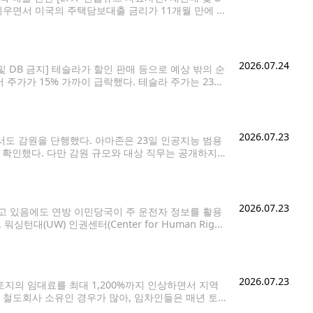
 키우면서 미국의 주택담보대출 금리가 11개월 만에 최
 미국의 30년 고정금리 주택담보대출의 평균 금리는
2026.07.24
 DB 금지] 테슬라가 할인 판매 등으로 예상 밖의 순
주가가 15% 가까이 급락했다. 테슬라 주가는 23일
시가총액 2천150억달러(약 317조원)가 증발했다. 파이
2026.07.23
서도 감원을 단행했다. 아마존은 23일 인공지능 범용
 실시했다고 확인했다. 다만 감원 규모와 대상 직무는 공개하지
 사업에 집중하기 위해 일부 조직의 역할을 조정했
2026.07.23
 있음에도 연방 이민당국이 주 운전자 정보를 활용
대(UW) 인권센터(Center for Human Right
이 전국 법집행 정보공유망인 '엔렛츠(Nlets)'를 통
2026.07.23
 토지의 임대료를 최대 1,200%까지 인상하면서 지역
 철도회사 소유인 경우가 많아, 임차인들은 매년 토
서를 비롯해 야키마와 케니윅 일대 임차인들에게 새로운