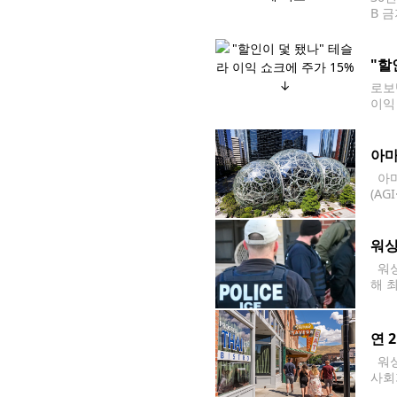
B 
고치
6.5
"할
로보
이익
(현
낸셜
아마
아마
(AG
않았
다"
워싱
워싱
해 최
s)
해 
연 
워싱
사회
지 