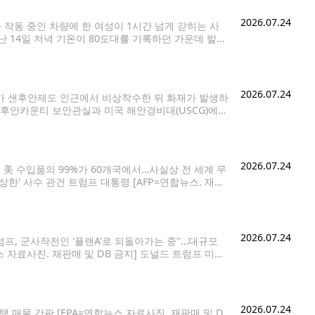
2026.07.24
가 작동 중인 차량에 한 여성이 1시간 넘게 갇히는 사
 14일 저녁 기온이 80도대를 기록하던 가운데 발생
신고했다. 현장에 출동한 경찰은 여성이
2026.07.24
기가 샌후안제도 인근에서 비상착수한 뒤 화재가 발생하
샌후안카운티 보안관실과 미국 해안경비대(USCG)에
land) 인근 해상에서 발생했다. 사고 항공기는 시애틀
상비행기로,
2026.07.24
 美 수입품의 99%가 60개국에서…사실상 전 세계 무
상한' 사수 관건 트럼프 대통령 [AFP=연합뉴스. 재판
근거로 10∼12.5%의 '강제노동 관세'를 60개국에 부
2026.07.24
프, 군사작전인 '플랜A'로 되돌아가는 중"…대규모
 자료사진. 재판매 및 DB 금지] 도널드 트럼프 미국
동으로 '복수'하는 쪽으로 기울고 있다고 월스트리
2026.07.24
택 매물 간판 [EPA=연합뉴스 자료사진. 재판매 및 D