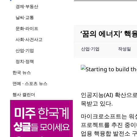
경제·부동산
날씨·교통
문화·라이프
‘꿈의 에너지’ 핵
사회·사건사고
산업·기업
작성일
산업·기업
정치·정책
한국 뉴스
연예 · 스포츠 뉴스
인공지능(AI) 확산으
행사 캘린더
목받고 있다.
마이크로소프트는 워싱
프로젝트를 추진 중이며
업용 핵융합 발전소 구