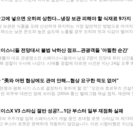
 결과, 태평양 북서부 지역에서는 레이니어 국립공원과 퍼시픽크레스트 
올렸다. 워싱턴주 레이니어 국립공원은
고에 넣으면 오히려 상한다…냉장 보관 피해야 할 식재료 9가지
 보관은 식품을 오래 신선하게 유지하는 가장 일반적인 방법으로 여겨지지
 채소는 낮은 온도와 높은 습도에 노출될 경우 오히려 맛과 식감이 떨어지
조언이 나왔다. 식품 전문 매체 올레시피(Allrecipes)는 최근 냉장고에 
이스니들 전망대서 불법 낙하산 점프…관광객들 '아찔한 순간'
틀의 대표 관광명소인 스페이스니들에서 남성 2명이 전망대 유리 난간을 
해 경찰이 수사에 나섰다. 시애틀 경찰에 따르면 사건은 지난 24일 오후 
해 전망대에 들어간 뒤 내부를 둘러보며 주변을 살피다가 화장실에 들어갔
 "美와 어떤 협상에도 관여 안해…협상 요구한 적도 없어"
, 전쟁과 평화 시기 스스로 결정하지 못하게 할 것" "오만과 호르무즈 건
이란 외무부 대변인 정례 브리핑. [IRNA 통신 텔레그램 채널 캡처. 재판매
 충돌이 사흘째 중단된 가운데, 이란 외무부는 미국과의 대화 재개에 선을
이스X V3 스타십 절반 성공?…1단 부스터 일부 재점화 실패
의 우주개발 업체 스페이스X가 개발 중인 초대형 로켓 '스타십'의 제1
1단 부스터 로켓은 완벽하게 작동하지 않았습니다. 이번 시험비행은 지난달
니다. 주요 외신에 따르면 스페이스X는 24일(현지시간) 미국 텍사스주 스