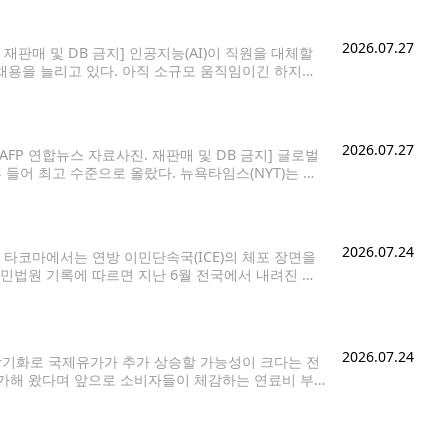
2026.07.27
 재판매 및 DB 금지] 인공지능(AI)이 직원을 대체할
채용을 늘리고 있다. 아직 소규모 움직임이긴 하지만,
은 철도 대기업 CSX부터 구글 모회사 알파벳에 이
2026.07.27
AFP 연합뉴스 자료사진. 재판매 및 DB 금지] 글로벌
들어 최고 수준으로 올랐다. 뉴욕타임스(NYT)는 트
, 그가 정책 성공의 척도로 삼는 미국채
2026.07.24
타코마에서는 연방 이민단속국(ICE)의 체포 장면을
민법원 기록에 따르면 지난 6월 전국에서 내려진 추
이었던 것보다 약 30% 증가한
2026.07.24
장기화로 국제유가가 추가 상승할 가능성이 크다는 전
가해 왔다며 앞으로 소비자들이 체감하는 연료비 부
면서 국제유가가 배럴당 100달러를 넘어섰다. 여기에