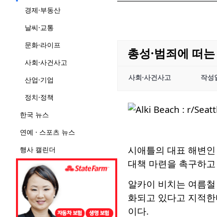
경제·부동산
날씨·교통
문화·라이프
총성·범죄에 떠는
사회·사건사고
사회·사건사고
작성
산업·기업
정치·정책
한국 뉴스
연예 · 스포츠 뉴스
시애틀의 대표 해변인 
행사 캘린더
대책 마련을 촉구하고 
알카이 비치는 여름철
화되고 있다고 지적한다
이다.