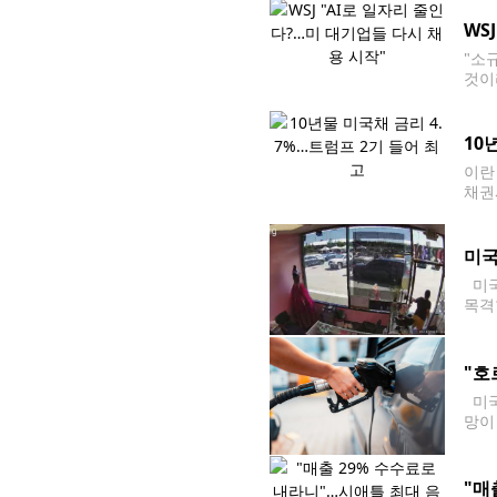
진이
WS
"소
것이
여러
르기
10
이란
채권
럼프
미국
미국
목격
방 
"호
미국
망이
담이
"매