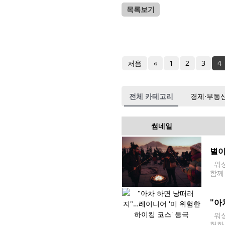
목록보기
처음
«
1
2
3
4
전체 카테고리
경제·부동
썸네일
별이
워싱
함께 
13
"아
워싱
험한