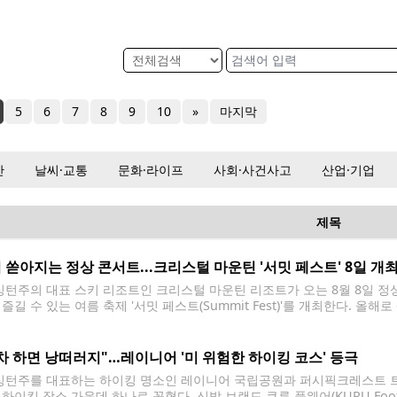
5
6
7
8
9
10
»
마지막
산
날씨·교통
문화·라이프
사회·사건사고
산업·기업
제목
 쏟아지는 정상 콘서트...크리스털 마운틴 '서밋 페스트' 8일 개
턴주의 대표 스키 리조트인 크리스털 마운틴 리조트가 오는 8월 8일 정상에
즐길 수 있는 여름 축제 '서밋 페스트(Summit Fest)'를 개최한다. 올
0m)에 위치한 정상에서 열리는 행사로, 워싱턴주에서 가장 높은 곳에서 열
차 하면 낭떠러지"…레이니어 '미 위험한 하이킹 코스' 등극
턴주를 대표하는 하이킹 명소인 레이니어 국립공원과 퍼시픽크레스트 트레일(Paci
 하이킹 장소 가운데 하나로 꼽혔다. 신발 브랜드 쿠루 풋웨어(KURU Foo