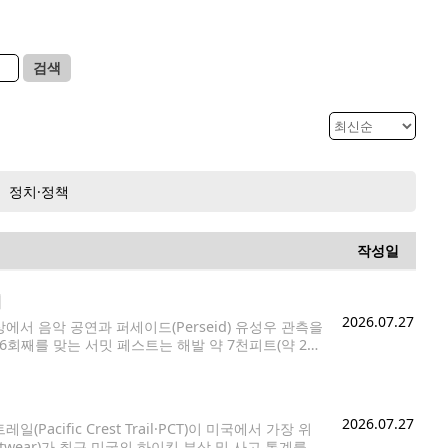
검색
정치·정책
작성일
최
2026.07.27
서 음악 공연과 퍼세이드(Perseid) 유성우 관측을
해로 6회째를 맞는 서밋 페스트는 해발 약 7천피트(약 2천
리는 야외 음악 공연으로 알려져 있다.
2026.07.27
fic Crest Trail·PCT)이 미국에서 가장 위
twear)가 최근 미국의 하이킹 부상 및 사고 통계를 분