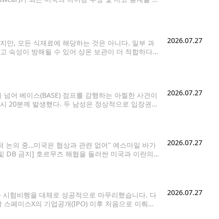
트레일이 전국에서 위험도가 높은 하이킹 명소에 이름
2026.07.27
만, 모든 식재료에 해당하는 것은 아니다. 일부 과
고 숙성이 방해될 수 있어 상온 보관이 더 적합하다
보관하지 않는 것이 좋은 과일과
2026.07.27
넘어 베이스(BASE) 점프를 감행하는 아찔한 사건이
9시 20분께 발생했다. 두 남성은 정상적으로 입장권을
으며, 이후 헬멧을 착용한 채 밖으로 나왔다.
2026.07.27
설적 논의 중…미국은 협상과 관련 없어" 에스마일 바가
 및 DB 금지] 호르무즈 해협을 둘러싼 미국과 이란의
 그으며
2026.07.27
3차 시험비행을 대체로 성공적으로 마무리했습니다. 다
 스페이스X의 기업공개(IPO) 이후 처음으로 이뤄진
타베이스에서 로켓을 발사했습니다. 신형 '랩터3' 엔