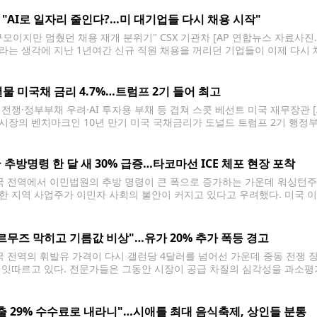
 탑재된 'V3 스타십' 기준으로는 지난 5월
J "AI로 일자리 줄인다?…미 대기업들 다시 채용 시작"
규모이지만 멈췄던 채용 재개 분위기" CSX 기관차 [AP 연합뉴스 자료사진.
라는 생각에 지난 1년여간 신규 직원 채용을 꺼리던 기업들이 이제 다시 
 분야에서 멈춰있던 직원 채용이 재개되는 분위기다. 월스트리트저널(WSJ)
까지
년물 미국채 금리 4.7%…트럼프 2기 들어 최고
 전쟁·정부부채 우려·AI 투자용 부채 등 겹쳐 스콧 베선트 미국 재무장관 [
시장의 벤치마크인 10년 만기 미국 국채금리가 도널드 트럼프 2기 행정부 
 대통령이 경제 전반에 걸친 비용 절감을 공약으로 내세우며 재집권했지만
 추방명령 한 달 새 30% 급증…타코마선 ICE 체포 현장 포착
 전역에서 이민법원의 추방 명령이 큰 폭으로 증가하는 가운데 워싱턴주 
한 지역 사업주가 이민자 사회의 불안이 커지고 있다고 우려했다. 미국 이
명령은 약 7만9천건으로 집계됐다. 이는 직전 두 달간 각각 약 6만건 수준
르무즈 막히고 기름값 비상"…유가 20% 추가 폭등 경고
 전역의 휘발유 가격이 다시 갤런당 4달러를 넘어선 가운데 중동 전쟁 
 잇따르고 있다. 전문가들은 그동안 시장이 공급 차질의 심각성을 과소평
 더욱 커질 수 있다고 분석했다. 최근 미국과 이란의 군사 충돌이 확대되
출 29% 수수료로 내라니"…시애틀 최대 음식축제, 상인들 분통