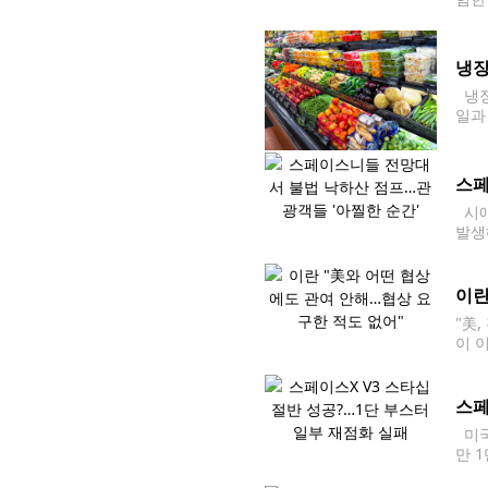
석한
을 
냉장
냉장
일과
는 
스페
시애
발생
구매
이란
"美
이 
무력
스페
미국
만 
것입