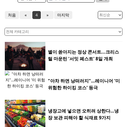
처음
«
4
»
마지막
별이 쏟아지는 정상 콘서트...크리스
털 마운틴 '서밋 페스트' 8일 개최
"아차 하면 낭떠러지"…레이니어 '미
위험한 하이킹 코스' 등극
냉장고에 넣으면 오히려 상한다…냉
장 보관 피해야 할 식재료 9가지