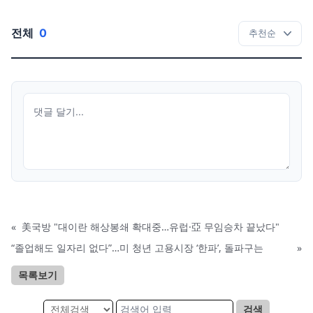
전체
0
«
美국방 "대이란 해상봉쇄 확대중…유럽·亞 무임승차 끝났다"
“졸업해도 일자리 없다”…미 청년 고용시장 ‘한파’, 돌파구는
»
목록보기
검색