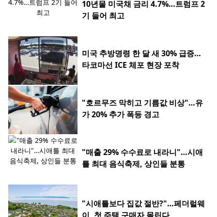
10년물 미국채 금리 4.7%…트럼프 2
기 들어 최고
미국 추방명령 한 달 새 30% 급증…
타코마선 ICE 체포 현장 포착
"호르무즈 막히고 기름값 비상"…유
가 20% 추가 폭등 경고
"매출 29% 수수료로 내라니"…시애
틀 최대 음식축제, 상인들 분통
"시애틀보다 집값 절반?"…페더럴웨
이, 첫 주택 구매자 몰린다