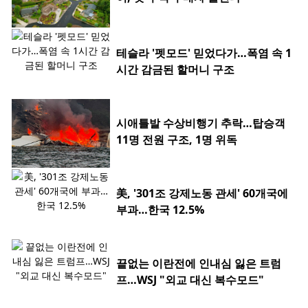
테슬라 '펫모드' 믿었다가…폭염 속 1
시간 감금된 할머니 구조
시애틀발 수상비행기 추락…탑승객
11명 전원 구조, 1명 위독
美, '301조 강제노동 관세' 60개국에
부과…한국 12.5%
끝없는 이란전에 인내심 잃은 트럼
프…WSJ "외교 대신 복수모드"