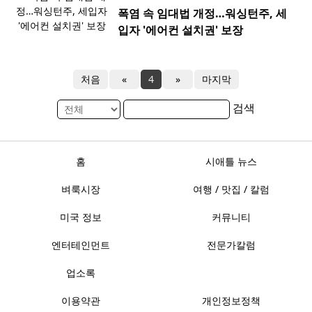
폭염 속 임대법 개정…워싱턴주, 세
입자 '에어컨 설치권' 보장
처음
«
4
»
마지막
검색
홈
시애틀 뉴스
벼룩시장
여행 / 맛집 / 칼럼
미국 정보
커뮤니티
엔터테인먼트
전문가칼럼
업소록
이용약관
개인정보정책