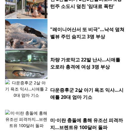
턴주 소도시 덮친 '임대료 폭탄'
"레이니어산서 또 비극"…낙석 덮쳐
벨뷰 주민 숨지고 3명 부상
차량 가로막고 22발 난사…시애틀
오로라 총격에 여성 3명 부상
다운증후군 2살 아기 욕조 익사…시
애틀 20대 엄마 기소
미·이란 충돌에 홍해 유조선 피격까
지…브렌트유 100달러 돌파