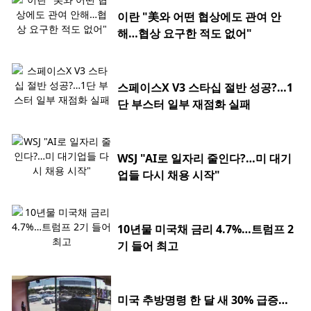
이란 "美와 어떤 협상에도 관여 안
해…협상 요구한 적도 없어"
스페이스X V3 스타십 절반 성공?…1
단 부스터 일부 재점화 실패
WSJ "AI로 일자리 줄인다?…미 대기
업들 다시 채용 시작"
10년물 미국채 금리 4.7%…트럼프 2
기 들어 최고
미국 추방명령 한 달 새 30% 급증…