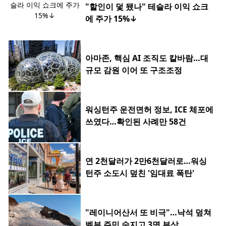
"할인이 덫 됐나" 테슬라 이익 쇼크
에 주가 15%↓
아마존, 핵심 AI 조직도 칼바람…대
규모 감원 이어 또 구조조정
워싱턴주 운전면허 정보, ICE 체포에
쓰였다…확인된 사례만 58건
연 2천달러가 2만6천달러로…워싱
턴주 소도시 덮친 '임대료 폭탄'
"레이니어산서 또 비극"…낙석 덮쳐
벨뷰 주민 숨지고 3명 부상