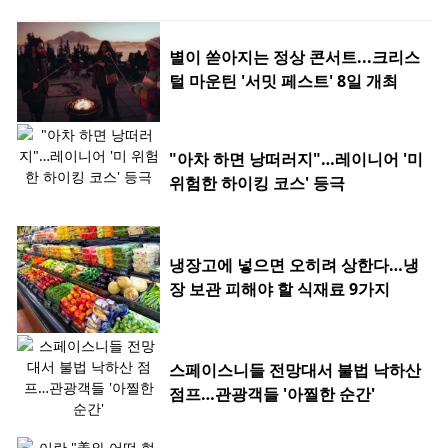
별이 쏟아지는 정상 콘서트...크리스
털 마운틴 '서밋 페스트' 8일 개최
"아차 하면 낭떠러지"…레이니어 '미
위험한 하이킹 코스' 등극
냉장고에 넣으면 오히려 상한다…냉
장 보관 피해야 할 식재료 9가지
스페이스니들 전망대서 불법 낙하산
점프…관광객들 '아찔한 순간'