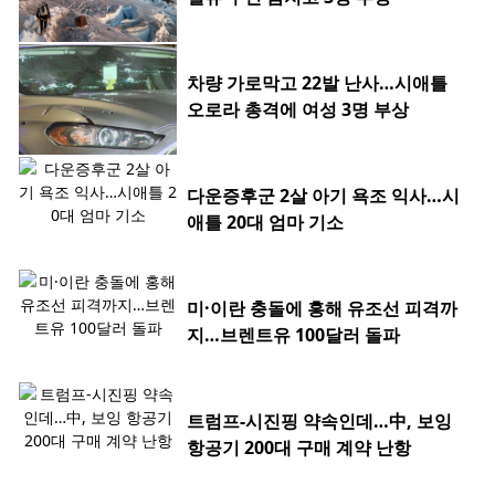
차량 가로막고 22발 난사…시애틀
오로라 총격에 여성 3명 부상
다운증후군 2살 아기 욕조 익사…시
애틀 20대 엄마 기소
미·이란 충돌에 홍해 유조선 피격까
지…브렌트유 100달러 돌파
트럼프-시진핑 약속인데…中, 보잉
항공기 200대 구매 계약 난항