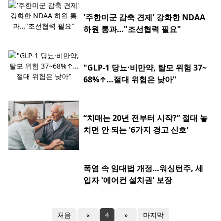
'주한미군 감축 견제' 강화한 NDAA
하원 통과…"조선협력 필요"
"GLP-1 당뇨·비만약, 탈모 위험 37~
68%↑…절대 위험은 낮아"
“치매는 20년 전부터 시작?” 절대 놓
치면 안 되는 '6가지 경고 신호'
폭염 속 임대법 개정…워싱턴주, 세
입자 '에어컨 설치권' 보장
처음
«
4
»
마지막