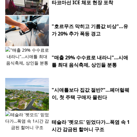
타코마선 ICE 체포 현장 포착
"호르무즈 막히고 기름값 비상"…유
가 20% 추가 폭등 경고
"매출 29% 수수료로 내라니"…시애
틀 최대 음식축제, 상인들 분통
"시애틀보다 집값 절반?"…페더럴웨
이, 첫 주택 구매자 몰린다
테슬라 '펫모드' 믿었다가…폭염 속 1
시간 감금된 할머니 구조