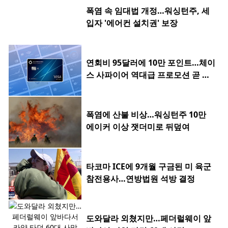
폭염 속 임대법 개정…워싱턴주, 세
입자 '에어컨 설치권' 보장
연회비 95달러에 10만 포인트…체이
스 사파이어 역대급 프로모션 곧 종
료
폭염에 산불 비상…워싱턴주 10만
에이커 이상 잿더미로 뒤덮여
타코마 ICE에 9개월 구금된 미 육군
참전용사…연방법원 석방 결정
도와달라 외쳤지만…페더럴웨이 앞