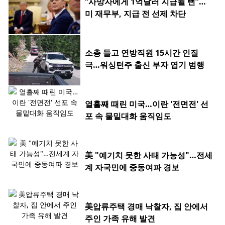
“사망자에게 1억달러 지급될 뻔”…
미 재무부, 지급 전 선제 차단
소총 들고 연방직원 15시간 인질
극…워싱턴주 출신 부자 엽기 범행
열흘째 때린 미국…이란 '전면전' 선
포 속 물밑대화 움직임도
美 "예기치 못한 사태 가능성"…전세
계 자국민에 중동여파 경보
美압류주택 경매 낙찰자, 집 안에서
주인 가족 유해 발견