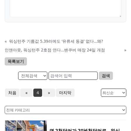
«
워싱턴주 기름값 5.39러에도 ‘유류세 동결’ 없다…왜?
인앤아웃, 워싱턴주 2호점 연다…밴쿠버 매장 24일 개점
»
목록보기
검색
처음
«
4
»
마지막
연 2천달러가 2만6천달러로…워싱