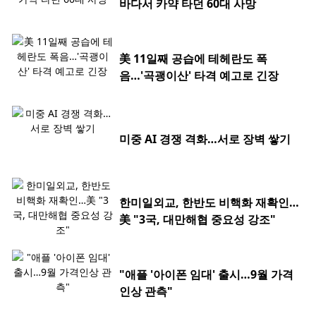
바다서 카약 타던 60대 사망
美 11일째 공습에 테헤란도 폭
음…'곡괭이산' 타격 예고로 긴장
미중 AI 경쟁 격화…서로 장벽 쌓기
한미일외교, 한반도 비핵화 재확인…
美 "3국, 대만해협 중요성 강조"
"애플 '아이폰 임대' 출시…9월 가격
인상 관측"