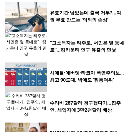
유효기간 남았는데 출국 거부?…여
권 무효 만드는 ‘의외의 손상’
“고소득자는 타주로, 서민은 옆 동네
로”…킹카운티 인구 유출의 민낯
시애틀·에버렛·타코마 폭염주의보…
최고 90도대, 밤에도 ‘찜통더위’
수리비 287달러 청구했다가…집주
인, 세입자에 3만2천달러 배상