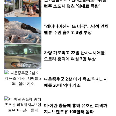
턴주 소도시 덮친 '임대료 폭탄'
"레이니어산서 또 비극"…낙석 덮쳐
벨뷰 주민 숨지고 3명 부상
차량 가로막고 22발 난사…시애틀
오로라 총격에 여성 3명 부상
다운증후군 2살 아기 욕조 익사…시
애틀 20대 엄마 기소
미·이란 충돌에 홍해 유조선 피격까
지…브렌트유 100달러 돌파