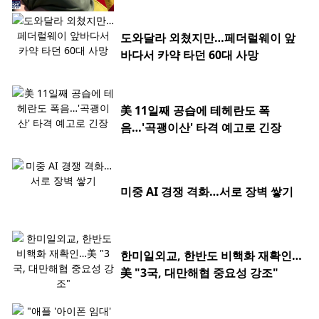
도와달라 외쳤지만…페더럴웨이 앞
바다서 카약 타던 60대 사망
美 11일째 공습에 테헤란도 폭
음…'곡괭이산' 타격 예고로 긴장
미중 AI 경쟁 격화…서로 장벽 쌓기
한미일외교, 한반도 비핵화 재확인…
美 "3국, 대만해협 중요성 강조"