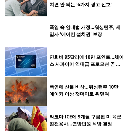
치면 안 되는 '6가지 경고 신호'
폭염 속 임대법 개정…워싱턴주, 세
입자 '에어컨 설치권' 보장
연회비 95달러에 10만 포인트…체이
스 사파이어 역대급 프로모션 곧 종
료
폭염에 산불 비상…워싱턴주 10만
에이커 이상 잿더미로 뒤덮여
타코마 ICE에 9개월 구금된 미 육군
참전용사…연방법원 석방 결정