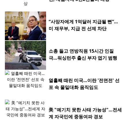
“사망자에게 1억달러 지급될 뻔”…
미 재무부, 지급 전 선제 차단
소총 들고 연방직원 15시간 인질
극…워싱턴주 출신 부자 엽기 범행
열흘째 때린 미국…이란 '전면전' 선
포 속 물밑대화 움직임도
美 "예기치 못한 사태 가능성"…전세
계 자국민에 중동여파 경보