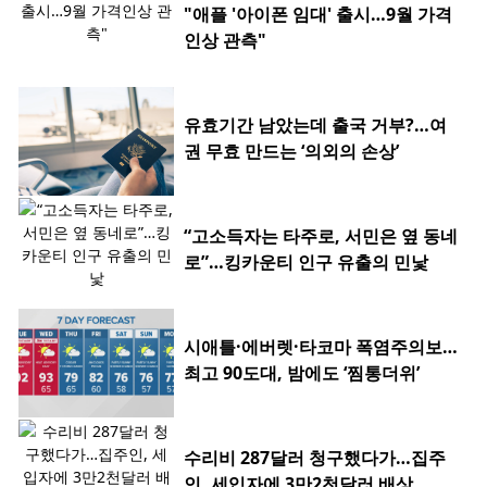
"애플 '아이폰 임대' 출시…9월 가격
인상 관측"
유효기간 남았는데 출국 거부?…여
권 무효 만드는 ‘의외의 손상’
“고소득자는 타주로, 서민은 옆 동네
로”…킹카운티 인구 유출의 민낯
시애틀·에버렛·타코마 폭염주의보…
최고 90도대, 밤에도 ‘찜통더위’
수리비 287달러 청구했다가…집주
인, 세입자에 3만2천달러 배상