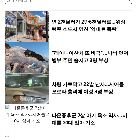
연 2천달러가 2만6천달러로…워싱
턴주 소도시 덮친 '임대료 폭탄'
"레이니어산서 또 비극"…낙석 덮쳐
벨뷰 주민 숨지고 3명 부상
차량 가로막고 22발 난사…시애틀
오로라 총격에 여성 3명 부상
다운증후군 2살 아기 욕조 익사…시
애틀 20대 엄마 기소