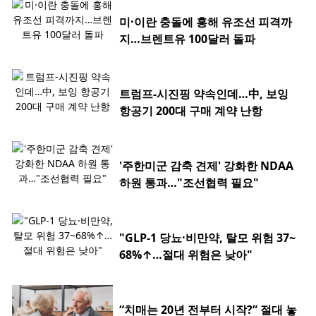
미·이란 충돌에 홍해 유조선 피격까
지…브렌트유 100달러 돌파
트럼프-시진핑 약속인데…中, 보잉
항공기 200대 구매 계약 난항
'주한미군 감축 견제' 강화한 NDAA
하원 통과…"조선협력 필요"
"GLP-1 당뇨·비만약, 탈모 위험 37~
68%↑…절대 위험은 낮아"
“치매는 20년 전부터 시작?” 절대 놓